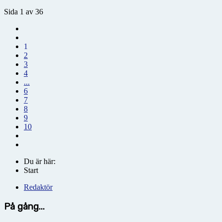
Sida 1 av 36
1
2
3
4
...
6
7
8
9
10
Du är här:
Start
Redaktör
På gång...