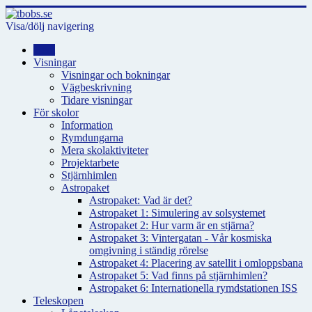
Visa/dölj navigering
Hem
Visningar
Visningar och bokningar
Vägbeskrivning
Tidare visningar
För skolor
Information
Rymdungarna
Mera skolaktiviteter
Projektarbete
Stjärnhimlen
Astropaket
Astropaket: Vad är det?
Astropaket 1: Simulering av solsystemet
Astropaket 2: Hur varm är en stjärna?
Astropaket 3: Vintergatan - Vår kosmiska
omgivning i ständig rörelse
Astropaket 4: Placering av satellit i omloppsbana
Astropaket 5: Vad finns på stjärnhimlen?
Astropaket 6: Internationella rymdstationen ISS
Teleskopen