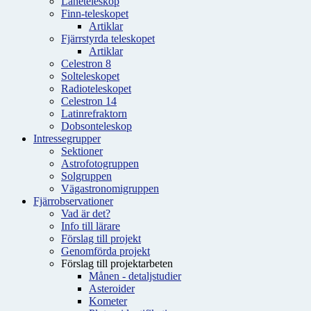
Låneteleskop
Finn-teleskopet
Artiklar
Fjärrstyrda teleskopet
Artiklar
Celestron 8
Solteleskopet
Radioteleskopet
Celestron 14
Latinrefraktorn
Dobsonteleskop
Intressegrupper
Sektioner
Astrofotogruppen
Solgruppen
Vägastronomigruppen
Fjärrobservationer
Vad är det?
Info till lärare
Förslag till projekt
Genomförda projekt
Förslag till projektarbeten
Månen - detaljstudier
Asteroider
Kometer