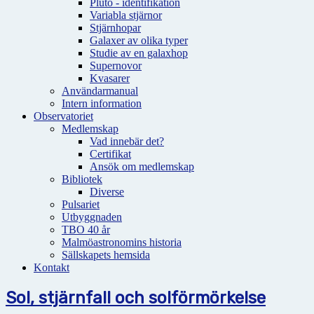
Pluto - identifikation
Variabla stjärnor
Stjärnhopar
Galaxer av olika typer
Studie av en galaxhop
Supernovor
Kvasarer
Användarmanual
Intern information
Observatoriet
Medlemskap
Vad innebär det?
Certifikat
Ansök om medlemskap
Bibliotek
Diverse
Pulsariet
Utbyggnaden
TBO 40 år
Malmöastronomins historia
Sällskapets hemsida
Kontakt
Sol, stjärnfall och solförmörkelse