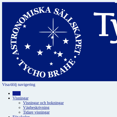
Visa/dölj navigering
Hem
Visningar
Visningar och bokningar
Vägbeskrivning
Tidare visningar
För skolor