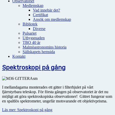
Observatoriet
Medlemskap
Vad innebär det?
Certifikat
Ansök om medlemskap
Bibliotek
Diverse
Pulsariet
Utbyggnaden
TBO 40 år
Malmöastronomins historia
Sällskapets hemsida
Kontakt
Spektroskopi på gång
I mellandagarna monterades ett gitter i filterhjulet på vårt
fjärrstyrbara teleskop. För första gången på observatoriet är det nu
möjligt att göra spektroskopiska observationer! Gittret fungerar som
en spaltlös spektrometer, ungefär motsvarande ett objektivprisma.
Läs mer: Spektroskopi på gång