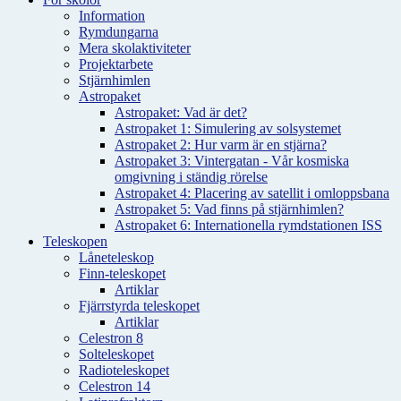
Information
Rymdungarna
Mera skolaktiviteter
Projektarbete
Stjärnhimlen
Astropaket
Astropaket: Vad är det?
Astropaket 1: Simulering av solsystemet
Astropaket 2: Hur varm är en stjärna?
Astropaket 3: Vintergatan - Vår kosmiska
omgivning i ständig rörelse
Astropaket 4: Placering av satellit i omloppsbana
Astropaket 5: Vad finns på stjärnhimlen?
Astropaket 6: Internationella rymdstationen ISS
Teleskopen
Låneteleskop
Finn-teleskopet
Artiklar
Fjärrstyrda teleskopet
Artiklar
Celestron 8
Solteleskopet
Radioteleskopet
Celestron 14