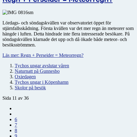
Lördags- och söndagskvällen var observatoriet öppet för
stjärnfallsskådning. Första kvällen var det mer regn än meteorer som
hängde i luften. Detta hindrade inte flera intresserade besökare. På
söndagskvällen klarnade det upp och då ökade både meteor- och
besöksströmmen.
Läs mer: Regn + Perseider = Meteorregn?
Tychos ungar avslutar våren
Naturnatt på Gunnesbo
Oxiedagen
Tychos ungar i Köpenhamn
Skolor på besök
Sida 11 av 36
6
7
8
9