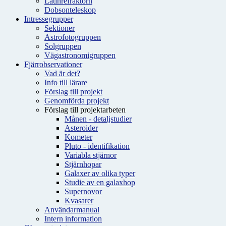
Latinrefraktorn
Dobsonteleskop
Intressegrupper
Sektioner
Astrofotogruppen
Solgruppen
Vägastronomigruppen
Fjärrobservationer
Vad är det?
Info till lärare
Förslag till projekt
Genomförda projekt
Förslag till projektarbeten
Månen - detaljstudier
Asteroider
Kometer
Pluto - identifikation
Variabla stjärnor
Stjärnhopar
Galaxer av olika typer
Studie av en galaxhop
Supernovor
Kvasarer
Användarmanual
Intern information