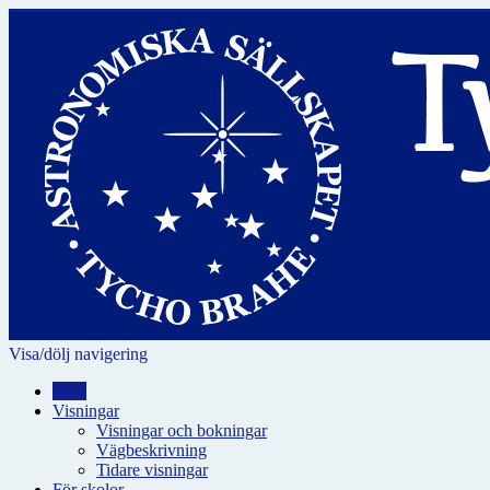
Visa/dölj navigering
Hem
Visningar
Visningar och bokningar
Vägbeskrivning
Tidare visningar
För skolor