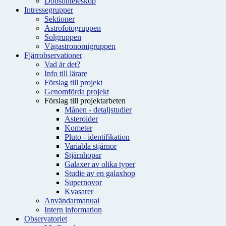
Dobsonteleskop
Intressegrupper
Sektioner
Astrofotogruppen
Solgruppen
Vägastronomigruppen
Fjärrobservationer
Vad är det?
Info till lärare
Förslag till projekt
Genomförda projekt
Förslag till projektarbeten
Månen - detaljstudier
Asteroider
Kometer
Pluto - identifikation
Variabla stjärnor
Stjärnhopar
Galaxer av olika typer
Studie av en galaxhop
Supernovor
Kvasarer
Användarmanual
Intern information
Observatoriet