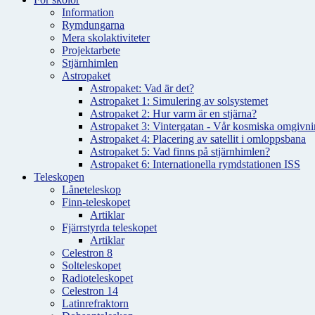
Information
Rymdungarna
Mera skolaktiviteter
Projektarbete
Stjärnhimlen
Astropaket
Astropaket: Vad är det?
Astropaket 1: Simulering av solsystemet
Astropaket 2: Hur varm är en stjärna?
Astropaket 3: Vintergatan - Vår kosmiska omgivnin
Astropaket 4: Placering av satellit i omloppsbana
Astropaket 5: Vad finns på stjärnhimlen?
Astropaket 6: Internationella rymdstationen ISS
Teleskopen
Låneteleskop
Finn-teleskopet
Artiklar
Fjärrstyrda teleskopet
Artiklar
Celestron 8
Solteleskopet
Radioteleskopet
Celestron 14
Latinrefraktorn