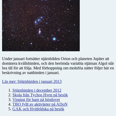
Under januari fortsätter stjärnbilden Orion och planeten Jupiter att
dominera kvällshimlen, och den berömda variabla stjärnan Algol står
bra till för att följa. Med förhoppning om molnfria nätter följer här en
beskrivning av natthimlen i januari.
Läs mer: Stjärnhimlen i januari 2013
Stjärnhimlen i december 2012
Skola från Tychos Hven på besök
Visning för barn på höstlovet
TBO fyllt av aktiviteter på ADoN
GAK och Hvitfeldska på besök