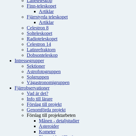
Låneteleskop
Finn-teleskopet
Artiklar
Fjärrstyrda teleskopet
Artiklar
Celestron 8
Solteleskopet
Radioteleskopet
Celestron 14
Latinrefraktorn
Dobsonteleskop
Intressegrupper
Sektioner
Astrofotogruppen
Solgruppen
Vägastronomigruppen
Fjärrobservationer
Vad är det?
Info till lärare
Förslag till projekt
Genomförda projekt
Förslag till projektarbeten
Månen - detaljstudier
Asteroider
Kometer