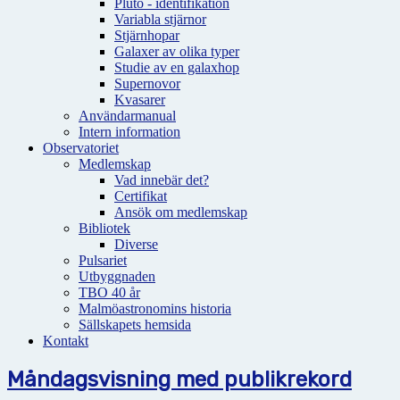
Pluto - identifikation
Variabla stjärnor
Stjärnhopar
Galaxer av olika typer
Studie av en galaxhop
Supernovor
Kvasarer
Användarmanual
Intern information
Observatoriet
Medlemskap
Vad innebär det?
Certifikat
Ansök om medlemskap
Bibliotek
Diverse
Pulsariet
Utbyggnaden
TBO 40 år
Malmöastronomins historia
Sällskapets hemsida
Kontakt
Måndagsvisning med publikrekord