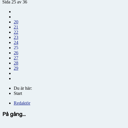
Sida 25 av 36
20
21
22
23
24
25
26
27
28
29
Du är här:
Start
Redaktör
På gång...