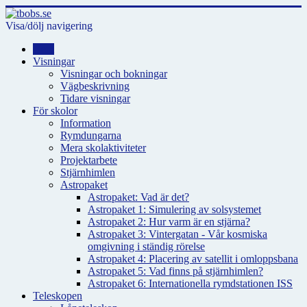
Visa/dölj navigering
Hem
Visningar
Visningar och bokningar
Vägbeskrivning
Tidare visningar
För skolor
Information
Rymdungarna
Mera skolaktiviteter
Projektarbete
Stjärnhimlen
Astropaket
Astropaket: Vad är det?
Astropaket 1: Simulering av solsystemet
Astropaket 2: Hur varm är en stjärna?
Astropaket 3: Vintergatan - Vår kosmiska
omgivning i ständig rörelse
Astropaket 4: Placering av satellit i omloppsbana
Astropaket 5: Vad finns på stjärnhimlen?
Astropaket 6: Internationella rymdstationen ISS
Teleskopen