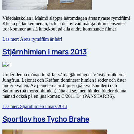
Videdalsskolan i Malmö släppte häromdagen årets nyaste rymdfilm!
Klicka på länken nedan, och ta del av vad många filmrecensenter
tror kommer att slå knockout på alla andra kommande filmer!
Läs mer: Årets rymdfilm är här!
Stjärnhimlen i mars 2013
Under denna månad inträffar vårdagjämningen. Vårstjärnbilderna
Jungfrun, Lejonet och Kräftan dominerar himlen i söder och öster
under kvällen. Av planeterna är Jupiter (på kvällshimlen) och
Saturnus (på morgonhimlen) lätta att se, men himlen bjuder denna
månad också på en ljus komet: C/2011 L4 (PANSTARRS).
Läs mer: Stjärnhimlen i mars 2013
Sportlov hos Tycho Brahe