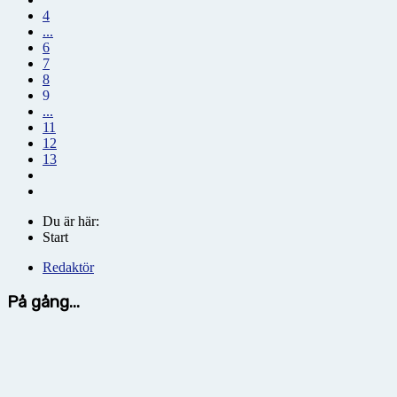
4
...
6
7
8
9
...
11
12
13
Du är här:
Start
Redaktör
På gång...