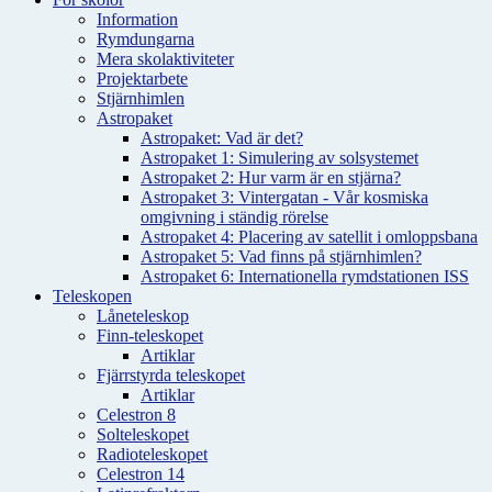
Information
Rymdungarna
Mera skolaktiviteter
Projektarbete
Stjärnhimlen
Astropaket
Astropaket: Vad är det?
Astropaket 1: Simulering av solsystemet
Astropaket 2: Hur varm är en stjärna?
Astropaket 3: Vintergatan - Vår kosmiska
omgivning i ständig rörelse
Astropaket 4: Placering av satellit i omloppsbana
Astropaket 5: Vad finns på stjärnhimlen?
Astropaket 6: Internationella rymdstationen ISS
Teleskopen
Låneteleskop
Finn-teleskopet
Artiklar
Fjärrstyrda teleskopet
Artiklar
Celestron 8
Solteleskopet
Radioteleskopet
Celestron 14