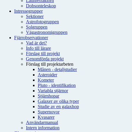
Latinrefraktorn
Dobsonteleskop
Intressegrupper
Sektioner
Astrofotogruppen
Solgruppen
Vägastronomigruppen
Fjärrobservationer
Vad är det?
Info till lärare
Förslag till projekt
Genomförda projekt
Förslag till projektarbeten
Månen - detaljstudier
Asteroider
Kometer
Pluto - identifikation
Variabla stjärnor
Stjärnhopar
Galaxer av olika typer
Studie av en galaxhop
Supernovor
Kvasarer
Användarmanual
Intern information