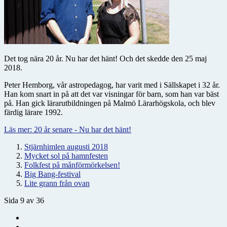
Det tog nära 20 år. Nu har det hänt! Och det skedde den 25 maj
2018.
Peter Hemborg, vår astropedagog, har varit med i Sällskapet i 32 år.
Han kom snart in på att det var visningar för barn, som han var bäst
på. Han gick lärarutbildningen på Malmö Lärarhögskola, och blev
färdig lärare 1992.
Läs mer: 20 år senare - Nu har det hänt!
Stjärnhimlen augusti 2018
Mycket sol på hamnfesten
Folkfest på månförmörkelsen!
Big Bang-festival
Lite grann från ovan
Sida 9 av 36