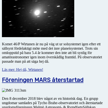
Komet 46/P Wirtanen är nu på väg ut ur solsystemet igen efter ett
sällsynt fördelaktigt möte med det inre planetsystemet. Trots sin
omloppstid på bara 5.4 år kommer den inte att bli synlig för
amatörastronomer igen inom överskådlig framtid. På observatoriet
passade man på att säga hej då.
Läs mer: Hej då, Wirtanen!
Föreningen MARS återstartad
Den 8 december 2018 blev något av en historisk dag. En grupp
ungdomar samlades på Tycho Brahe-observatoriet och återstartade
ungdomsföreningen Malmö Astronomi- & RymdfartsSällskap