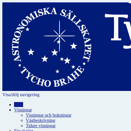
Visa/dölj navigering
Hem
Visningar
Visningar och bokningar
Vägbeskrivning
Tidare visningar
För skolor