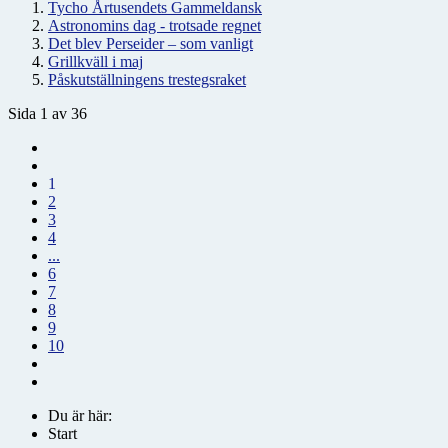
Tycho Årtusendets Gammeldansk
Astronomins dag - trotsade regnet
Det blev Perseider – som vanligt
Grillkväll i maj
Påskutställningens trestegsraket
Sida 1 av 36
1
2
3
4
...
6
7
8
9
10
Du är här:
Start