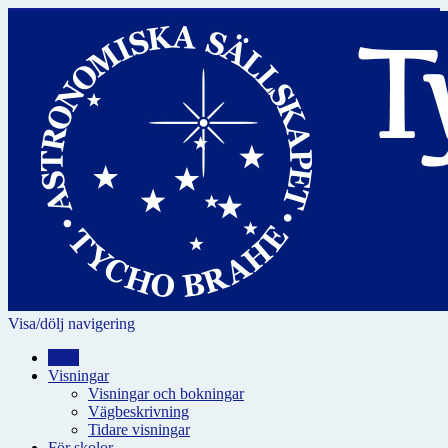
Visa/dölj navigering
Hem
Visningar
Visningar och bokningar
Vägbeskrivning
Tidare visningar
För skolor