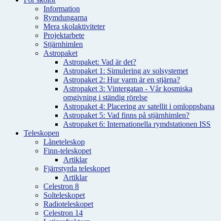
Information
Rymdungarna
Mera skolaktiviteter
Projektarbete
Stjärnhimlen
Astropaket
Astropaket: Vad är det?
Astropaket 1: Simulering av solsystemet
Astropaket 2: Hur varm är en stjärna?
Astropaket 3: Vintergatan - Vår kosmiska
omgivning i ständig rörelse
Astropaket 4: Placering av satellit i omloppsbana
Astropaket 5: Vad finns på stjärnhimlen?
Astropaket 6: Internationella rymdstationen ISS
Teleskopen
Låneteleskop
Finn-teleskopet
Artiklar
Fjärrstyrda teleskopet
Artiklar
Celestron 8
Solteleskopet
Radioteleskopet
Celestron 14