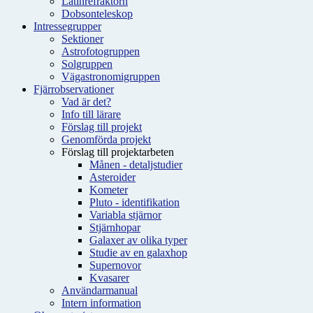
Latinrefraktorn
Dobsonteleskop
Intressegrupper
Sektioner
Astrofotogruppen
Solgruppen
Vägastronomigruppen
Fjärrobservationer
Vad är det?
Info till lärare
Förslag till projekt
Genomförda projekt
Förslag till projektarbeten
Månen - detaljstudier
Asteroider
Kometer
Pluto - identifikation
Variabla stjärnor
Stjärnhopar
Galaxer av olika typer
Studie av en galaxhop
Supernovor
Kvasarer
Användarmanual
Intern information