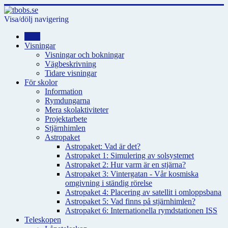
Visa/dölj navigering
Hem
Visningar
Visningar och bokningar
Vägbeskrivning
Tidare visningar
För skolor
Information
Rymdungarna
Mera skolaktiviteter
Projektarbete
Stjärnhimlen
Astropaket
Astropaket: Vad är det?
Astropaket 1: Simulering av solsystemet
Astropaket 2: Hur varm är en stjärna?
Astropaket 3: Vintergatan - Vår kosmiska
omgivning i ständig rörelse
Astropaket 4: Placering av satellit i omloppsbana
Astropaket 5: Vad finns på stjärnhimlen?
Astropaket 6: Internationella rymdstationen ISS
Teleskopen