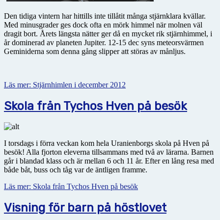
Den tidiga vintern har hittills inte tillåtit många stjärnklara kvällar.
Med minusgrader ges dock ofta en mörk himmel när molnen väl
dragit bort. Årets längsta nätter ger då en mycket rik stjärnhimmel, i
år dominerad av planeten Jupiter. 12-15 dec syns meteorsvärmen
Geminiderna som denna gång slipper att störas av månljus.
Läs mer: Stjärnhimlen i december 2012
Skola från Tychos Hven på besök
I torsdags i förra veckan kom hela Uranienborgs skola på Hven på
besök! Alla fjorton eleverna tillsammans med två av lärarna. Barnen
går i blandad klass och är mellan 6 och 11 år. Efter en lång resa med
både båt, buss och tåg var de äntligen framme.
Läs mer: Skola från Tychos Hven på besök
Visning för barn på höstlovet