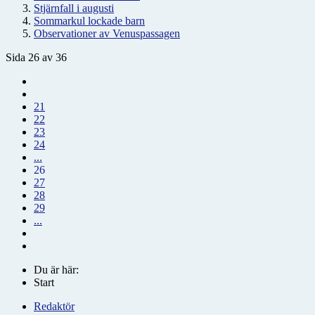
Stjärnfall i augusti
Sommarkul lockade barn
Observationer av Venuspassagen
Sida 26 av 36
21
22
23
24
...
26
27
28
29
...
Du är här:
Start
Redaktör