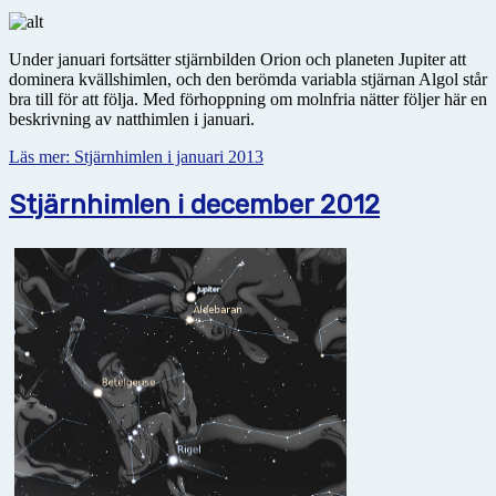
Under januari fortsätter stjärnbilden Orion och planeten Jupiter att
dominera kvällshimlen, och den berömda variabla stjärnan Algol står
bra till för att följa. Med förhoppning om molnfria nätter följer här en
beskrivning av natthimlen i januari.
Läs mer: Stjärnhimlen i januari 2013
Stjärnhimlen i december 2012