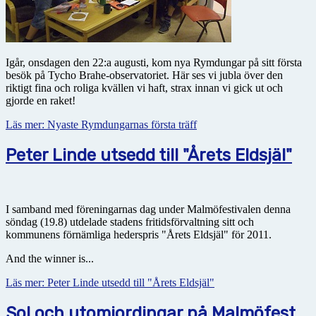
Igår, onsdagen den 22:a augusti, kom nya Rymdungar på sitt första
besök på Tycho Brahe-observatoriet. Här ses vi jubla över den
riktigt fina och roliga kvällen vi haft, strax innan vi gick ut och
gjorde en raket!
Läs mer: Nyaste Rymdungarnas första träff
Peter Linde utsedd till "Årets Eldsjäl"
I samband med föreningarnas dag under Malmöfestivalen denna
söndag (19.8) utdelade stadens fritidsförvaltning sitt och
kommunens förnämliga hederspris "Årets Eldsjäl" för 2011.
And the winner is...
Läs mer: Peter Linde utsedd till "Årets Eldsjäl"
Sol och utomjordingar på Malmöfest