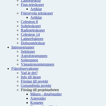
Låneteleskop
Finn-teleskopet
Artiklar
Fjärrstyrda teleskopet
Artiklar
Celestron 8
Solteleskopet
Radioteleskopet
Celestron 14
Latinrefraktorn
Dobsonteleskop
Intressegrupper
Sektioner
Astrofotogruppen
Solgruppen
Vägastronomigruppen
Fjärrobservationer
Vad är det?
Info till lärare
Förslag till projekt
Genomförda projekt
Förslag till projektarbeten
Månen - detaljstudier
Asteroider
Kometer