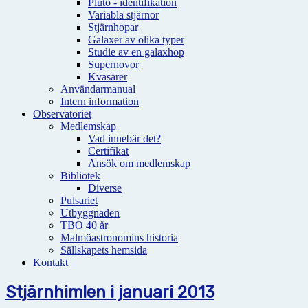
Pluto - identifikation
Variabla stjärnor
Stjärnhopar
Galaxer av olika typer
Studie av en galaxhop
Supernovor
Kvasarer
Användarmanual
Intern information
Observatoriet
Medlemskap
Vad innebär det?
Certifikat
Ansök om medlemskap
Bibliotek
Diverse
Pulsariet
Utbyggnaden
TBO 40 år
Malmöastronomins historia
Sällskapets hemsida
Kontakt
Stjärnhimlen i januari 2013