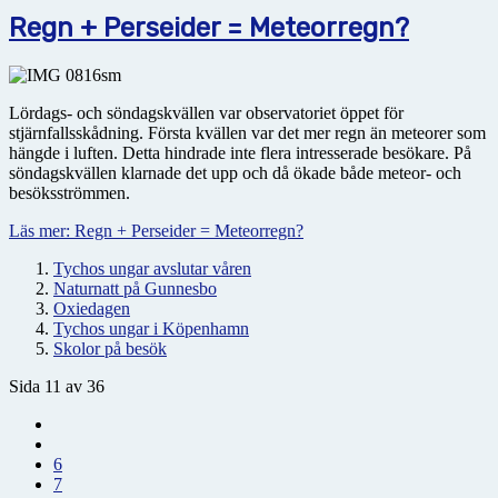
Regn + Perseider = Meteorregn?
Lördags- och söndagskvällen var observatoriet öppet för
stjärnfallsskådning. Första kvällen var det mer regn än meteorer som
hängde i luften. Detta hindrade inte flera intresserade besökare. På
söndagskvällen klarnade det upp och då ökade både meteor- och
besöksströmmen.
Läs mer: Regn + Perseider = Meteorregn?
Tychos ungar avslutar våren
Naturnatt på Gunnesbo
Oxiedagen
Tychos ungar i Köpenhamn
Skolor på besök
Sida 11 av 36
6
7