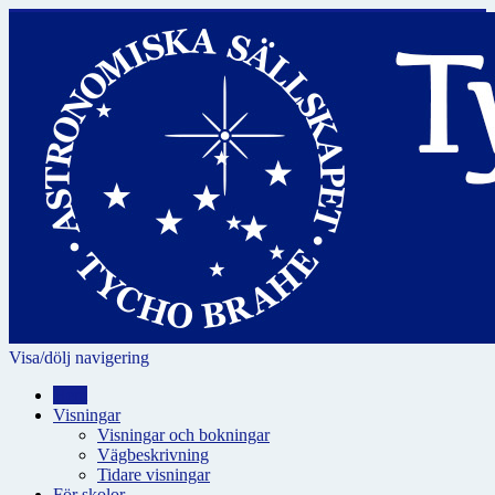
Visa/dölj navigering
Hem
Visningar
Visningar och bokningar
Vägbeskrivning
Tidare visningar
För skolor