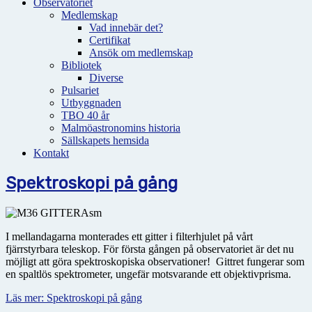
Observatoriet
Medlemskap
Vad innebär det?
Certifikat
Ansök om medlemskap
Bibliotek
Diverse
Pulsariet
Utbyggnaden
TBO 40 år
Malmöastronomins historia
Sällskapets hemsida
Kontakt
Spektroskopi på gång
I mellandagarna monterades ett gitter i filterhjulet på vårt
fjärrstyrbara teleskop. För första gången på observatoriet är det nu
möjligt att göra spektroskopiska observationer! Gittret fungerar som
en spaltlös spektrometer, ungefär motsvarande ett objektivprisma.
Läs mer: Spektroskopi på gång