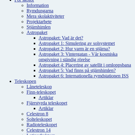
Information
Rymdungarna
Mera skolaktiviteter
Projektarbete
Stjärnhimlen
Astropaket
Astropaket: Vad är det?
Astropaket 1: Simulering av solsystemet
Astropaket 2: Hur varm är en stjärna?
Astropaket 3: Vintergatan - Vår kosmiska
omgivning i ständig rörelse
Astropaket 4: Placering av satellit i omloppsbana
Astropaket 5: Vad finns på stjärnhimlen?
Astropaket 6: Internationella rymdstationen ISS
Teleskopen
Låneteleskop
Finn-teleskopet
Artiklar
Fjärrstyrda teleskopet
Artiklar
Celestron 8
Solteleskopet
Radioteleskopet
Celestron 14