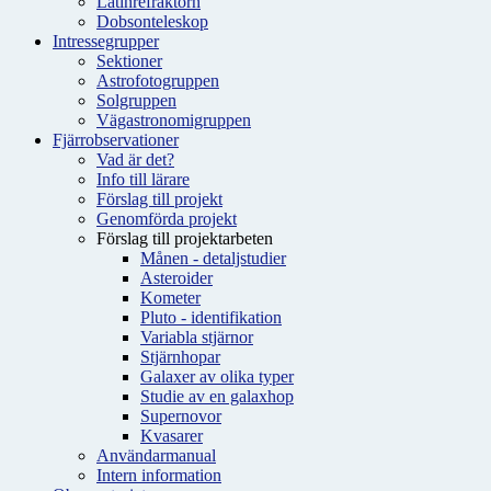
Latinrefraktorn
Dobsonteleskop
Intressegrupper
Sektioner
Astrofotogruppen
Solgruppen
Vägastronomigruppen
Fjärrobservationer
Vad är det?
Info till lärare
Förslag till projekt
Genomförda projekt
Förslag till projektarbeten
Månen - detaljstudier
Asteroider
Kometer
Pluto - identifikation
Variabla stjärnor
Stjärnhopar
Galaxer av olika typer
Studie av en galaxhop
Supernovor
Kvasarer
Användarmanual
Intern information