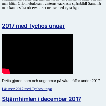
man hittar Orionnebulosan i vinterns vackraste stjärnbild! Samt när
man kan besöka observatoriet och se med egna ögon!
2017 med Tychos ungar
Detta gjorde barn och ungdomar på våra träffar under 2017.
Läs mer: 2017 med Tychos ungar
Stjärnhimlen i december 2017