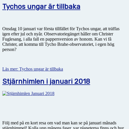
Tychos ungar är tillbaka
Onsdag 10 januari var första tillfället för Tychos ungar, att träffas
igen efter jul och nyår. Observatoriegänget håller om Christer
Fuglesang, i alla fall en pappersversion av honom. Kan vi få
Christer, att komma till Tycho Brahe-observatoriet, i egen hög
person?
Läs mer: Tychos ungar är tillbaka
Stjärnhimlen i januari 2018
Följ med på en kort resa om vad man kan se på januari månads
stjärnhimmel! Kolla upp månens faser, var planeterna finns och hur