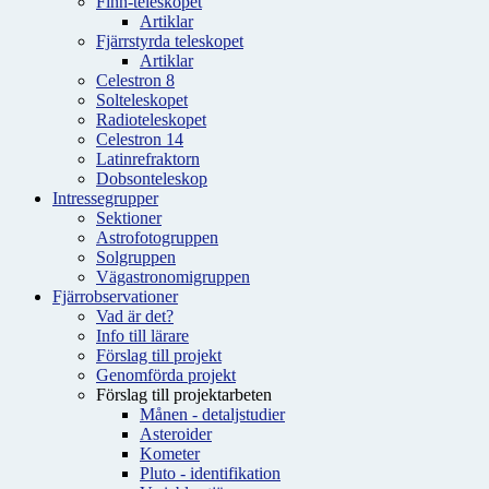
Finn-teleskopet
Artiklar
Fjärrstyrda teleskopet
Artiklar
Celestron 8
Solteleskopet
Radioteleskopet
Celestron 14
Latinrefraktorn
Dobsonteleskop
Intressegrupper
Sektioner
Astrofotogruppen
Solgruppen
Vägastronomigruppen
Fjärrobservationer
Vad är det?
Info till lärare
Förslag till projekt
Genomförda projekt
Förslag till projektarbeten
Månen - detaljstudier
Asteroider
Kometer
Pluto - identifikation