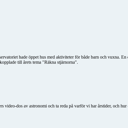
vatoriet hade öppet hus med aktiviteter för både barn och vuxna. En del 
kopplade till årets tema "Räkna stjärnorna".
s video-dos av astronomi och ta reda på varför vi har årstider, och h