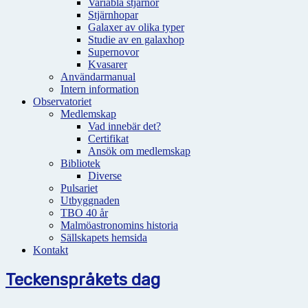
Variabla stjärnor
Stjärnhopar
Galaxer av olika typer
Studie av en galaxhop
Supernovor
Kvasarer
Användarmanual
Intern information
Observatoriet
Medlemskap
Vad innebär det?
Certifikat
Ansök om medlemskap
Bibliotek
Diverse
Pulsariet
Utbyggnaden
TBO 40 år
Malmöastronomins historia
Sällskapets hemsida
Kontakt
Teckenspråkets dag