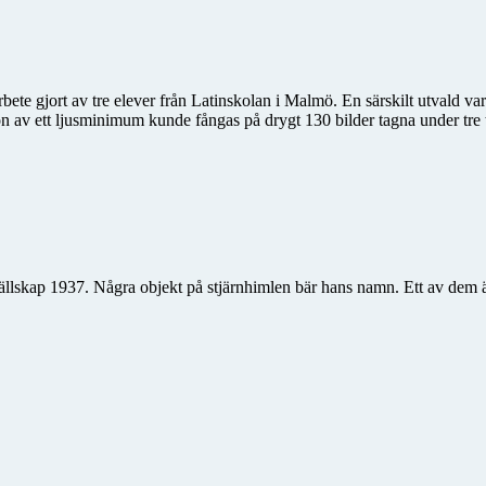
ete gjort av tre elever från Latin­skolan i Malmö. En särskilt utvald v
on av ett ljusminimum kunde fångas på drygt 130 bilder tagna under tre
llskap 1937. Några objekt på stjärnhimlen bär hans namn. Ett av dem