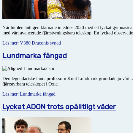
När himlen äntligen klarnade inleddes 2020 med ett lyckat gymnasiearb
med vårt avancerade fjärrstyrningsbara teleskop. En lyckad observati
Läs mer: V380 Draconis synad
Lundmarka fångad
Den legendariske lundaprofessorn Knut Lundmark grundade ju vårt sä
fjärrstyrbara teleskopet i Oxie.
Läs mer: Lundmarka fångad
Lyckat ADON trots opålitligt väder