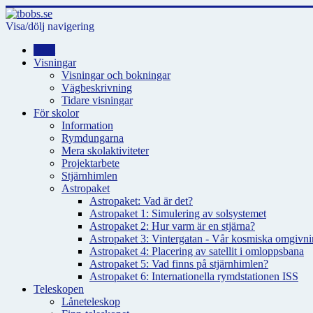
Visa/dölj navigering
Hem
Visningar
Visningar och bokningar
Vägbeskrivning
Tidare visningar
För skolor
Information
Rymdungarna
Mera skolaktiviteter
Projektarbete
Stjärnhimlen
Astropaket
Astropaket: Vad är det?
Astropaket 1: Simulering av solsystemet
Astropaket 2: Hur varm är en stjärna?
Astropaket 3: Vintergatan - Vår kosmiska omgivnin
Astropaket 4: Placering av satellit i omloppsbana
Astropaket 5: Vad finns på stjärnhimlen?
Astropaket 6: Internationella rymdstationen ISS
Teleskopen
Låneteleskop