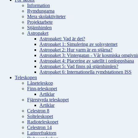
Information
Rymdungarna
Mera skolaktiviteter
Projektarbete
Stjärnhimlen
Astropaket
Astropaket: Vad är det?
Astropaket 1: Simulering av solsystemet
Astropaket 2: Hur varm är en stjärna?
Astropaket 3: Vintergatan - Vår kosmiska omgivnin
Astropaket 4: Placering av satellit i omloppsbana
Astropaket 5: Vad finns på stjärnhimlen?
Astropaket 6: Internationella rymdstationen ISS
Teleskopen
Låneteleskop
Finn-teleskopet
Artiklar
Fjärrstyrda teleskopet
Artiklar
Celestron 8
Solteleskopet
Radioteleskopet
Celestron 14
Latinrefraktorn