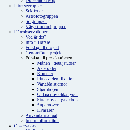
Dobsonteleskop
Intressegrupper
Sektioner
Astrofotogruppen
Solgruppen
Vägastronomigruppen
Fjärrobservationer
Vad är det?
Info till lärare
Förslag till projekt
Genomförda projekt
Förslag till projektarbeten
Månen - detaljstudier
Asteroider
Kometer
Pluto - identifikation
Variabla stjärnor
Stjärnhopar
Galaxer av olika typer
Studie av en galaxhop
Supernovor
Kvasarer
Användarmanual
Intern information
Observatoriet