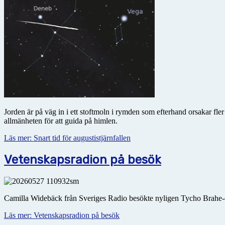
Jorden är på väg in i ett stoftmoln i rymden som efterhand orsakar fl
allmänheten för att guida på himlen.
Läs mer: Snart tid för augustistjärnfallen
Vetenskapsradion på besök
Camilla Widebäck från Sveriges Radio besökte nyligen Tycho Brahe-o
Läs mer: Vetenskapsradion på besök