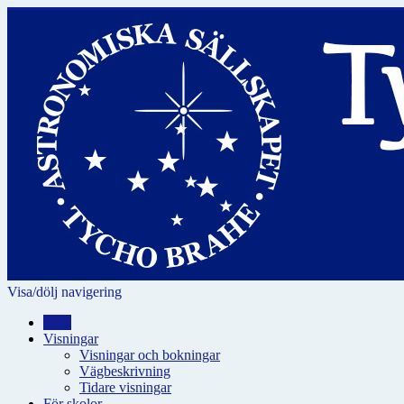
Visa/dölj navigering
Hem
Visningar
Visningar och bokningar
Vägbeskrivning
Tidare visningar
För skolor