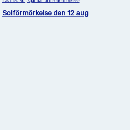
Läs mer: Sol, stjärnfall och solförmörkelse
Solförmörkelse den 12 aug