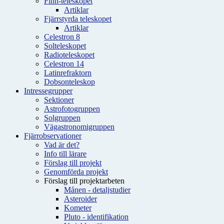
Finn-teleskopet
Artiklar
Fjärrstyrda teleskopet
Artiklar
Celestron 8
Solteleskopet
Radioteleskopet
Celestron 14
Latinrefraktorn
Dobsonteleskop
Intressegrupper
Sektioner
Astrofotogruppen
Solgruppen
Vägastronomigruppen
Fjärrobservationer
Vad är det?
Info till lärare
Förslag till projekt
Genomförda projekt
Förslag till projektarbeten
Månen - detaljstudier
Asteroider
Kometer
Pluto - identifikation