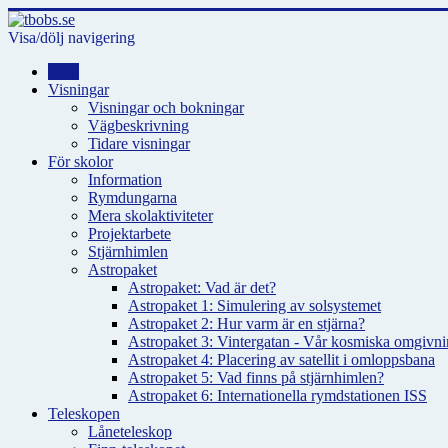
Visa/dölj navigering
Hem
Visningar
Visningar och bokningar
Vägbeskrivning
Tidare visningar
För skolor
Information
Rymdungarna
Mera skolaktiviteter
Projektarbete
Stjärnhimlen
Astropaket
Astropaket: Vad är det?
Astropaket 1: Simulering av solsystemet
Astropaket 2: Hur varm är en stjärna?
Astropaket 3: Vintergatan - Vår kosmiska omgivnin
Astropaket 4: Placering av satellit i omloppsbana
Astropaket 5: Vad finns på stjärnhimlen?
Astropaket 6: Internationella rymdstationen ISS
Teleskopen
Låneteleskop