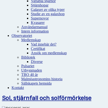
Variabla stjärnor
Stjärnhopar
Galaxer av olika typer
Studie av en galaxhop
Supernovor
Kvasarer
Användarmanual
Intern information
Observatoriet
Medlemskap
Vad innebär det?
Certifikat
Ansök om medlemskap
Bibliotek
Diverse
Pulsariet
Utbyggnaden
TBO 40 år
Malmöastronomins historia
Sällskapets hemsida
Kontakt
Sol, stjärnfall och solförmörkelse