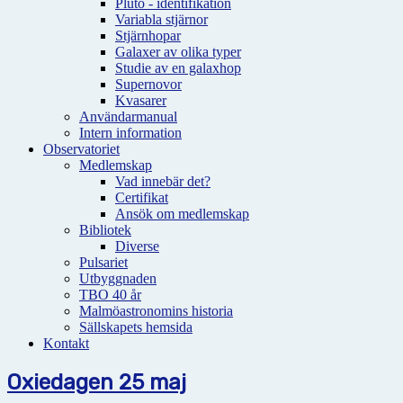
Pluto - identifikation
Variabla stjärnor
Stjärnhopar
Galaxer av olika typer
Studie av en galaxhop
Supernovor
Kvasarer
Användarmanual
Intern information
Observatoriet
Medlemskap
Vad innebär det?
Certifikat
Ansök om medlemskap
Bibliotek
Diverse
Pulsariet
Utbyggnaden
TBO 40 år
Malmöastronomins historia
Sällskapets hemsida
Kontakt
Oxiedagen 25 maj