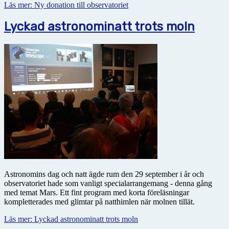
Läs mer: Ny donation till observatoriet
Lyckad astronominatt trots moln
Astronomins dag och natt ägde rum den 29 september i år och
observatoriet hade som vanligt specialarrangemang - denna gång
med temat Mars. Ett fint program med korta föreläsningar
kompletterades med glimtar på natthimlen när molnen tillät.
Läs mer: Lyckad astronominatt trots moln