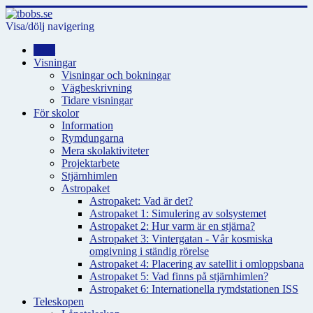
Visa/dölj navigering
Hem
Visningar
Visningar och bokningar
Vägbeskrivning
Tidare visningar
För skolor
Information
Rymdungarna
Mera skolaktiviteter
Projektarbete
Stjärnhimlen
Astropaket
Astropaket: Vad är det?
Astropaket 1: Simulering av solsystemet
Astropaket 2: Hur varm är en stjärna?
Astropaket 3: Vintergatan - Vår kosmiska
omgivning i ständig rörelse
Astropaket 4: Placering av satellit i omloppsbana
Astropaket 5: Vad finns på stjärnhimlen?
Astropaket 6: Internationella rymdstationen ISS
Teleskopen