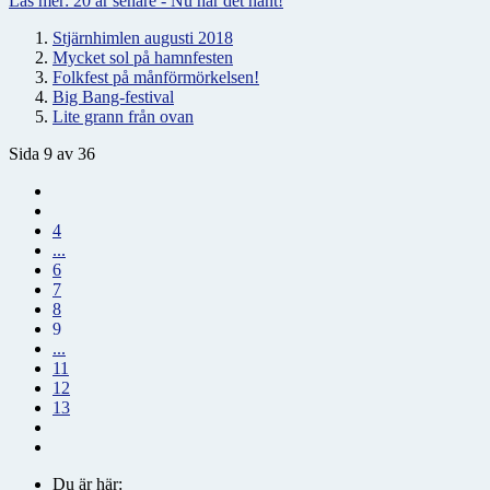
Läs mer: 20 år senare - Nu har det hänt!
Stjärnhimlen augusti 2018
Mycket sol på hamnfesten
Folkfest på månförmörkelsen!
Big Bang-festival
Lite grann från ovan
Sida 9 av 36
4
...
6
7
8
9
...
11
12
13
Du är här: