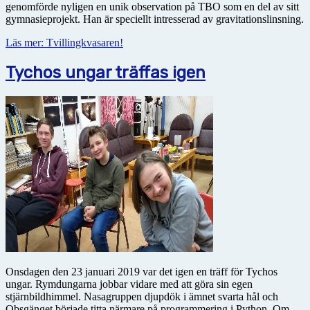
genomförde nyligen en unik observation på TBO som en del av sitt
gymnasieprojekt. Han är speciellt intresserad av gravitationslinsning.
Läs mer: Tvillingkvasaren!
Tychos ungar träffas igen
Onsdagen den 23 januari 2019 var det igen en träff för Tychos
ungar. Rymdungarna jobbar vidare med att göra sin egen
stjärnbildhimmel. Nasagruppen djupdök i ämnet svarta hål och
Obsgänget började titta närmare på programmering i Python. Om