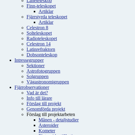
Låneteleskop
Finn-teleskopet
Artiklar
Fjärrstyrda teleskopet
Artiklar
Celestron 8
Solteleskopet
Radioteleskopet
Celestron 14
Latinrefraktorn
Dobsonteleskop
Intressegrupper
Sektioner
Astrofotogruppen
Solgruppen
Vägastronomigruppen
Fjärrobservationer
Vad är det?
Info till lärare
Förslag till projekt
Genomförda projekt
Förslag till projektarbeten
Månen - detaljstudier
Asteroider
Kometer