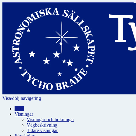
Visa/dölj navigering
Hem
Visningar
Visningar och bokningar
Vägbeskrivning
Tidare visningar
För skolor