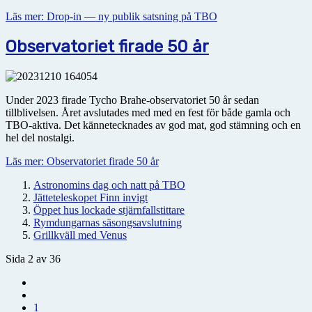
Läs mer: Drop-in — ny publik satsning på TBO
Observatoriet firade 50 år
Under 2023 firade Tycho Brahe-observatoriet 50 år sedan
tillblivelsen. Året avslutades med med en fest för både gamla och
TBO-aktiva. Det kännetecknades av god mat, god stämning och en
hel del nostalgi.
Läs mer: Observatoriet firade 50 år
Astronomins dag och natt på TBO
Jätteteleskopet Finn invigt
Öppet hus lockade stjärnfallstittare
Rymdungarnas säsongsavslutning
Grillkväll med Venus
Sida 2 av 36
1