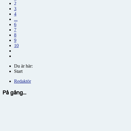
2
3
4
...
6
7
8
9
10
Du är här:
Start
Redaktör
På gång...