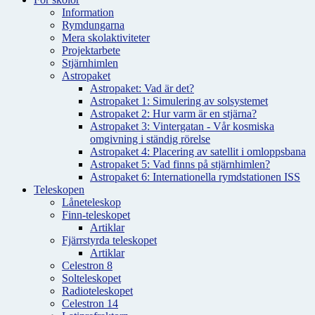
Information
Rymdungarna
Mera skolaktiviteter
Projektarbete
Stjärnhimlen
Astropaket
Astropaket: Vad är det?
Astropaket 1: Simulering av solsystemet
Astropaket 2: Hur varm är en stjärna?
Astropaket 3: Vintergatan - Vår kosmiska
omgivning i ständig rörelse
Astropaket 4: Placering av satellit i omloppsbana
Astropaket 5: Vad finns på stjärnhimlen?
Astropaket 6: Internationella rymdstationen ISS
Teleskopen
Låneteleskop
Finn-teleskopet
Artiklar
Fjärrstyrda teleskopet
Artiklar
Celestron 8
Solteleskopet
Radioteleskopet
Celestron 14