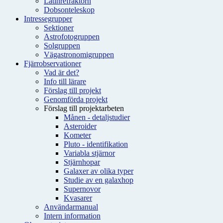
Latinrefraktorn
Dobsonteleskop
Intressegrupper
Sektioner
Astrofotogruppen
Solgruppen
Vägastronomigruppen
Fjärrobservationer
Vad är det?
Info till lärare
Förslag till projekt
Genomförda projekt
Förslag till projektarbeten
Månen - detaljstudier
Asteroider
Kometer
Pluto - identifikation
Variabla stjärnor
Stjärnhopar
Galaxer av olika typer
Studie av en galaxhop
Supernovor
Kvasarer
Användarmanual
Intern information