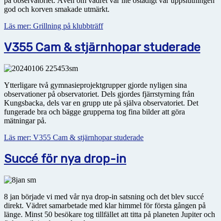
på observatoriet. Även om vädret var lite ostadigt var uppslutningen
god och korven smakade utmärkt.
Läs mer: Grillning på klubbträff
V355 Cam & stjärnhopar studerade
Ytterligare två gymnasieprojektgrupper gjorde nyligen sina
observationer på observatoriet. Dels gjordes fjärrstyrning från
Kungsbacka, dels var en grupp ute på själva observatoriet. Det
fungerade bra och bägge grupperna tog fina bilder att göra
mätningar på.
Läs mer: V355 Cam & stjärnhopar studerade
Succé för nya drop-in
8 jan började vi med vår nya drop-in satsning och det blev succé
direkt. Vädret samarbetade med klar himmel för första gången på
länge. Minst 50 besökare tog tillfället att titta på planeten Jupiter och