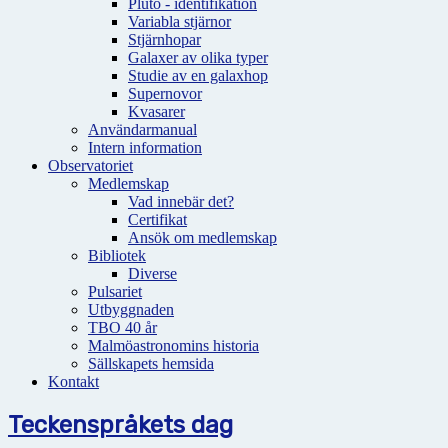
Pluto - identifikation
Variabla stjärnor
Stjärnhopar
Galaxer av olika typer
Studie av en galaxhop
Supernovor
Kvasarer
Användarmanual
Intern information
Observatoriet
Medlemskap
Vad innebär det?
Certifikat
Ansök om medlemskap
Bibliotek
Diverse
Pulsariet
Utbyggnaden
TBO 40 år
Malmöastronomins historia
Sällskapets hemsida
Kontakt
Teckenspråkets dag