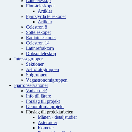
Låneteleskop
Finn-teleskopet
Artiklar
Fjärrstyrda teleskopet
Artiklar
Celestron 8
Solteleskopet
Radioteleskopet
Celestron 14
Latinrefraktorn
Dobsonteleskop
Intressegrupper
Sektioner
Astrofotogruppen
Solgruppen
Vägastronomigruppen
Fjärrobservationer
Vad är det?
Info till lärare
Förslag till projekt
Genomförda projekt
Förslag till projektarbeten
Månen - detaljstudier
Asteroider
Kometer