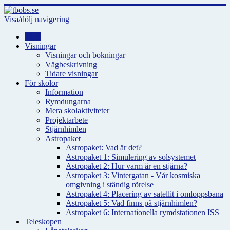
Visa/dölj navigering
Hem
Visningar
Visningar och bokningar
Vägbeskrivning
Tidare visningar
För skolor
Information
Rymdungarna
Mera skolaktiviteter
Projektarbete
Stjärnhimlen
Astropaket
Astropaket: Vad är det?
Astropaket 1: Simulering av solsystemet
Astropaket 2: Hur varm är en stjärna?
Astropaket 3: Vintergatan - Vår kosmiska
omgivning i ständig rörelse
Astropaket 4: Placering av satellit i omloppsbana
Astropaket 5: Vad finns på stjärnhimlen?
Astropaket 6: Internationella rymdstationen ISS
Teleskopen