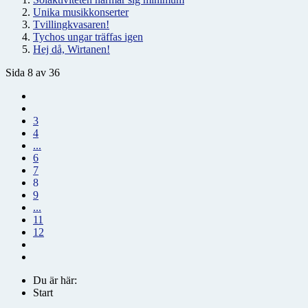
Unika musikkonserter
Tvillingkvasaren!
Tychos ungar träffas igen
Hej då, Wirtanen!
Sida 8 av 36
3
4
...
6
7
8
9
...
11
12
Du är här:
Start