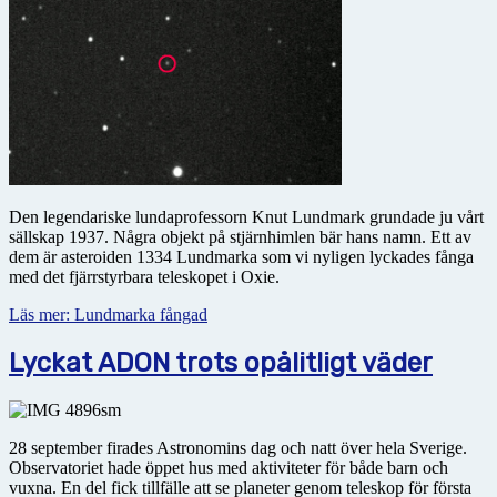
Den legendariske lundaprofessorn Knut Lundmark grundade ju vårt
sällskap 1937. Några objekt på stjärnhimlen bär hans namn. Ett av
dem är asteroiden 1334 Lundmarka som vi nyligen lyckades fånga
med det fjärrstyrbara teleskopet i Oxie.
Läs mer: Lundmarka fångad
Lyckat ADON trots opålitligt väder
28 september firades Astronomins dag och natt över hela Sverige.
Observatoriet hade öppet hus med aktiviteter för både barn och
vuxna. En del fick tillfälle att se planeter genom teleskop för första