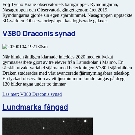
Följ Tycho Brahe-observatoriets barngrupper, Rymdungarna,
Nasagruppen och Observatoriegänget genom året 2019.
Rymdungarna gjorde sin egen stjärnhimmel. Nasagruppen upptäckte
3D-världen. Observatoriegänget katalogiserade galaxer.
V380 Draconis synad
När himlen äntligen klarnade inleddes 2020 med ett lyckat
gymnasiearbete gjort av tre elever från Latin­skolan i Malmö. En
särskilt utvald variabel stjärna med beteckningen V380 i stjärnbilden
Draken studerades med vårt avancerade fjärrstyrningsbara teleskop.
En lyckad observation av ett ljusminimum kunde fångas på drygt
130 bilder tagna under tre timmar.
Läs mer: V380 Draconis synad
Lundmarka fångad