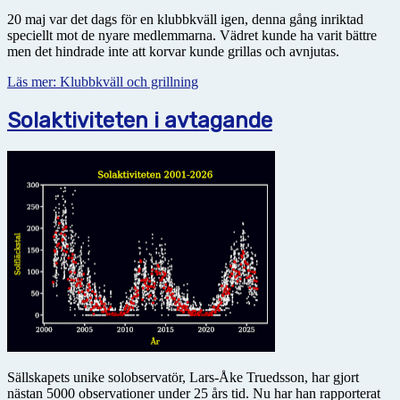
20 maj var det dags för en klubbkväll igen, denna gång inriktad
speciellt mot de nyare medlemmarna. Vädret kunde ha varit bättre
men det hindrade inte att korvar kunde grillas och avnjutas.
Läs mer: Klubbkväll och grillning
Solaktiviteten i avtagande
Sällskapets unike solobservatör, Lars-Åke Truedsson, har gjort
nästan 5000 observationer under 25 års tid. Nu har han rapporterat