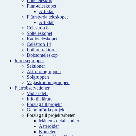
Låneteleskop
Finn-teleskopet
Artiklar
Fjärrstyrda teleskopet
Artiklar
Celestron 8
Solteleskopet
Radioteleskopet
Celestron 14
Latinrefraktorn
Dobsonteleskop
Intressegrupper
Sektioner
Astrofotogruppen
Solgruppen
Vägastronomigruppen
Fjärrobservationer
Vad är det?
Info till lärare
Förslag till projekt
Genomförda projekt
Förslag till projektarbeten
Månen - detaljstudier
Asteroider
Kometer