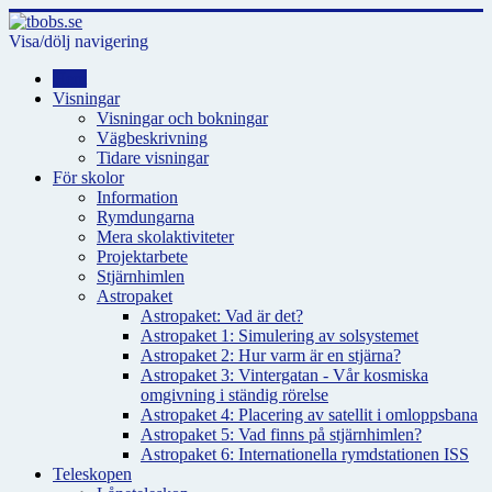
Visa/dölj navigering
Hem
Visningar
Visningar och bokningar
Vägbeskrivning
Tidare visningar
För skolor
Information
Rymdungarna
Mera skolaktiviteter
Projektarbete
Stjärnhimlen
Astropaket
Astropaket: Vad är det?
Astropaket 1: Simulering av solsystemet
Astropaket 2: Hur varm är en stjärna?
Astropaket 3: Vintergatan - Vår kosmiska
omgivning i ständig rörelse
Astropaket 4: Placering av satellit i omloppsbana
Astropaket 5: Vad finns på stjärnhimlen?
Astropaket 6: Internationella rymdstationen ISS
Teleskopen