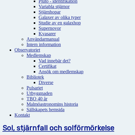
Pluto - identifikation
Variabla stjärnor
Stjärnhopar
Galaxer av olika typer
Studie av en galaxhop
Supernovor
Kvasarer
Användarmanual
Intern information
Observatoriet
Medlemskap
Vad innebär det?
Certifikat
Ansök om medlemskap
Bibliotek
Diverse
Pulsariet
Utbyggnaden
TBO 40 år
Malmöastronomins historia
Sällskapets hemsida
Kontakt
Sol, stjärnfall och solförmörkelse