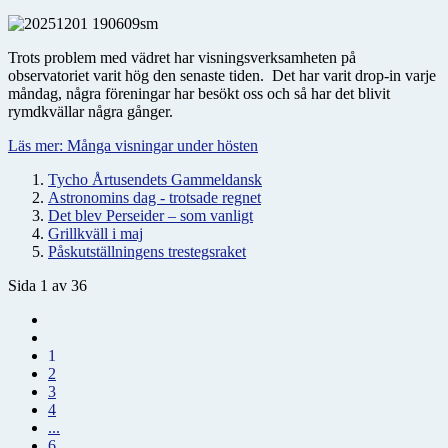
Trots problem med vädret har visningsverksamheten på
observatoriet varit hög den senaste tiden. Det har varit drop-in varje
måndag, några föreningar har besökt oss och så har det blivit
rymdkvällar några gånger.
Läs mer: Många visningar under hösten
Tycho Årtusendets Gammeldansk
Astronomins dag - trotsade regnet
Det blev Perseider – som vanligt
Grillkväll i maj
Påskutställningens trestegsraket
Sida 1 av 36
1
2
3
4
...
6