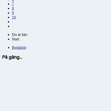
7
8
9
10
Du är här:
Start
Redaktör
På gång...