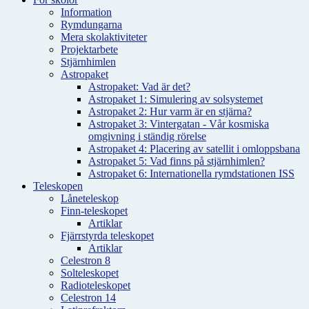
Information
Rymdungarna
Mera skolaktiviteter
Projektarbete
Stjärnhimlen
Astropaket
Astropaket: Vad är det?
Astropaket 1: Simulering av solsystemet
Astropaket 2: Hur varm är en stjärna?
Astropaket 3: Vintergatan - Vår kosmiska
omgivning i ständig rörelse
Astropaket 4: Placering av satellit i omloppsbana
Astropaket 5: Vad finns på stjärnhimlen?
Astropaket 6: Internationella rymdstationen ISS
Teleskopen
Låneteleskop
Finn-teleskopet
Artiklar
Fjärrstyrda teleskopet
Artiklar
Celestron 8
Solteleskopet
Radioteleskopet
Celestron 14