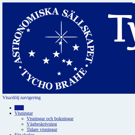
Visa/dölj navigering
Hem
Visningar
Visningar och bokningar
Vägbeskrivning
Tidare visningar
För skolor