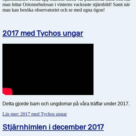
man hittar Orionnebulosan i vinterns vackraste stjärnbild! Samt när
man kan besöka observatoriet och se med egna ögon!
2017 med Tychos ungar
Detta gjorde barn och ungdomar på våra träffar under 2017.
Läs mer: 2017 med Tychos ungar
Stjärnhimlen i december 2017