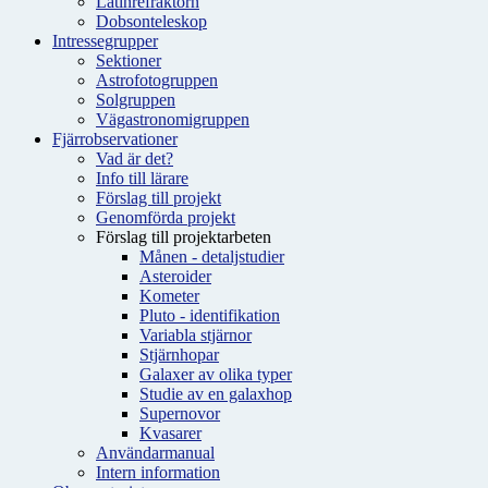
Latinrefraktorn
Dobsonteleskop
Intressegrupper
Sektioner
Astrofotogruppen
Solgruppen
Vägastronomigruppen
Fjärrobservationer
Vad är det?
Info till lärare
Förslag till projekt
Genomförda projekt
Förslag till projektarbeten
Månen - detaljstudier
Asteroider
Kometer
Pluto - identifikation
Variabla stjärnor
Stjärnhopar
Galaxer av olika typer
Studie av en galaxhop
Supernovor
Kvasarer
Användarmanual
Intern information