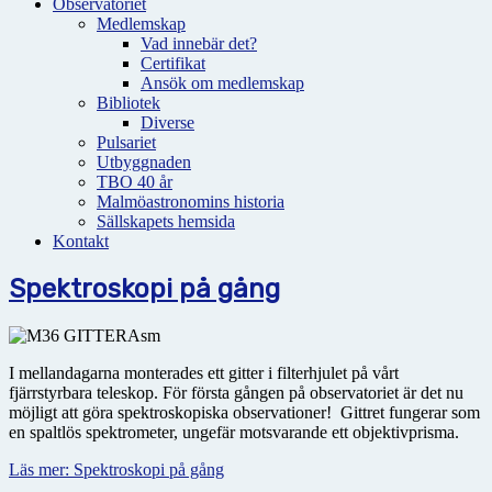
Observatoriet
Medlemskap
Vad innebär det?
Certifikat
Ansök om medlemskap
Bibliotek
Diverse
Pulsariet
Utbyggnaden
TBO 40 år
Malmöastronomins historia
Sällskapets hemsida
Kontakt
Spektroskopi på gång
I mellandagarna monterades ett gitter i filterhjulet på vårt
fjärrstyrbara teleskop. För första gången på observatoriet är det nu
möjligt att göra spektroskopiska observationer! Gittret fungerar som
en spaltlös spektrometer, ungefär motsvarande ett objektivprisma.
Läs mer: Spektroskopi på gång