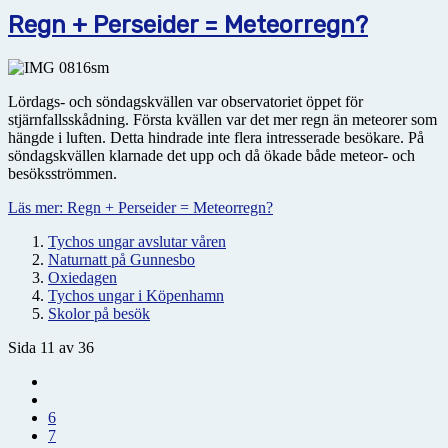
Regn + Perseider = Meteorregn?
Lördags- och söndagskvällen var observatoriet öppet för
stjärnfallsskådning. Första kvällen var det mer regn än meteorer som
hängde i luften. Detta hindrade inte flera intresserade besökare. På
söndagskvällen klarnade det upp och då ökade både meteor- och
besöksströmmen.
Läs mer: Regn + Perseider = Meteorregn?
Tychos ungar avslutar våren
Naturnatt på Gunnesbo
Oxiedagen
Tychos ungar i Köpenhamn
Skolor på besök
Sida 11 av 36
6
7