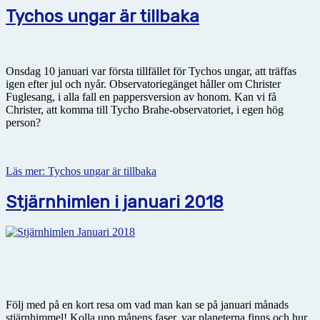
Tychos ungar är tillbaka
Onsdag 10 januari var första tillfället för Tychos ungar, att träffas
igen efter jul och nyår. Observatoriegänget håller om Christer
Fuglesang, i alla fall en pappersversion av honom. Kan vi få
Christer, att komma till Tycho Brahe-observatoriet, i egen hög
person?
Läs mer: Tychos ungar är tillbaka
Stjärnhimlen i januari 2018
Följ med på en kort resa om vad man kan se på januari månads
stjärnhimmel! Kolla upp månens faser, var planeterna finns och hur