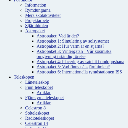
Information
Rymdungarna
Mera skolaktiviteter
Projektarbete
Stjärnhimlen
Astropaket
Astropaket: Vad är det?
Astropaket 1: Simulering av solsystemet
Astropaket 2: Hur varm är en stjärna?
Astropaket 3: Vintergatan - Vår kosmiska
omgivning i ständig rörelse
Astropaket 4: Placering av satellit i omloppsbana
Astropaket 5: Vad finns på stjärnhimlen?
Astropaket 6: Internationella rymdstationen ISS
Teleskopen
Låneteleskop
Finn-teleskopet
Artiklar
Fjärrstyrda teleskopet
Artiklar
Celestron 8
Solteleskopet
Radioteleskopet
Celestron 14