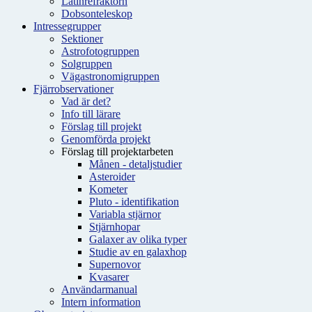
Latinrefraktorn
Dobsonteleskop
Intressegrupper
Sektioner
Astrofotogruppen
Solgruppen
Vägastronomigruppen
Fjärrobservationer
Vad är det?
Info till lärare
Förslag till projekt
Genomförda projekt
Förslag till projektarbeten
Månen - detaljstudier
Asteroider
Kometer
Pluto - identifikation
Variabla stjärnor
Stjärnhopar
Galaxer av olika typer
Studie av en galaxhop
Supernovor
Kvasarer
Användarmanual
Intern information