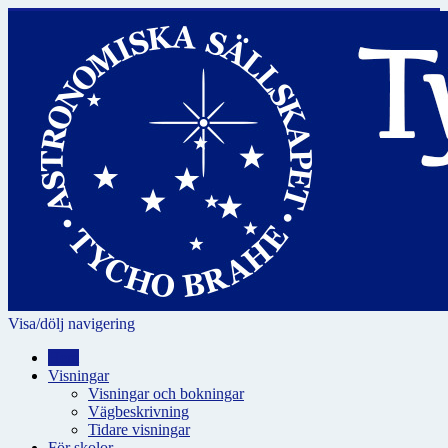
Visa/dölj navigering
Hem
Visningar
Visningar och bokningar
Vägbeskrivning
Tidare visningar
För skolor