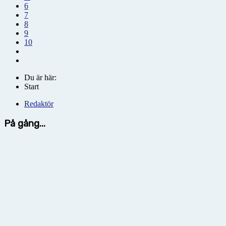
6
7
8
9
10
Du är här:
Start
Redaktör
På gång...