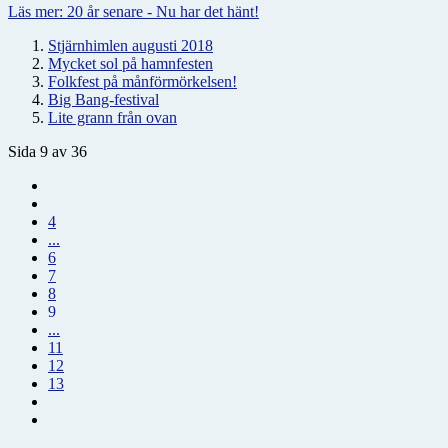
Läs mer: 20 år senare - Nu har det hänt!
Stjärnhimlen augusti 2018
Mycket sol på hamnfesten
Folkfest på månförmörkelsen!
Big Bang-festival
Lite grann från ovan
Sida 9 av 36
4
...
6
7
8
9
...
11
12
13