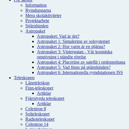
Information
Rymdungarna
Mera skolaktiviteter
Projektarbete
Stjärnhimlen
Astropaket
Astropaket: Vad är det?
Astropaket 1: Simulering av solsystemet
Astropaket 2: Hur varm är en stjärna?
Astropaket 3: Vintergatan - Vår kosmiska
omgivning i ständig rörelse
Astropaket 4: Placering av satellit i omloppsbana
Astropaket 5: Vad finns på stjärnhimlen?
Astropaket 6: Internationella rymdstationen ISS
Teleskopen
Låneteleskop
Finn-teleskopet
Artiklar
Fjärrstyrda teleskopet
Artiklar
Celestron 8
Solteleskopet
Radioteleskopet
Celestron 14