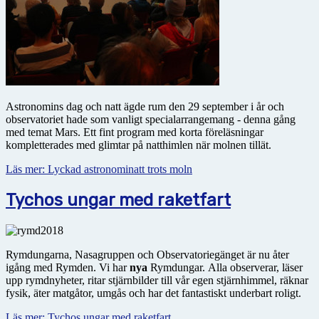
Astronomins dag och natt ägde rum den 29 september i år och
observatoriet hade som vanligt specialarrangemang - denna gång
med temat Mars. Ett fint program med korta föreläsningar
kompletterades med glimtar på natthimlen när molnen tillät.
Läs mer: Lyckad astronominatt trots moln
Tychos ungar med raketfart
Rymdungarna, Nasagruppen och Observatoriegänget är nu åter
igång med Rymden. Vi har
nya
Rymdungar. Alla observerar, läser
upp rymdnyheter, ritar stjärnbilder till vår egen stjärnhimmel, räknar
fysik, äter matgåtor, umgås och har det fantastiskt underbart roligt.
Läs mer: Tychos ungar med raketfart