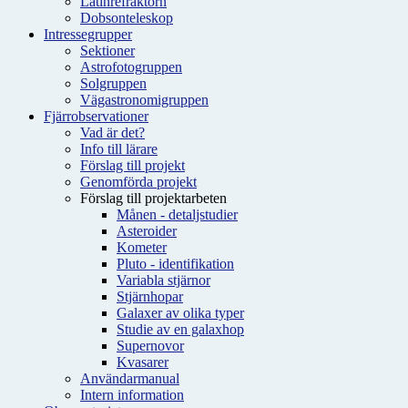
Latinrefraktorn
Dobsonteleskop
Intressegrupper
Sektioner
Astrofotogruppen
Solgruppen
Vägastronomigruppen
Fjärrobservationer
Vad är det?
Info till lärare
Förslag till projekt
Genomförda projekt
Förslag till projektarbeten
Månen - detaljstudier
Asteroider
Kometer
Pluto - identifikation
Variabla stjärnor
Stjärnhopar
Galaxer av olika typer
Studie av en galaxhop
Supernovor
Kvasarer
Användarmanual
Intern information