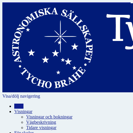
Visa/dölj navigering
Hem
Visningar
Visningar och bokningar
Vägbeskrivning
Tidare visningar
För skolor