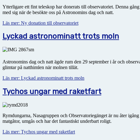
Ytterligare ett fint teleskop har donerats till observatoriet. Denna 
med sig när de besökte oss på Astronomins dag och natt.
Läs mer: Ny donation till observatoriet
Lyckad astronominatt trots moln
Astronomins dag och natt ägde rum den 29 september i år och observa
glimtar på natthimlen när molnen tillät.
Läs mer: Lyckad astronominatt trots moln
Tychos ungar med raketfart
Rymdungarna, Nasagruppen och Observatoriegänget är nu åter igån
matgåtor, umgås och har det fantastiskt underbart roligt.
Läs mer: Tychos ungar med raketfart