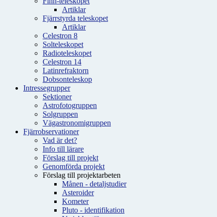
Finn-teleskopet
Artiklar
Fjärrstyrda teleskopet
Artiklar
Celestron 8
Solteleskopet
Radioteleskopet
Celestron 14
Latinrefraktorn
Dobsonteleskop
Intressegrupper
Sektioner
Astrofotogruppen
Solgruppen
Vägastronomigruppen
Fjärrobservationer
Vad är det?
Info till lärare
Förslag till projekt
Genomförda projekt
Förslag till projektarbeten
Månen - detaljstudier
Asteroider
Kometer
Pluto - identifikation