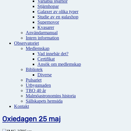
Variabla stjärnor
Stjärnhopar
Galaxer av olika typer
Studie av en galaxhop
Supernovor
Kvasarer
Användarmanual
Intern information
Observatoriet
Medlemskap
Vad innebär det?
Certifikat
Ansök om medlemskap
Bibliotek
Diverse
Pulsariet
Utbyggnaden
TBO 40 år
Malmöastronomins historia
Sällskapets hemsida
Kontakt
Oxiedagen 25 maj