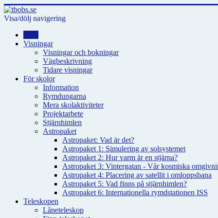
Visa/dölj navigering
Hem
Visningar
Visningar och bokningar
Vägbeskrivning
Tidare visningar
För skolor
Information
Rymdungarna
Mera skolaktiviteter
Projektarbete
Stjärnhimlen
Astropaket
Astropaket: Vad är det?
Astropaket 1: Simulering av solsystemet
Astropaket 2: Hur varm är en stjärna?
Astropaket 3: Vintergatan - Vår kosmiska omgivnin
Astropaket 4: Placering av satellit i omloppsbana
Astropaket 5: Vad finns på stjärnhimlen?
Astropaket 6: Internationella rymdstationen ISS
Teleskopen
Låneteleskop