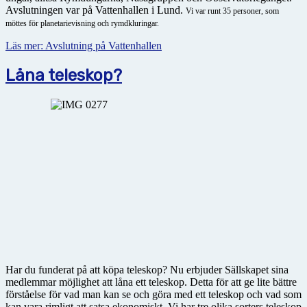
Avslutningen var på Vattenhallen i Lund.
Vi var runt 35 personer, som
möttes för planetarievisning och rymdkluringar.
Läs mer: Avslutning på Vattenhallen
Låna teleskop?
Har du funderat på att köpa teleskop? Nu erbjuder Sällskapet sina
medlemmar möjlighet att låna ett teleskop. Detta för att ge lite bättre
förståelse för vad man kan se och göra med ett teleskop och vad som
kan vara rimligt att satsa ekonomiskt. Vi har tre olika sorters teleskop