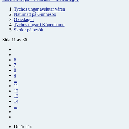
Tychos ungar avslutar våren
Naturnatt på Gunnesbo
Oxiedagen
Tychos ungar i Köpenhamn
Skolor på besök
Sida 11 av 36
6
7
8
9
...
11
12
13
14
...
Du är här: