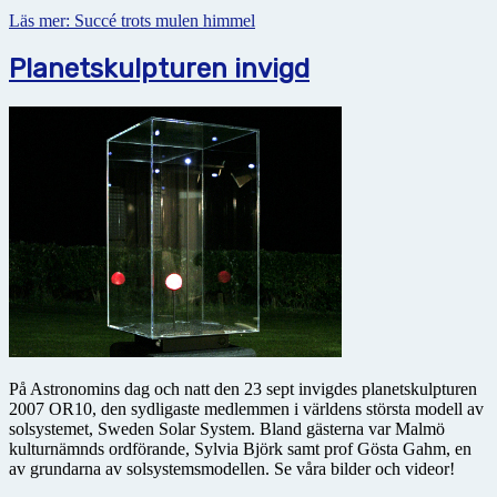
Läs mer: Succé trots mulen himmel
Planetskulpturen invigd
På Astronomins dag och natt den 23 sept invigdes planetskulpturen
2007 OR10, den sydligaste medlemmen i världens största modell av
solsystemet, Sweden Solar System. Bland gästerna var Malmö
kulturnämnds ordförande, Sylvia Björk samt prof Gösta Gahm, en
av grundarna av solsystemsmodellen. Se våra bilder och videor!