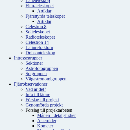
Låneteleskop
Finn-teleskopet
Artiklar
Fjärrstyrda teleskopet
Artiklar
Celestron 8
Solteleskopet
Radioteleskopet
Celestron 14
Latinrefraktorn
Dobsonteleskop
Intressegrupper
Sektioner
Astrofotogruppen
Solgruppen
Vägastronomigruppen
Fjärrobservationer
Vad är det?
Info till lärare
Förslag till projekt
Genomförda projekt
Förslag till projektarbeten
Månen - detaljstudier
Asteroider
Kometer