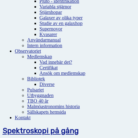
Pluto - identifikation
Variabla stjärnor
Stjärnhopar
Galaxer av olika typer
Studie av en galaxhop
Supernovor
Kvasarer
Användarmanual
Intern information
Observatoriet
Medlemskap
Vad innebär det?
Certifikat
Ansök om medlemskap
Bibliotek
Diverse
Pulsariet
Utbyggnaden
TBO 40 år
Malmöastronomins historia
Sällskapets hemsida
Kontakt
Spektroskopi på gång