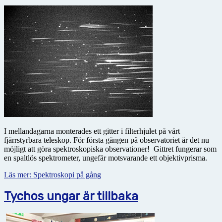
I mellandagarna monterades ett gitter i filterhjulet på vårt
fjärrstyrbara teleskop. För första gången på observatoriet är det nu
möjligt att göra spektroskopiska observationer! Gittret fungerar som
en spaltlös spektrometer, ungefär motsvarande ett objektivprisma.
Läs mer: Spektroskopi på gång
Tychos ungar är tillbaka