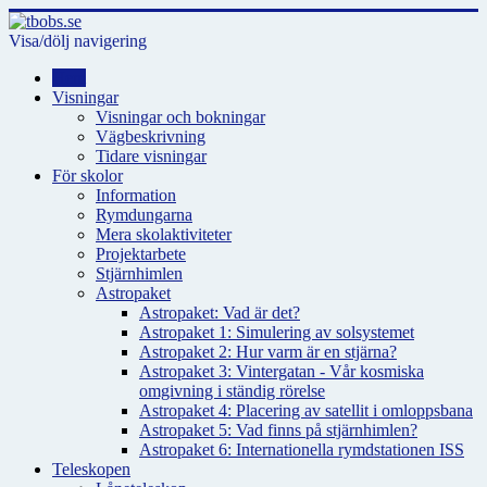
Visa/dölj navigering
Hem
Visningar
Visningar och bokningar
Vägbeskrivning
Tidare visningar
För skolor
Information
Rymdungarna
Mera skolaktiviteter
Projektarbete
Stjärnhimlen
Astropaket
Astropaket: Vad är det?
Astropaket 1: Simulering av solsystemet
Astropaket 2: Hur varm är en stjärna?
Astropaket 3: Vintergatan - Vår kosmiska
omgivning i ständig rörelse
Astropaket 4: Placering av satellit i omloppsbana
Astropaket 5: Vad finns på stjärnhimlen?
Astropaket 6: Internationella rymdstationen ISS
Teleskopen