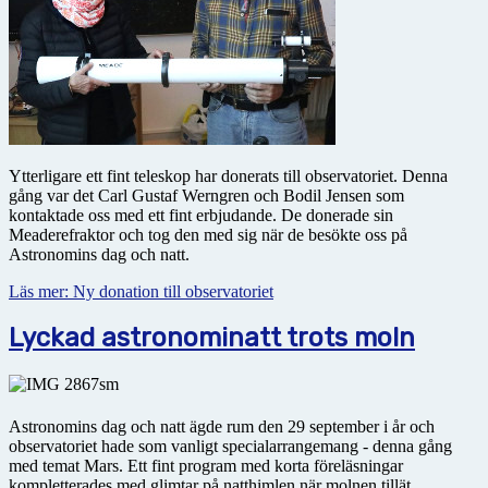
Ytterligare ett fint teleskop har donerats till observatoriet. Denna
gång var det Carl Gustaf Werngren och Bodil Jensen som
kontaktade oss med ett fint erbjudande. De donerade sin
Meaderefraktor och tog den med sig när de besökte oss på
Astronomins dag och natt.
Läs mer: Ny donation till observatoriet
Lyckad astronominatt trots moln
Astronomins dag och natt ägde rum den 29 september i år och
observatoriet hade som vanligt specialarrangemang - denna gång
med temat Mars. Ett fint program med korta föreläsningar
kompletterades med glimtar på natthimlen när molnen tillät.