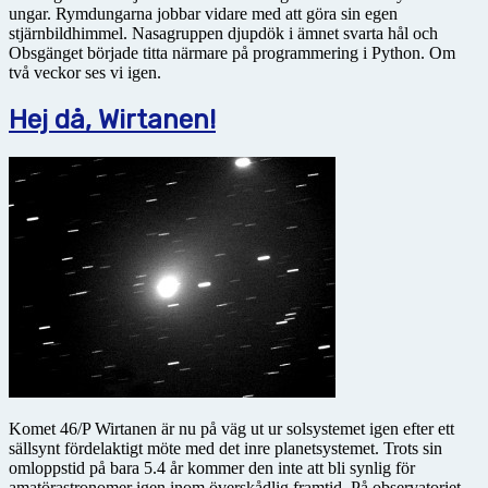
ungar. Rymdungarna jobbar vidare med att göra sin egen
stjärnbildhimmel. Nasagruppen djupdök i ämnet svarta hål och
Obsgänget började titta närmare på programmering i Python. Om
två veckor ses vi igen.
Hej då, Wirtanen!
Komet 46/P Wirtanen är nu på väg ut ur solsystemet igen efter ett
sällsynt fördelaktigt möte med det inre planetsystemet. Trots sin
omloppstid på bara 5.4 år kommer den inte att bli synlig för
amatörastronomer igen inom överskådlig framtid. På observatoriet