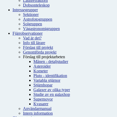
Latinrefraktorn
Dobsonteleskop
Intressegrupper
Sektioner
Astrofotogruppen
Solgruppen
Vägastronomigruppen
Fjärrobservationer
Vad är det?
Info till lärare
Förslag till projekt
Genomförda projekt
Förslag till projektarbeten
Månen - detaljstudier
Asteroider
Kometer
Pluto - identifikation
Variabla stjärnor
Stjärnhopar
Galaxer av olika typer
Studie av en galaxhop
Supernovor
Kvasarer
Användarmanual
Intern information