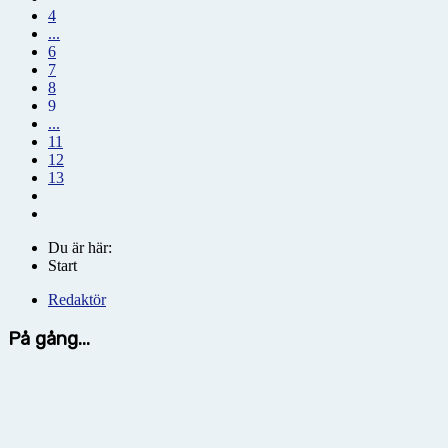
4
...
6
7
8
9
...
11
12
13
Du är här:
Start
Redaktör
På gång...