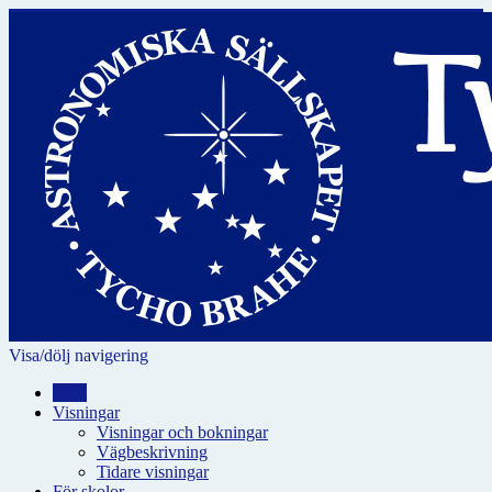
Visa/dölj navigering
Hem
Visningar
Visningar och bokningar
Vägbeskrivning
Tidare visningar
För skolor