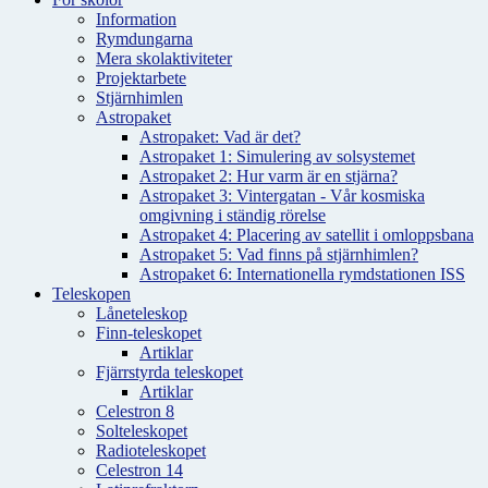
Information
Rymdungarna
Mera skolaktiviteter
Projektarbete
Stjärnhimlen
Astropaket
Astropaket: Vad är det?
Astropaket 1: Simulering av solsystemet
Astropaket 2: Hur varm är en stjärna?
Astropaket 3: Vintergatan - Vår kosmiska
omgivning i ständig rörelse
Astropaket 4: Placering av satellit i omloppsbana
Astropaket 5: Vad finns på stjärnhimlen?
Astropaket 6: Internationella rymdstationen ISS
Teleskopen
Låneteleskop
Finn-teleskopet
Artiklar
Fjärrstyrda teleskopet
Artiklar
Celestron 8
Solteleskopet
Radioteleskopet
Celestron 14