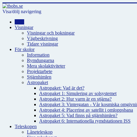
Visa/dölj navigering
Hem
Visningar
Visningar och bokningar
Vägbeskrivning
Tidare visningar
För skolor
Information
Rymdungarna
Mera skolaktiviteter
Projektarbete
Stjärnhimlen
Astropaket
Astropaket: Vad är det?
Astropaket 1: Simulering av solsystemet
Astropaket 2: Hur varm är en stjärna?
Astropaket 3: Vintergatan - Vår kosmiska omgivnin
Astropaket 4: Placering av satellit i omloppsbana
Astropaket 5: Vad finns på stjärnhimlen?
Astropaket 6: Internationella rymdstationen ISS
Teleskopen
Låneteleskop