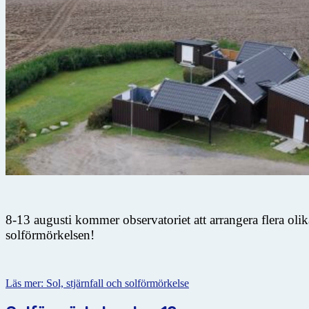
8-13 augusti kommer observatoriet att arrangera flera oli
solförmörkelsen!
Läs mer: Sol, stjärnfall och solförmörkelse