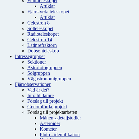
Finn-teleskopet
Artiklar
Fjärrstyrda teleskopet
Artiklar
Celestron 8
Solteleskopet
Radioteleskopet
Celestron 14
Latinrefraktorn
Dobsonteleskop
Intressegrupper
Sektioner
Astrofotogruppen
Solgruppen
Vägastronomigruppen
Fjärrobservationer
Vad är det?
Info till lärare
Förslag till projekt
Genomförda projekt
Förslag till projektarbeten
Månen - detaljstudier
Asteroider
Kometer
Pluto - identifikation