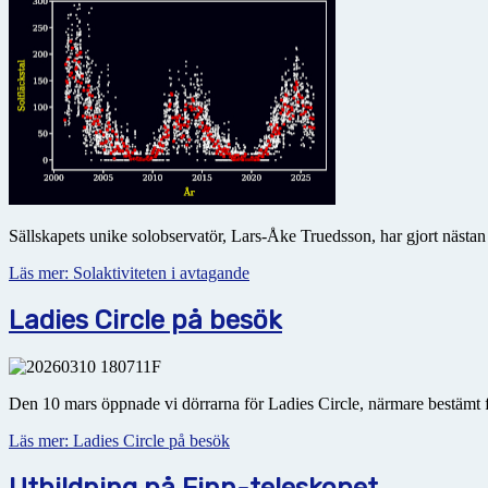
Sällskapets unike solobservatör, Lars-Åke Truedsson, har gjort nästan
Läs mer: Solaktiviteten i avtagande
Ladies Circle på besök
Den 10 mars öppnade vi dörrarna för Ladies Circle, närmare bestämt 
Läs mer: Ladies Circle på besök
Utbildning på Finn-teleskopet