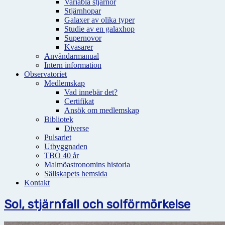
Variabla stjärnor
Stjärnhopar
Galaxer av olika typer
Studie av en galaxhop
Supernovor
Kvasarer
Användarmanual
Intern information
Observatoriet
Medlemskap
Vad innebär det?
Certifikat
Ansök om medlemskap
Bibliotek
Diverse
Pulsariet
Utbyggnaden
TBO 40 år
Malmöastronomins historia
Sällskapets hemsida
Kontakt
Sol, stjärnfall och solförmörkelse