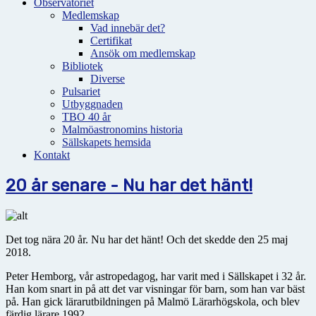
Observatoriet
Medlemskap
Vad innebär det?
Certifikat
Ansök om medlemskap
Bibliotek
Diverse
Pulsariet
Utbyggnaden
TBO 40 år
Malmöastronomins historia
Sällskapets hemsida
Kontakt
20 år senare - Nu har det hänt!
Det tog nära 20 år. Nu har det hänt! Och det skedde den 25 maj
2018.
Peter Hemborg, vår astropedagog, har varit med i Sällskapet i 32 år.
Han kom snart in på att det var visningar för barn, som han var bäst
på. Han gick lärarutbildningen på Malmö Lärarhögskola, och blev
färdig lärare 1992.