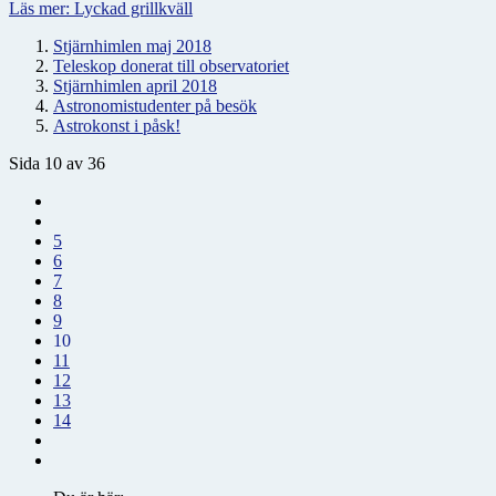
Läs mer: Lyckad grillkväll
Stjärnhimlen maj 2018
Teleskop donerat till observatoriet
Stjärnhimlen april 2018
Astronomistudenter på besök
Astrokonst i påsk!
Sida 10 av 36
5
6
7
8
9
10
11
12
13
14