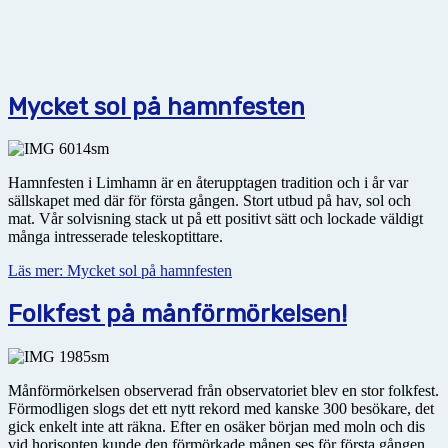
Mycket sol på hamnfesten
Hamnfesten i Limhamn är en återupptagen tradition och i år var
sällskapet med där för första gången. Stort utbud på hav, sol och
mat. Vår solvisning stack ut på ett positivt sätt och lockade väldigt
många intresserade teleskoptittare.
Läs mer: Mycket sol på hamnfesten
Folkfest på månförmörkelsen!
Månförmörkelsen observerad från observatoriet blev en stor folkfest.
Förmodligen slogs det ett nytt rekord med kanske 300 besökare, det
gick enkelt inte att räkna. Efter en osäker början med moln och dis
vid horisonten kunde den förmörkade månen ses för första gången