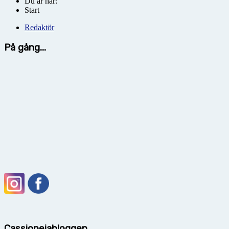
Du är här:
Start
Redaktör
På gång...
Cassiopeiabloggen