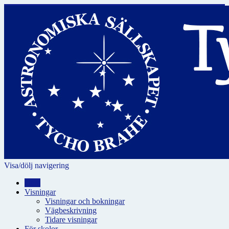
Visa/dölj navigering
Hem
Visningar
Visningar och bokningar
Vägbeskrivning
Tidare visningar
För skolor