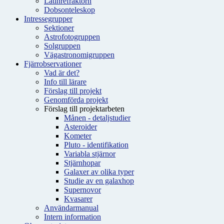
Latinrefraktorn
Dobsonteleskop
Intressegrupper
Sektioner
Astrofotogruppen
Solgruppen
Vägastronomigruppen
Fjärrobservationer
Vad är det?
Info till lärare
Förslag till projekt
Genomförda projekt
Förslag till projektarbeten
Månen - detaljstudier
Asteroider
Kometer
Pluto - identifikation
Variabla stjärnor
Stjärnhopar
Galaxer av olika typer
Studie av en galaxhop
Supernovor
Kvasarer
Användarmanual
Intern information