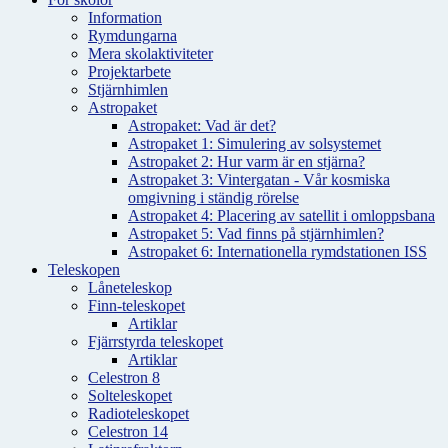
Information
Rymdungarna
Mera skolaktiviteter
Projektarbete
Stjärnhimlen
Astropaket
Astropaket: Vad är det?
Astropaket 1: Simulering av solsystemet
Astropaket 2: Hur varm är en stjärna?
Astropaket 3: Vintergatan - Vår kosmiska
omgivning i ständig rörelse
Astropaket 4: Placering av satellit i omloppsbana
Astropaket 5: Vad finns på stjärnhimlen?
Astropaket 6: Internationella rymdstationen ISS
Teleskopen
Låneteleskop
Finn-teleskopet
Artiklar
Fjärrstyrda teleskopet
Artiklar
Celestron 8
Solteleskopet
Radioteleskopet
Celestron 14