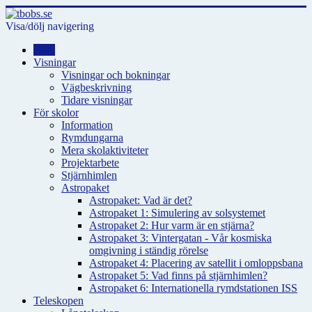
Visa/dölj navigering
Hem
Visningar
Visningar och bokningar
Vägbeskrivning
Tidare visningar
För skolor
Information
Rymdungarna
Mera skolaktiviteter
Projektarbete
Stjärnhimlen
Astropaket
Astropaket: Vad är det?
Astropaket 1: Simulering av solsystemet
Astropaket 2: Hur varm är en stjärna?
Astropaket 3: Vintergatan - Vår kosmiska
omgivning i ständig rörelse
Astropaket 4: Placering av satellit i omloppsbana
Astropaket 5: Vad finns på stjärnhimlen?
Astropaket 6: Internationella rymdstationen ISS
Teleskopen