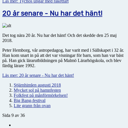
Läs mer: Tychos ungar med raketfart
20 år senare - Nu har det hänt!
Det tog nära 20 år. Nu har det hänt! Och det skedde den 25 maj
2018.
Peter Hemborg, vår astropedagog, har varit med i Sällskapet i 32 år.
Han kom snart in på att det var visningar för barn, som han var bäst
på. Han gick lärarutbildningen på Malmö Lärarhögskola, och blev
färdig lärare 1992.
Läs mer: 20 år senare - Nu har det hänt!
Stjärnhimlen augusti 2018
Mycket sol på hamnfesten
Folkfest på månförmörkelsen!
Big Bang-festival
Lite grann från ovan
Sida 9 av 36