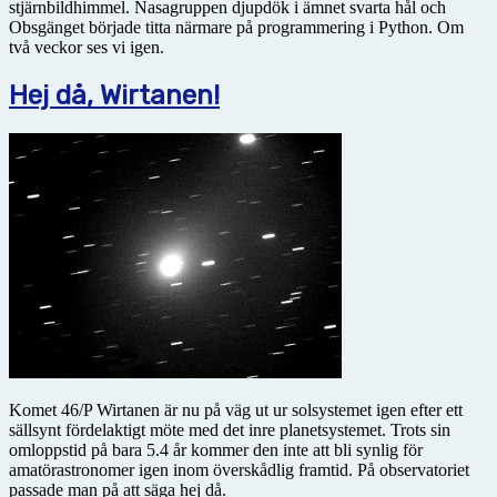
stjärnbildhimmel. Nasagruppen djupdök i ämnet svarta hål och
Obsgänget började titta närmare på programmering i Python. Om
två veckor ses vi igen.
Hej då, Wirtanen!
Komet 46/P Wirtanen är nu på väg ut ur solsystemet igen efter ett
sällsynt fördelaktigt möte med det inre planetsystemet. Trots sin
omloppstid på bara 5.4 år kommer den inte att bli synlig för
amatörastronomer igen inom överskådlig framtid. På observatoriet
passade man på att säga hej då.