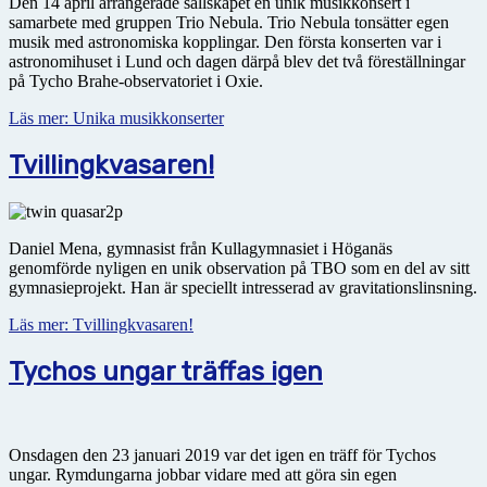
Den 14 april arrangerade sällskapet en unik musikkonsert i
samarbete med gruppen Trio Nebula. Trio Nebula tonsätter egen
musik med astro­no­miska kopplingar. Den första konserten var i
astronomihuset i Lund och dagen därpå blev det två föreställningar
på Tycho Brahe-observatoriet i Oxie.
Läs mer: Unika musikkonserter
Tvillingkvasaren!
Daniel Mena, gymnasist från Kullagymnasiet i Höganäs
genomförde nyligen en unik observation på TBO som en del av sitt
gymnasieprojekt. Han är speciellt intresserad av gravitationslinsning.
Läs mer: Tvillingkvasaren!
Tychos ungar träffas igen
Onsdagen den 23 januari 2019 var det igen en träff för Tychos
ungar. Rymdungarna jobbar vidare med att göra sin egen