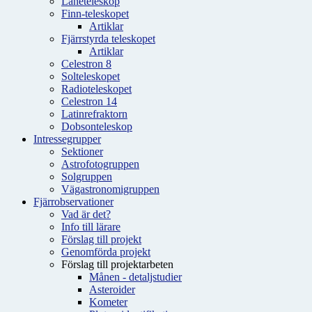
Låneteleskop
Finn-teleskopet
Artiklar
Fjärrstyrda teleskopet
Artiklar
Celestron 8
Solteleskopet
Radioteleskopet
Celestron 14
Latinrefraktorn
Dobsonteleskop
Intressegrupper
Sektioner
Astrofotogruppen
Solgruppen
Vägastronomigruppen
Fjärrobservationer
Vad är det?
Info till lärare
Förslag till projekt
Genomförda projekt
Förslag till projektarbeten
Månen - detaljstudier
Asteroider
Kometer