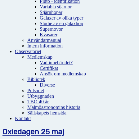
Pluto - identifikation
Variabla stjärnor
Stjärnhopar
Galaxer av olika typer
Studie av en galaxhop
Supernovor
Kvasarer
Användarmanual
Intern information
Observatoriet
Medlemskap
Vad innebär det?
Certifikat
Ansök om medlemskap
Bibliotek
Diverse
Pulsariet
Utbyggnaden
TBO 40 år
Malmöastronomins historia
Sällskapets hemsida
Kontakt
Oxiedagen 25 maj