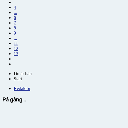
4
...
6
7
8
9
...
11
12
13
Du är här:
Start
Redaktör
På gång...