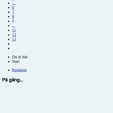
...
6
7
8
9
...
11
12
13
Du är här:
Start
Redaktör
På gång...