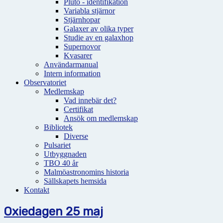
Pluto - identifikation
Variabla stjärnor
Stjärnhopar
Galaxer av olika typer
Studie av en galaxhop
Supernovor
Kvasarer
Användarmanual
Intern information
Observatoriet
Medlemskap
Vad innebär det?
Certifikat
Ansök om medlemskap
Bibliotek
Diverse
Pulsariet
Utbyggnaden
TBO 40 år
Malmöastronomins historia
Sällskapets hemsida
Kontakt
Oxiedagen 25 maj