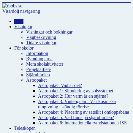
Visa/dölj navigering
Hem
Visningar
Visningar och bokningar
Vägbeskrivning
Tidare visningar
För skolor
Information
Rymdungarna
Mera skolaktiviteter
Projektarbete
Stjärnhimlen
Astropaket
Astropaket: Vad är det?
Astropaket 1: Simulering av solsystemet
Astropaket 2: Hur varm är en stjärna?
Astropaket 3: Vintergatan - Vår kosmiska
omgivning i ständig rörelse
Astropaket 4: Placering av satellit i omloppsbana
Astropaket 5: Vad finns på stjärnhimlen?
Astropaket 6: Internationella rymdstationen ISS
Teleskopen