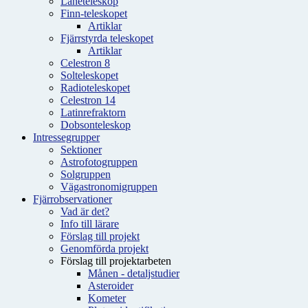
Låneteleskop
Finn-teleskopet
Artiklar
Fjärrstyrda teleskopet
Artiklar
Celestron 8
Solteleskopet
Radioteleskopet
Celestron 14
Latinrefraktorn
Dobsonteleskop
Intressegrupper
Sektioner
Astrofotogruppen
Solgruppen
Vägastronomigruppen
Fjärrobservationer
Vad är det?
Info till lärare
Förslag till projekt
Genomförda projekt
Förslag till projektarbeten
Månen - detaljstudier
Asteroider
Kometer