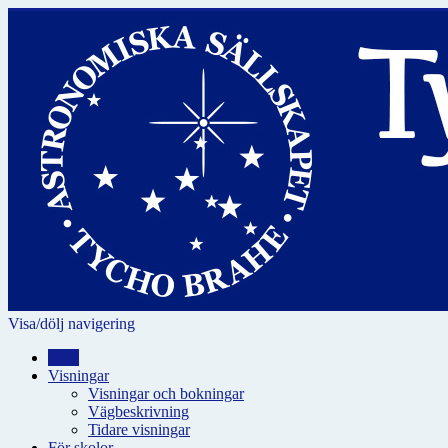
Visa/dölj navigering
Hem
Visningar
Visningar och bokningar
Vägbeskrivning
Tidare visningar
För skolor