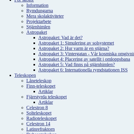
Information
Rymdungarna
Mera skolaktiviteter
Projektarbete
Stjärnhimlen
Astropaket
Astropaket: Vad är det?
Astropaket 1: Simulering av solsystemet
Astropaket 2: Hur varm är en stjärna?
Astropaket 3: Vintergatan - Vår kosmiska omgivnin
Astropaket 4: Placering av satellit i omloppsbana
Astropaket 5: Vad finns på stjärnhimlen?
Astropaket 6: Internationella rymdstationen ISS
Teleskopen
Låneteleskop
Finn-teleskopet
Artiklar
Fjärrstyrda teleskopet
Artiklar
Celestron 8
Solteleskopet
Radioteleskopet
Celestron 14
Latinrefraktorn