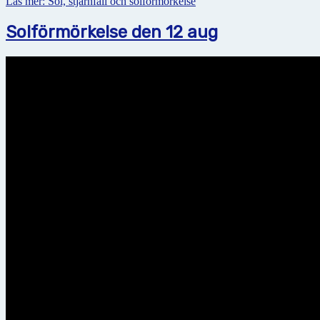
Läs mer: Sol, stjärnfall och solförmörkelse
Solförmörkelse den 12 aug