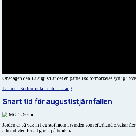
Onsdagen den 12 augusti är det en partiell solförmörkelse synlig i Sve
Läs mer: Solförmörkelse den 12 aug
Snart tid för augustistjärnfallen
Jorden är på väg in i ett stoftmoln i rymden som efterhand orsakar fl
allmänheten för att guida på himlen.