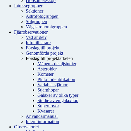
Dobsonteleskop
Intressegrupper
Sektioner
Astrofotogruppen
Solgruppen
Vägastronomigruppen
Fjärrobservationer
Vad är det?
Info till lärare
Förslag till projekt
Genomförda projekt
Förslag till projektarbeten
Månen - detaljstudier
Asteroider
Kometer
Pluto - identifikation
Variabla stjärnor
Stjärnhopar
Galaxer av olika typer
Studie av en galaxhop
Supernovor
Kvasarer
Användarmanual
Intern information
Observatoriet