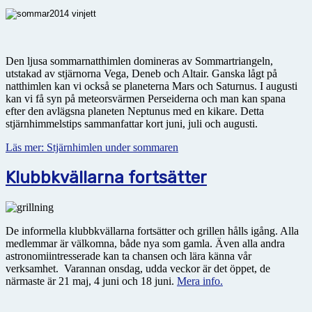
Den ljusa sommarnatthimlen domineras av Sommartriangeln,
utstakad av stjärnorna Vega, Deneb och Altair. Ganska lågt på
natthimlen kan vi också se planeterna Mars och Saturnus. I augusti
kan vi få syn på meteorsvärmen Perseiderna och man kan spana
efter den avlägsna planeten Neptunus med en kikare. Detta
stjärnhimmelstips sammanfattar kort juni, juli och augusti.
Läs mer: Stjärnhimlen under sommaren
Klubbkvällarna fortsätter
De informella klubbkvällarna fortsätter och grillen hålls igång. Alla
medlemmar är välkomna, både nya som gamla. Även alla andra
astronomiintresserade kan ta chansen och lära känna vår
verksamhet. Varannan onsdag, udda veckor är det öppet, de
närmaste är 21 maj, 4 juni och 18 juni.
Mera info.