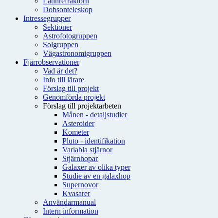
Latinrefraktorn
Dobsonteleskop
Intressegrupper
Sektioner
Astrofotogruppen
Solgruppen
Vägastronomigruppen
Fjärrobservationer
Vad är det?
Info till lärare
Förslag till projekt
Genomförda projekt
Förslag till projektarbeten
Månen - detaljstudier
Asteroider
Kometer
Pluto - identifikation
Variabla stjärnor
Stjärnhopar
Galaxer av olika typer
Studie av en galaxhop
Supernovor
Kvasarer
Användarmanual
Intern information