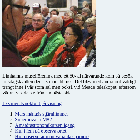
Limhamns museiförening med ett 50-tal närvarande kom på besök
torsdagskvällen den 13 mars till oss. Det blev med andra ord väldigt
trångt inne i vår stora sal men också vid Meade-teleskopet, eftersom
vädret visade sig från sin bästa sida.
Läs mer: Knökfullt på visning
Mars månads stjärnhimmel
Supernovan i M82
Amatörastronomikursen igång
Kul i fem på observatoriet
Hur observerar man variabla stjärnor?