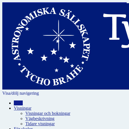
Visa/dölj navigering
Hem
Visningar
Visningar och bokningar
Vägbeskrivning
Tidare visningar
För skolor