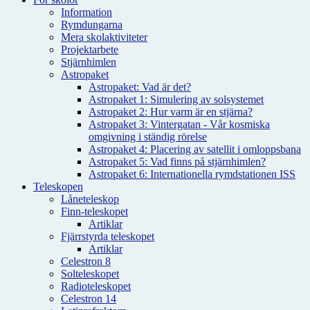
Information
Rymdungarna
Mera skolaktiviteter
Projektarbete
Stjärnhimlen
Astropaket
Astropaket: Vad är det?
Astropaket 1: Simulering av solsystemet
Astropaket 2: Hur varm är en stjärna?
Astropaket 3: Vintergatan - Vår kosmiska
omgivning i ständig rörelse
Astropaket 4: Placering av satellit i omloppsbana
Astropaket 5: Vad finns på stjärnhimlen?
Astropaket 6: Internationella rymdstationen ISS
Teleskopen
Låneteleskop
Finn-teleskopet
Artiklar
Fjärrstyrda teleskopet
Artiklar
Celestron 8
Solteleskopet
Radioteleskopet
Celestron 14