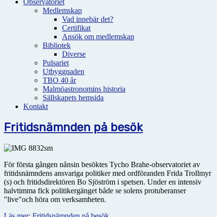
Observatoriet
Medlemskap
Vad innebär det?
Certifikat
Ansök om medlemskap
Bibliotek
Diverse
Pulsariet
Utbyggnaden
TBO 40 år
Malmöastronomins historia
Sällskapets hemsida
Kontakt
Fritidsnämnden på besök
För första gången nånsin besöktes Tycho Brahe-observatoriet av
fritidsnämndens ansvariga politiker med ordföranden Frida Trollmyr
(s) och fritidsdirektören Bo Sjöström i spetsen. Under en intensiv
halvtimma fick politikergänget både se solens protuberanser
"live"och höra om verksamheten.
Läs mer: Fritidsnämnden på besök