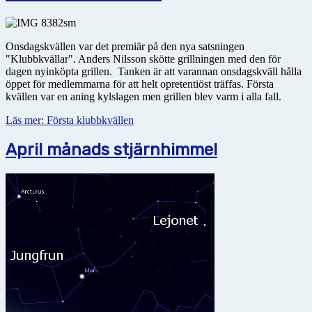
Onsdagskvällen var det premiär på den nya satsningen
"Klubbkvällar". Anders Nilsson skötte grillningen med den för
dagen nyinköpta grillen. Tanken är att varannan onsdagskväll hålla
öppet för medlemmarna för att helt opretentiöst träffas. Första
kvällen var en aning kylslagen men grillen blev varm i alla fall.
Läs mer: Första klubbkvällen
April månads stjärnhimmel