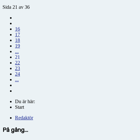
Sida 21 av 36
16
17
18
19
...
21
22
23
24
...
Du är här:
Start
Redaktör
På gång...