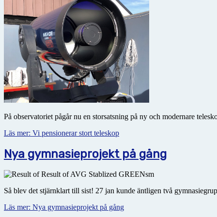
På observatoriet pågår nu en storsatsning på ny och modernare teleskop
Läs mer: Vi pensionerar stort teleskop
Nya gymnasieprojekt på gång
Så blev det stjärnklart till sist! 27 jan kunde äntligen två gymnasiegr
Läs mer: Nya gymnasieprojekt på gång