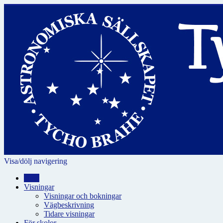
Visa/dölj navigering
Hem
Visningar
Visningar och bokningar
Vägbeskrivning
Tidare visningar
För skolor