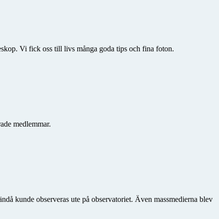
skop. Vi fick oss till livs många goda tips och fina foton.
serade medlemmar.
en ändå kunde observeras ute på observatoriet. Även massmedierna blev