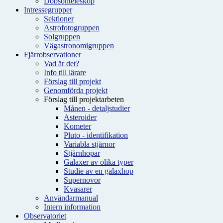
Dobsonteleskop
Intressegrupper
Sektioner
Astrofotogruppen
Solgruppen
Vägastronomigruppen
Fjärrobservationer
Vad är det?
Info till lärare
Förslag till projekt
Genomförda projekt
Förslag till projektarbeten
Månen - detaljstudier
Asteroider
Kometer
Pluto - identifikation
Variabla stjärnor
Stjärnhopar
Galaxer av olika typer
Studie av en galaxhop
Supernovor
Kvasarer
Användarmanual
Intern information
Observatoriet