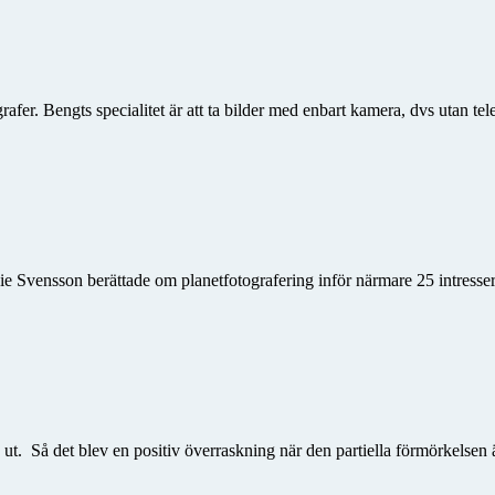
fer. Bengts specialitet är att ta bilder med enbart kamera, dvs utan tele
nie Svensson berättade om planetfotografering inför närmare 25 intres
a ut. Så det blev en positiv över­raskning när den partiella förmörkels