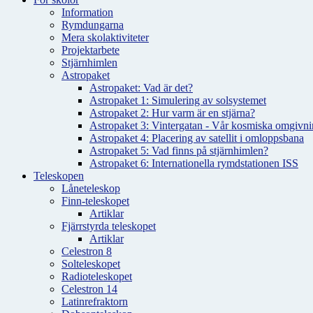
Information
Rymdungarna
Mera skolaktiviteter
Projektarbete
Stjärnhimlen
Astropaket
Astropaket: Vad är det?
Astropaket 1: Simulering av solsystemet
Astropaket 2: Hur varm är en stjärna?
Astropaket 3: Vintergatan - Vår kosmiska omgivnin
Astropaket 4: Placering av satellit i omloppsbana
Astropaket 5: Vad finns på stjärnhimlen?
Astropaket 6: Internationella rymdstationen ISS
Teleskopen
Låneteleskop
Finn-teleskopet
Artiklar
Fjärrstyrda teleskopet
Artiklar
Celestron 8
Solteleskopet
Radioteleskopet
Celestron 14
Latinrefraktorn