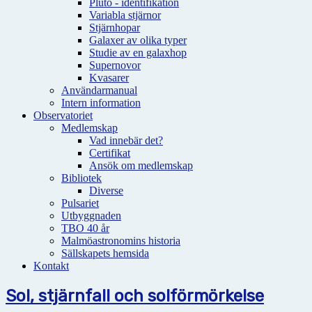
Pluto - identifikation
Variabla stjärnor
Stjärnhopar
Galaxer av olika typer
Studie av en galaxhop
Supernovor
Kvasarer
Användarmanual
Intern information
Observatoriet
Medlemskap
Vad innebär det?
Certifikat
Ansök om medlemskap
Bibliotek
Diverse
Pulsariet
Utbyggnaden
TBO 40 år
Malmöastronomins historia
Sällskapets hemsida
Kontakt
Sol, stjärnfall och solförmörkelse