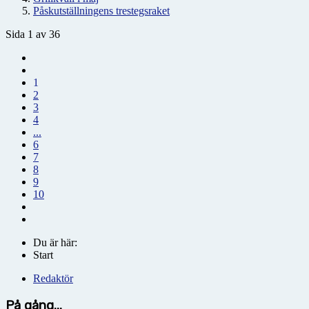
Påskutställningens trestegsraket
Sida 1 av 36
1
2
3
4
...
6
7
8
9
10
Du är här:
Start
Redaktör
På gång...