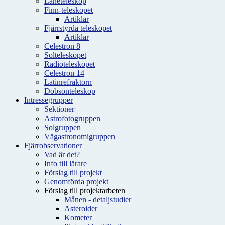
Låneteleskop
Finn-teleskopet
Artiklar
Fjärrstyrda teleskopet
Artiklar
Celestron 8
Solteleskopet
Radioteleskopet
Celestron 14
Latinrefraktorn
Dobsonteleskop
Intressegrupper
Sektioner
Astrofotogruppen
Solgruppen
Vägastronomigruppen
Fjärrobservationer
Vad är det?
Info till lärare
Förslag till projekt
Genomförda projekt
Förslag till projektarbeten
Månen - detaljstudier
Asteroider
Kometer