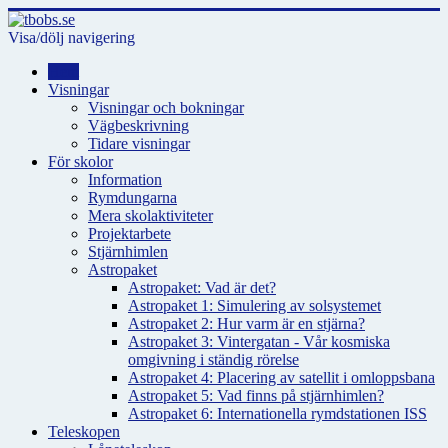
Visa/dölj navigering
Hem
Visningar
Visningar och bokningar
Vägbeskrivning
Tidare visningar
För skolor
Information
Rymdungarna
Mera skolaktiviteter
Projektarbete
Stjärnhimlen
Astropaket
Astropaket: Vad är det?
Astropaket 1: Simulering av solsystemet
Astropaket 2: Hur varm är en stjärna?
Astropaket 3: Vintergatan - Vår kosmiska
omgivning i ständig rörelse
Astropaket 4: Placering av satellit i omloppsbana
Astropaket 5: Vad finns på stjärnhimlen?
Astropaket 6: Internationella rymdstationen ISS
Teleskopen