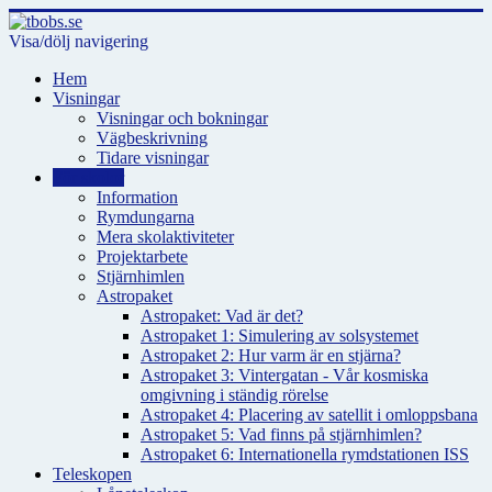
Visa/dölj navigering
Hem
Visningar
Visningar och bokningar
Vägbeskrivning
Tidare visningar
För skolor
Information
Rymdungarna
Mera skolaktiviteter
Projektarbete
Stjärnhimlen
Astropaket
Astropaket: Vad är det?
Astropaket 1: Simulering av solsystemet
Astropaket 2: Hur varm är en stjärna?
Astropaket 3: Vintergatan - Vår kosmiska
omgivning i ständig rörelse
Astropaket 4: Placering av satellit i omloppsbana
Astropaket 5: Vad finns på stjärnhimlen?
Astropaket 6: Internationella rymdstationen ISS
Teleskopen