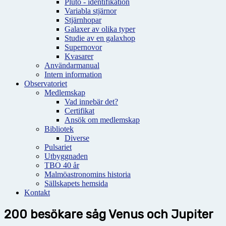
Pluto - identifikation
Variabla stjärnor
Stjärnhopar
Galaxer av olika typer
Studie av en galaxhop
Supernovor
Kvasarer
Användarmanual
Intern information
Observatoriet
Medlemskap
Vad innebär det?
Certifikat
Ansök om medlemskap
Bibliotek
Diverse
Pulsariet
Utbyggnaden
TBO 40 år
Malmöastronomins historia
Sällskapets hemsida
Kontakt
200 besökare såg Venus och Jupiter