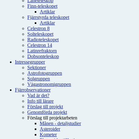
Låneteleskop
Finn-teleskopet
Artiklar
Fjärrstyrda teleskopet
Artiklar
Celestron 8
Solteleskopet
Radioteleskopet
Celestron 14
Latinrefraktorn
Dobsonteleskop
Intressegrupper
Sektioner
Astrofotogruppen
Solgruppen
Vägastronomigruppen
Fjärrobservationer
Vad är det?
Info till lärare
Förslag till projekt
Genomförda projekt
Förslag till projektarbeten
Månen - detaljstudier
Asteroider
Kometer