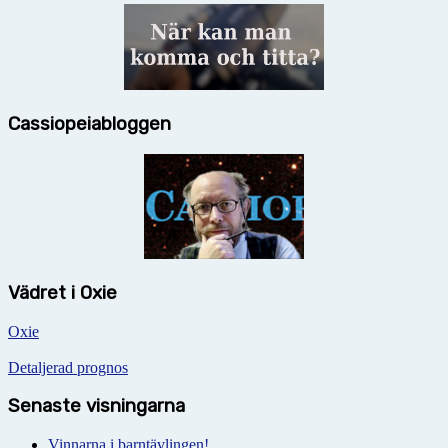
Cassiopeiabloggen
Vädret i Oxie
Oxie
Detaljerad prognos
Senaste visningarna
Vinnarna i barntävlingen!