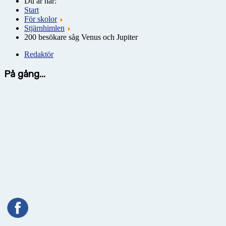
Du är här:
Start
För skolor
Stjärnhimlen
200 besökare såg Venus och Jupiter
Redaktör
På gång...