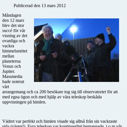
Publicerad den 13 mars 2012
Måndagen
den 12 mars
blev det stor
succé för vår
visning av det
ovanliga och
vackra
himmelsmötet
mellan
planeterna
Venus och
Jupiter.
Massmedia
hade noterat
vårt
arrangemang och ca 200 besökare tog sig till observatoriet för att
med egna ögon och med hjälp av våra teleskop beskåda
uppvisningen på himlen.
Vädret var perfekt och himlen visade sig alltså från sin vackraste
sida (väster!). Fyra teleskop var kontinuerligt bemannade, t o m vår