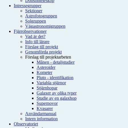
Dobsonteleskop
Intressegrupper
Sektioner
Astrofotogruppen
Solgruppen
Vägastronomigruppen
Fjärrobservationer
Vad är det?
Info till lärare
Förslag till projekt
Genomförda projekt
Förslag till projektarbeten
Månen - detaljstudier
Asteroider
Kometer
Pluto - identifikation
Variabla stjärnor
Stjärnhopar
Galaxer av olika typer
Studie av en galaxhop
Supernovor
Kvasarer
Användarmanual
Intern information
Observatoriet