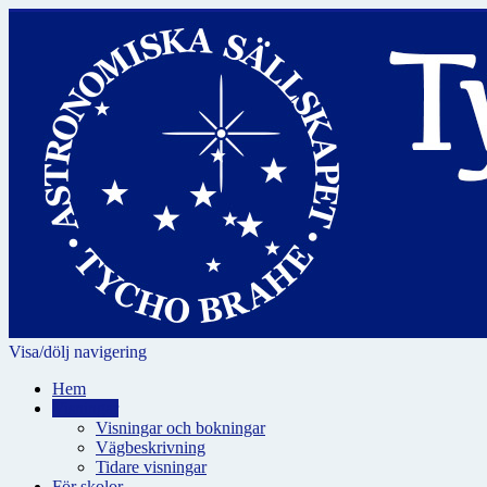
Visa/dölj navigering
Hem
Visningar
Visningar och bokningar
Vägbeskrivning
Tidare visningar
För skolor