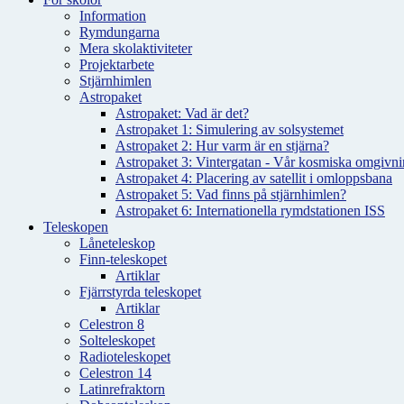
Information
Rymdungarna
Mera skolaktiviteter
Projektarbete
Stjärnhimlen
Astropaket
Astropaket: Vad är det?
Astropaket 1: Simulering av solsystemet
Astropaket 2: Hur varm är en stjärna?
Astropaket 3: Vintergatan - Vår kosmiska omgivnin
Astropaket 4: Placering av satellit i omloppsbana
Astropaket 5: Vad finns på stjärnhimlen?
Astropaket 6: Internationella rymdstationen ISS
Teleskopen
Låneteleskop
Finn-teleskopet
Artiklar
Fjärrstyrda teleskopet
Artiklar
Celestron 8
Solteleskopet
Radioteleskopet
Celestron 14
Latinrefraktorn