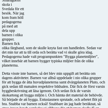
Smaragdens
skola i
Svedala för ett
besök. När jag
kom fram höll
pedagogerna
på med att
dela upp
barnen i olika
grupper.
Barnen fick
olika färgband, som de skulle knyta fast om handleden. Sedan var
det min tur att ta till orda och berätta vad vi skulle göra idag.
Pedagogerna hade valt programpunkten "Bygga planetmiljöer",
vilket innebär att barnen bygger typiska miljöer från de olika
planeterna.
Detta visste inte barnen, så det blev min uppgift att berätta om
dagens aktiviteter. Barnen var alltså uppdelade i nio olika grupper
för att bygga de åtta huvudplaneterna samt dvärgplaneten Pluto, och
gick sedan till matsalen respektive bildsalen. Där fick de först varsin
byggbeskrivning att läsa igenom. Och sedan fick de varsin
skokartong att bygga miljön i. Och hämta det material de behövde.
Så började de att bygga. Entusiasmen sprutade, och arbetet flöt på
bra. Snabba var barnen också! Snabbare än jag hade beräknat, så