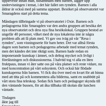
upplevelse innan man, tillsammans med barnen, lägger upp
undervisningen i temat, i det här fallet om rymden. Barnen i alla
åldrar är också med på samma uppstart. Besöket på observatoriet var
Smaragdens start på detta tema.
Måndagen tillbringade vi på observatoriet i Oxie. Barnen och
pedagogerna från Smaragden var den andra gruppen att besöka det
nya observatoriet och dess nya fina besökslokal. Gruppen bestod av
ungefär 40 personer, vilket med de nya lokalerna inte är några
problem alls att få plats med. Vi gav oss iväg på vår "Resa i
rymden", som visningsserie för barn heter. Det var alltså första
dagen som barnen och pedagogerna arbetade med temat rymden,
men det kändes det inte riktigt som. Barnen hade redan en
imponerande kunskap i ämnet, och deltog mycket och livligt i
föreläsningen och diskussionerna. I halvtid tog vi alla en liten
fruktpaus, innan vi åter satte oss på våra platser och reste vidare, nu
med koncentration på vårt solsystem. Och också här flödade
kunskaperna från barnen. Vi fick dra över med en kvart för att hinna
med att titta på och kommentera alla bilderna, samt en snabbtitt på
vårt stora fina teleskop. Sedan fick barn och pedagoger skynda till
den väntande bussen, för att åka tillbaka till skolan där lunchen
väntade.
Tisdagen
åkte jag till