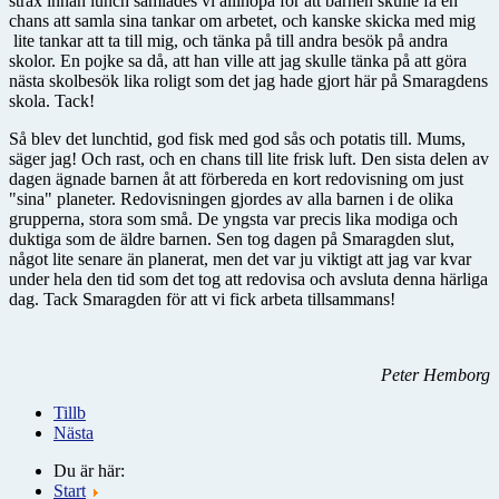
strax innan lunch samlades vi allihopa för att barnen skulle få en
chans att samla sina tankar om arbetet, och kanske skicka med mig
lite tankar att ta till mig, och tänka på till andra besök på andra
skolor. En pojke sa då, att han ville att jag skulle tänka på att göra
nästa skolbesök lika roligt som det jag hade gjort här på Smaragdens
skola. Tack!
Så blev det lunchtid, god fisk med god sås och potatis till. Mums,
säger jag! Och rast, och en chans till lite frisk luft. Den sista delen av
dagen ägnade barnen åt att förbereda en kort redovisning om just
"sina" planeter. Redovisningen gjordes av alla barnen i de olika
grupperna, stora som små. De yngsta var precis lika modiga och
duktiga som de äldre barnen. Sen tog dagen på Smaragden slut,
något lite senare än planerat, men det var ju viktigt att jag var kvar
under hela den tid som det tog att redovisa och avsluta denna härliga
dag. Tack Smaragden för att vi fick arbeta tillsammans!
Peter Hemborg
Tillb
Nästa
Du är här:
Start