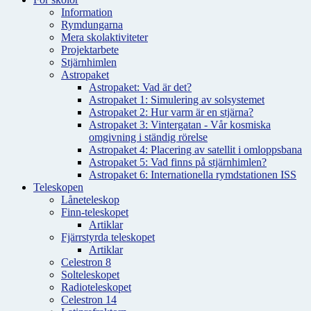
Information
Rymdungarna
Mera skolaktiviteter
Projektarbete
Stjärnhimlen
Astropaket
Astropaket: Vad är det?
Astropaket 1: Simulering av solsystemet
Astropaket 2: Hur varm är en stjärna?
Astropaket 3: Vintergatan - Vår kosmiska
omgivning i ständig rörelse
Astropaket 4: Placering av satellit i omloppsbana
Astropaket 5: Vad finns på stjärnhimlen?
Astropaket 6: Internationella rymdstationen ISS
Teleskopen
Låneteleskop
Finn-teleskopet
Artiklar
Fjärrstyrda teleskopet
Artiklar
Celestron 8
Solteleskopet
Radioteleskopet
Celestron 14