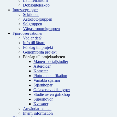
Latinrefraktorn
Dobsonteleskop
Intressegrupper
Sektioner
Astrofotogruppen
Solgruppen
Vägastronomigruppen
Fjärrobservationer
Vad är det?
Info till lärare
Förslag till projekt
Genomförda projekt
Förslag till projektarbeten
Månen - detaljstudier
Asteroider
Kometer
Pluto - identifikation
Variabla stjärnor
Stjärnhopar
Galaxer av olika typer
Studie av en galaxhop
Supernovor
Kvasarer
Användarmanual
Intern information