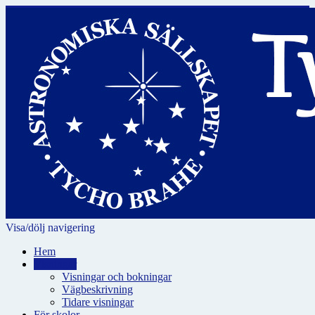
Visa/dölj navigering
Hem
Visningar
Visningar och bokningar
Vägbeskrivning
Tidare visningar
För skolor