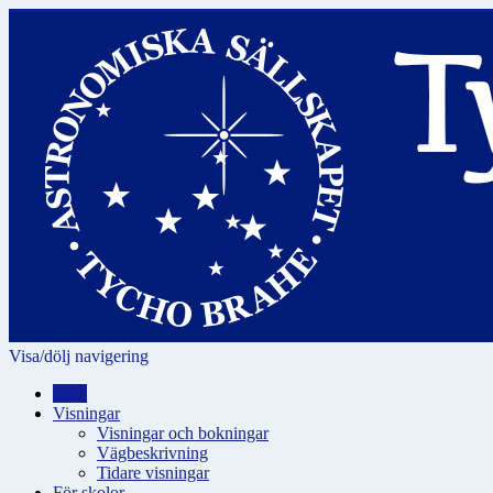
Visa/dölj navigering
Hem
Visningar
Visningar och bokningar
Vägbeskrivning
Tidare visningar
För skolor