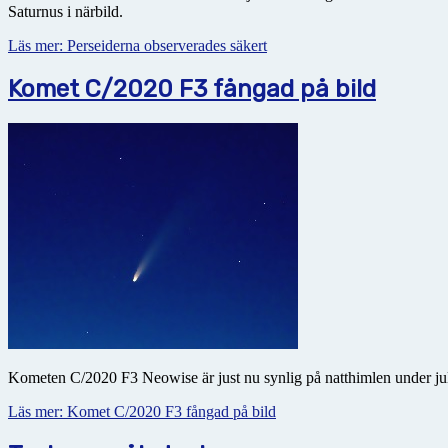
Saturnus i närbild.
Läs mer: Perseiderna observerades säkert
Komet C/2020 F3 fångad på bild
Kometen C/2020 F3 Neowise är just nu synlig på natthimlen under jul
Läs mer: Komet C/2020 F3 fångad på bild