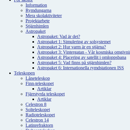
Information
Rymdungarna
Mera skolaktiviteter
Projektarbete
Stjärnhimlen
Astropaket
Astropaket: Vad är det?
Astropaket 1: Simulering av solsystemet
Astropaket 2: Hur varm är en stjärna?
Astropaket 3: Vintergatan - Vår kosmiska omgivnin
Astropaket 4: Placering av satellit i omloppsbana
Astropaket 5: Vad finns på stjärnhimlen?
Astropaket 6: Internationella rymdstationen ISS
Teleskopen
Låneteleskop
Finn-teleskopet
Artiklar
Fjärrstyrda teleskopet
Artiklar
Celestron 8
Solteleskopet
Radioteleskopet
Celestron 14
Latinrefraktorn