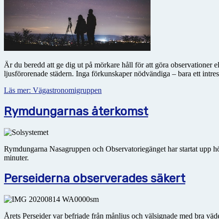
Är du beredd att ge dig ut på mörkare håll för att göra observationer
ljusförorenade städern. Inga förkunskaper nödvändiga – bara ett intre
Läs mer: Vägastronomigruppen
Rymdungarnas återkomst
Rymdungarna Nasagruppen och Observatoriegänget har startat upp hö
minuter.
Perseiderna observerades säkert
Årets Perseider var befriade från månljus och välsignade med bra väde