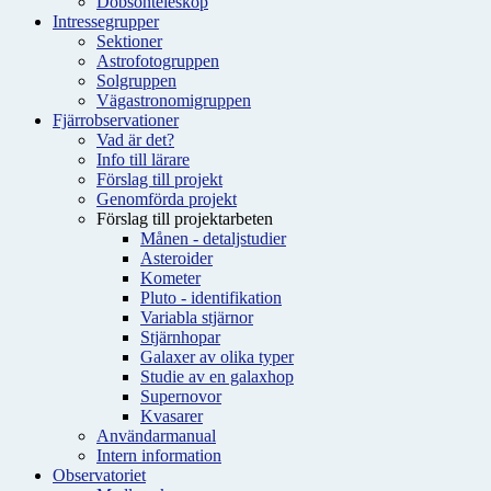
Dobsonteleskop
Intressegrupper
Sektioner
Astrofotogruppen
Solgruppen
Vägastronomigruppen
Fjärrobservationer
Vad är det?
Info till lärare
Förslag till projekt
Genomförda projekt
Förslag till projektarbeten
Månen - detaljstudier
Asteroider
Kometer
Pluto - identifikation
Variabla stjärnor
Stjärnhopar
Galaxer av olika typer
Studie av en galaxhop
Supernovor
Kvasarer
Användarmanual
Intern information
Observatoriet