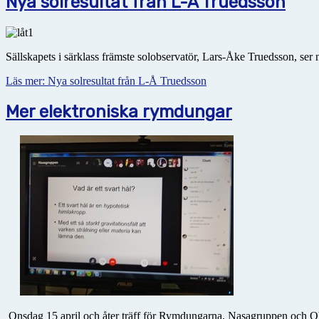
Nya solresultat från L-Å Truedsson
Sällskapets i särklass främste solobservatör, Lars-Åke Truedsson, ser 
Läs mer: Nya solresultat från L-Å Truedsson
Mer elektroniska rymdungar
Onsdag 15 april och åter träff för Rymdungarna, Nasagruppen och O