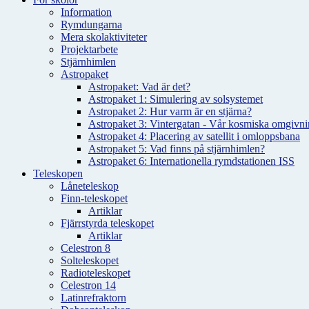
Information
Rymdungarna
Mera skolaktiviteter
Projektarbete
Stjärnhimlen
Astropaket
Astropaket: Vad är det?
Astropaket 1: Simulering av solsystemet
Astropaket 2: Hur varm är en stjärna?
Astropaket 3: Vintergatan - Vår kosmiska omgivnin
Astropaket 4: Placering av satellit i omloppsbana
Astropaket 5: Vad finns på stjärnhimlen?
Astropaket 6: Internationella rymdstationen ISS
Teleskopen
Låneteleskop
Finn-teleskopet
Artiklar
Fjärrstyrda teleskopet
Artiklar
Celestron 8
Solteleskopet
Radioteleskopet
Celestron 14
Latinrefraktorn