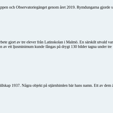
uppen och Observatoriegänget genom året 2019. Rymdungarna gjorde s
ete gjort av tre elever från Latin­skolan i Malmö. En särskilt utvald v
on av ett ljusminimum kunde fångas på drygt 130 bilder tagna under tre
llskap 1937. Några objekt på stjärnhimlen bär hans namn. Ett av dem