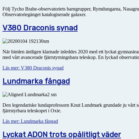
Följ Tycho Brahe-observatoriets barngrupper, Rymdungarna, Nasagr
Observatoriegänget katalogiserade galaxer.
V380 Draconis synad
När himlen äntligen klarnade inleddes 2020 med ett lyckat gymnasiearb
med vårt avancerade fjärrstyrningsbara teleskop. En lyckad observati
Läs mer: V380 Draconis synad
Lundmarka fångad
Den legendariske lundaprofessorn Knut Lundmark grundade ju vårt sä
fjärrstyrbara teleskopet i Oxie.
Läs mer: Lundmarka fångad
Lyckat ADON trots opålitligt väder