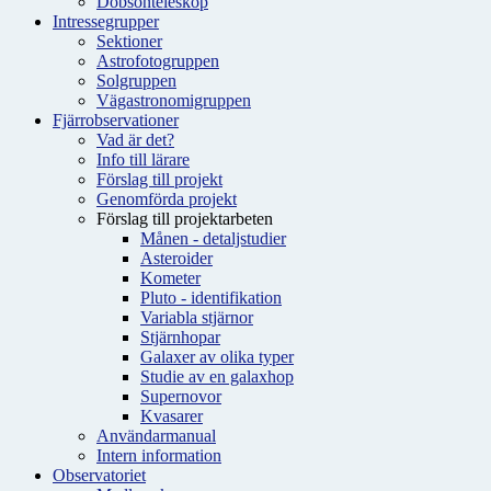
Dobsonteleskop
Intressegrupper
Sektioner
Astrofotogruppen
Solgruppen
Vägastronomigruppen
Fjärrobservationer
Vad är det?
Info till lärare
Förslag till projekt
Genomförda projekt
Förslag till projektarbeten
Månen - detaljstudier
Asteroider
Kometer
Pluto - identifikation
Variabla stjärnor
Stjärnhopar
Galaxer av olika typer
Studie av en galaxhop
Supernovor
Kvasarer
Användarmanual
Intern information
Observatoriet