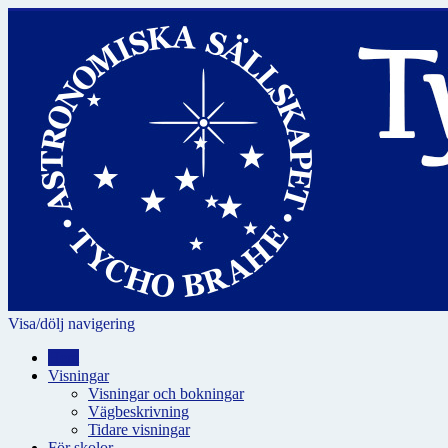
Visa/dölj navigering
Hem
Visningar
Visningar och bokningar
Vägbeskrivning
Tidare visningar
För skolor