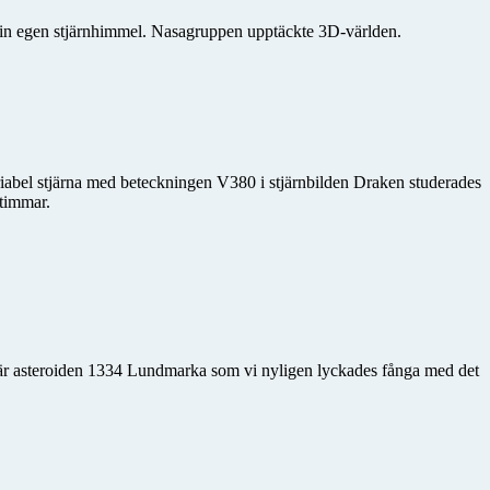
in egen stjärnhimmel. Nasagruppen upptäckte 3D-världen.
ariabel stjärna med beteckningen V380 i stjärnbilden Draken studerades
 timmar.
 är asteroiden 1334 Lundmarka som vi nyligen lyckades fånga med det