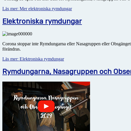
Läs mer: Mer elektroniska rymdungar
Elektroniska rymdungar
Corona stoppar inte Rymdungarna eller Nasagruppen eller Obsgänget. Vi
förändras.
Läs mer: Elektroniska rymdungar
Rymdungarna, Nasagruppen och Observ