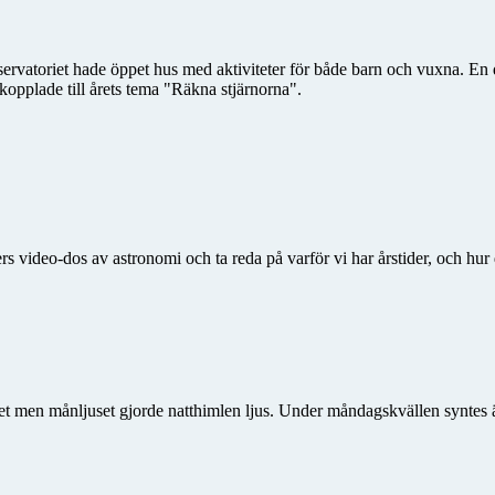
vatoriet hade öppet hus med aktiviteter för både barn och vuxna. En del 
kopplade till årets tema "Räkna stjärnorna".
s video-dos av astronomi och ta reda på varför vi har årstider, och h
t men månljuset gjorde natthimlen ljus. Under måndagskvällen syntes 