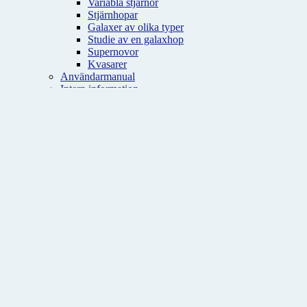
Variabla stjärnor
Stjärnhopar
Galaxer av olika typer
Studie av en galaxhop
Supernovor
Kvasarer
Användarmanual
Intern information
Observatoriet
Medlemskap
Vad innebär det?
Certifikat
Ansök om medlemskap
Bibliotek
Diverse
Pulsariet
Utbyggnaden
TBO 40 år
Malmöastronomins historia
Sällskapets hemsida
Kontakt
Video: Barngrupperna under 2020