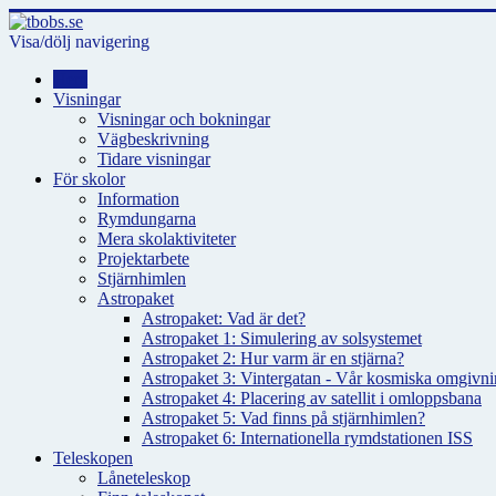
Visa/dölj navigering
Hem
Visningar
Visningar och bokningar
Vägbeskrivning
Tidare visningar
För skolor
Information
Rymdungarna
Mera skolaktiviteter
Projektarbete
Stjärnhimlen
Astropaket
Astropaket: Vad är det?
Astropaket 1: Simulering av solsystemet
Astropaket 2: Hur varm är en stjärna?
Astropaket 3: Vintergatan - Vår kosmiska omgivnin
Astropaket 4: Placering av satellit i omloppsbana
Astropaket 5: Vad finns på stjärnhimlen?
Astropaket 6: Internationella rymdstationen ISS
Teleskopen
Låneteleskop