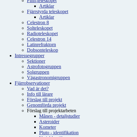
Finn-teleskopet
Artiklar
Fjärrstyrda teleskopet
Artiklar
Celestron 8
Solteleskopet
Radioteleskopet
Celestron 14
Latinrefraktorn
Dobsonteleskop
Intressegrupper
Sektioner
Astrofotogruppen
Solgruppen
Vägastronomigruppen
Fjärrobservationer
Vad är det?
Info till lärare
Förslag till projekt
Genomförda projekt
Förslag till projektarbeten
Månen - detaljstudier
Asteroider
Kometer
Pluto - identifikation