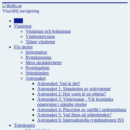
Visa/dölj navigering
Hem
Visningar
Visningar och bokningar
Vägbeskrivning
Tidare visningar
För skolor
Information
Rymdungarna
Mera skolaktiviteter
Projektarbete
Stjärnhimlen
Astropaket
Astropaket: Vad är det?
Astropaket 1: Simulering av solsystemet
Astropaket 2: Hur varm är en stjärna?
Astropaket 3: Vintergatan - Vår kosmiska
omgivning i ständig rörelse
Astropaket 4: Placering av satellit i omloppsbana
Astropaket 5: Vad finns på stjärnhimlen?
Astropaket 6: Internationella rymdstationen ISS
Teleskopen