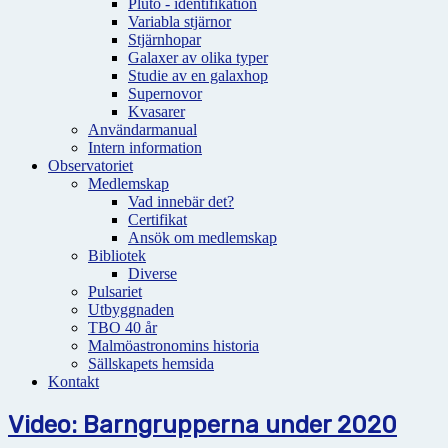
Pluto - identifikation
Variabla stjärnor
Stjärnhopar
Galaxer av olika typer
Studie av en galaxhop
Supernovor
Kvasarer
Användarmanual
Intern information
Observatoriet
Medlemskap
Vad innebär det?
Certifikat
Ansök om medlemskap
Bibliotek
Diverse
Pulsariet
Utbyggnaden
TBO 40 år
Malmöastronomins historia
Sällskapets hemsida
Kontakt
Video: Barngrupperna under 2020