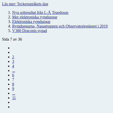
Läs mer: Teckenspråkets dag
Nya solresultat från L-Å Truedsson
Mer elektroniska rymdungar
Elektroniska rymdungar
Rymdungarna, Nasagruppen och Observatoriegänget i 2019
V380 Draconis synad
Sida 7 av 36
2
3
4
...
6
7
8
9
...
11