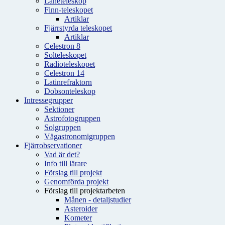
Låneteleskop
Finn-teleskopet
Artiklar
Fjärrstyrda teleskopet
Artiklar
Celestron 8
Solteleskopet
Radioteleskopet
Celestron 14
Latinrefraktorn
Dobsonteleskop
Intressegrupper
Sektioner
Astrofotogruppen
Solgruppen
Vägastronomigruppen
Fjärrobservationer
Vad är det?
Info till lärare
Förslag till projekt
Genomförda projekt
Förslag till projektarbeten
Månen - detaljstudier
Asteroider
Kometer