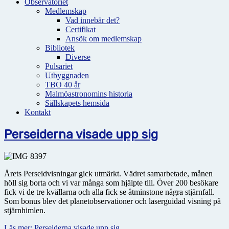
Observatoriet
Medlemskap
Vad innebär det?
Certifikat
Ansök om medlemskap
Bibliotek
Diverse
Pulsariet
Utbyggnaden
TBO 40 år
Malmöastronomins historia
Sällskapets hemsida
Kontakt
Perseiderna visade upp sig
Årets Perseidvisningar gick utmärkt. Vädret samarbetade, månen
höll sig borta och vi var många som hjälpte till. Över 200 besökare
fick vi de tre kvällarna och alla fick se åtminstone några stjärnfall.
Som bonus blev det planetobservationer och laserguidad visning på
stjärnhimlen.
Läs mer: Perseiderna visade upp sig