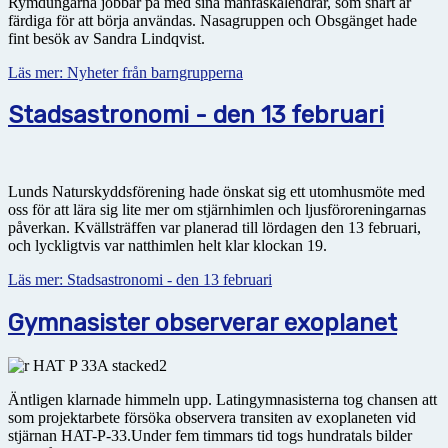
Rymdungarna jobbar på med sina månfaskalendrar, som snart är
färdiga för att börja användas. Nasagruppen och Obsgänget hade
fint besök av Sandra Lindqvist.
Läs mer: Nyheter från barngrupperna
Stadsastronomi - den 13 februari
Lunds Naturskyddsförening hade önskat sig ett utomhusmöte med
oss för att lära sig lite mer om stjärnhimlen och ljusföroreningarnas
påverkan. Kvällsträffen var planerad till lördagen den 13 februari,
och lyckligtvis var natthimlen helt klar klockan 19.
Läs mer: Stadsastronomi - den 13 februari
Gymnasister observerar exoplanet
Äntligen klarnade himmeln upp. Latingymnasisterna tog chansen att
som projektarbete försöka observera transiten av exoplaneten vid
stjärnan HAT-P-33.Under fem timmars tid togs hundratals bilder