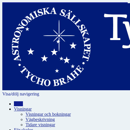
Visa/dölj navigering
Hem
Visningar
Visningar och bokningar
Vägbeskrivning
Tidare visningar
För skolor