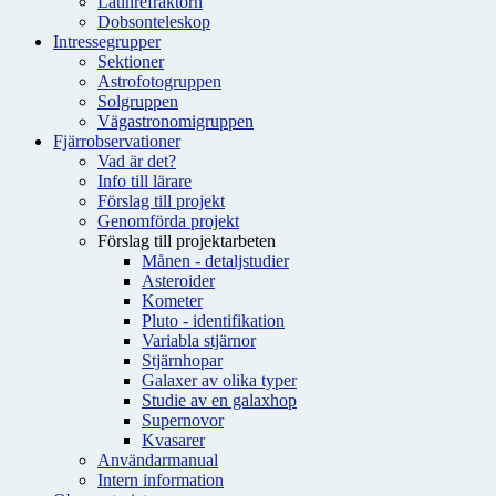
Latinrefraktorn
Dobsonteleskop
Intressegrupper
Sektioner
Astrofotogruppen
Solgruppen
Vägastronomigruppen
Fjärrobservationer
Vad är det?
Info till lärare
Förslag till projekt
Genomförda projekt
Förslag till projektarbeten
Månen - detaljstudier
Asteroider
Kometer
Pluto - identifikation
Variabla stjärnor
Stjärnhopar
Galaxer av olika typer
Studie av en galaxhop
Supernovor
Kvasarer
Användarmanual
Intern information