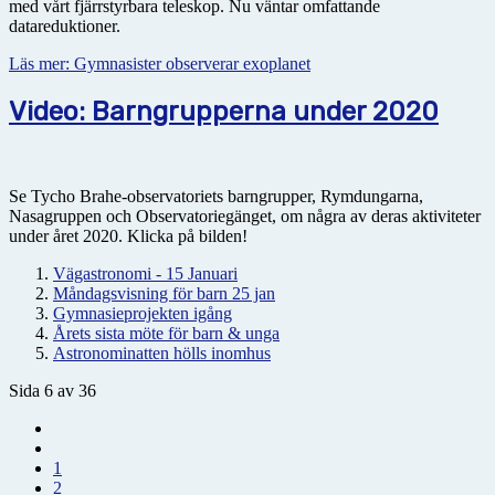
med vårt fjärrstyrbara teleskop. Nu väntar omfattande
datareduktioner.
Läs mer: Gymnasister observerar exoplanet
Video: Barngrupperna under 2020
Se Tycho Brahe-observatoriets barngrupper, Rymdungarna,
Nasagruppen och Observatoriegänget, om några av deras aktiviteter
under året 2020. Klicka på bilden!
Vägastronomi - 15 Januari
Måndagsvisning för barn 25 jan
Gymnasieprojekten igång
Årets sista möte för barn & unga
Astronominatten hölls inomhus
Sida 6 av 36
1
2