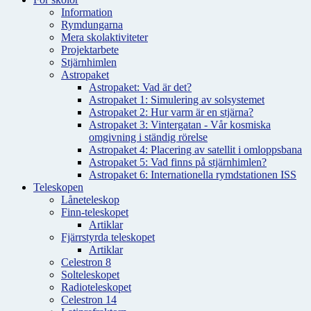
Information
Rymdungarna
Mera skolaktiviteter
Projektarbete
Stjärnhimlen
Astropaket
Astropaket: Vad är det?
Astropaket 1: Simulering av solsystemet
Astropaket 2: Hur varm är en stjärna?
Astropaket 3: Vintergatan - Vår kosmiska
omgivning i ständig rörelse
Astropaket 4: Placering av satellit i omloppsbana
Astropaket 5: Vad finns på stjärnhimlen?
Astropaket 6: Internationella rymdstationen ISS
Teleskopen
Låneteleskop
Finn-teleskopet
Artiklar
Fjärrstyrda teleskopet
Artiklar
Celestron 8
Solteleskopet
Radioteleskopet
Celestron 14