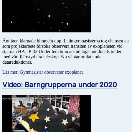
Äntligen klarnade himmeln upp. Latingymnasisterna tog chansen att
som projektarbete försöka observera transiten av exoplaneten vid
stjärnan HAT-P-33.Under fem timmars tid togs hundratals bilder
med vårt fjärrstyrbara teleskop. Nu väntar omfattande
datareduktioner.
Läs mer: Gymnasister observerar exoplanet
Video: Barngrupperna under 2020