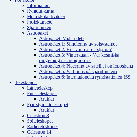
Information
Rymdungarna
Mera skolaktiviteter
Projektarbete
Stjärnhimlen
Astropaket
Astropaket: Vad är det?
Astropaket 1: Simulering av solsystemet
Astropaket 2: Hur varm är en stjärna?
Astropaket 3: Vintergatan - Vår kosmiska
omgivning i ständig rörelse
Astropaket 4: Placering av satellit i omloppsbana
Astropaket 5: Vad finns på stjärnhimlen?
Astropaket 6: Internationella rymdstationen ISS
Teleskopen
Låneteleskop
Finn-teleskopet
Artiklar
Fjärrstyrda teleskopet
Artiklar
Celestron 8
Solteleskopet
Radioteleskopet
Celestron 14