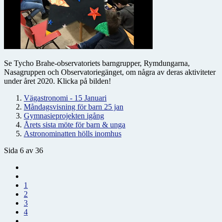
Se Tycho Brahe-observatoriets barngrupper, Rymdungarna,
Nasagruppen och Observatoriegänget, om några av deras aktiviteter
under året 2020. Klicka på bilden!
Vägastronomi - 15 Januari
Måndagsvisning för barn 25 jan
Gymnasieprojekten igång
Årets sista möte för barn & unga
Astronominatten hölls inomhus
Sida 6 av 36
1
2
3
4
...