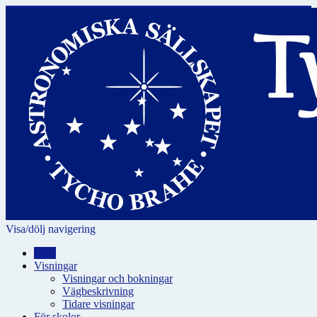
Visa/dölj navigering
Hem
Visningar
Visningar och bokningar
Vägbeskrivning
Tidare visningar
För skolor