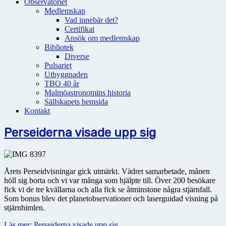
Observatoriet
Medlemskap
Vad innebär det?
Certifikat
Ansök om medlemskap
Bibliotek
Diverse
Pulsariet
Utbyggnaden
TBO 40 år
Malmöastronomins historia
Sällskapets hemsida
Kontakt
Perseiderna visade upp sig
Årets Perseidvisningar gick utmärkt. Vädret samarbetade, månen
höll sig borta och vi var många som hjälpte till. Över 200 besökare
fick vi de tre kvällarna och alla fick se åtminstone några stjärnfall.
Som bonus blev det planetobservationer och laserguidad visning på
stjärnhimlen.
Läs mer: Perseiderna visade upp sig