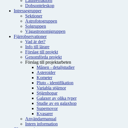
Latinrefraktorn
Dobsonteleskop
Intressegrupper
Sektioner
Astrofotogruppen
Solgruppen
Vägastronomigruppen
Fjärrobservationer
Vad är det?
Info till lärare
Förslag till projekt
Genomförda projekt
Förslag till projektarbeten
Månen - detaljstudier
Asteroider
Kometer
Pluto - identifikation
Variabla stjärnor
Stjärnhopar
Galaxer av olika typer
Studie av en galaxhop
Supernovor
Kvasarer
Användarmanual
Intern information