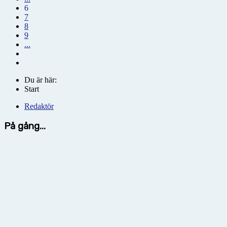
6
7
8
9
...
Du är här:
Start
Redaktör
På gång...