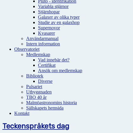
Pluto - identifikation
Variabla stjärnor
Stjärnhopar
Galaxer av olika typer
Studie av en galaxhop
Supernovor
Kvasarer
Användarmanual
Intern information
Observatoriet
Medlemskap
Vad innebär det?
Certifikat
Ansök om medlemskap
Bibliotek
Diverse
Pulsariet
Utbyggnaden
TBO 40 år
Malmöastronomins historia
Sällskapets hemsida
Kontakt
Teckenspråkets dag