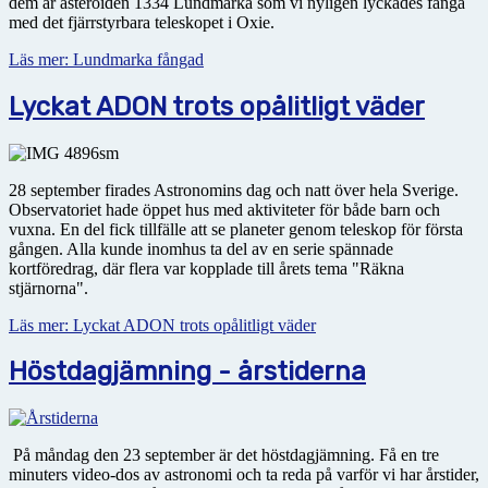
dem är asteroiden 1334 Lundmarka som vi nyligen lyckades fånga
med det fjärrstyrbara teleskopet i Oxie.
Läs mer: Lundmarka fångad
Lyckat ADON trots opålitligt väder
28 september firades Astronomins dag och natt över hela Sverige.
Observatoriet hade öppet hus med aktiviteter för både barn och
vuxna. En del fick tillfälle att se planeter genom teleskop för första
gången. Alla kunde inomhus ta del av en serie spännade
kortföredrag, där flera var kopplade till årets tema "Räkna
stjärnorna".
Läs mer: Lyckat ADON trots opålitligt väder
Höstdagjämning - årstiderna
På måndag den 23 september är det höstdagjämning. Få en tre
minuters video-dos av astronomi och ta reda på varför vi har årstider,