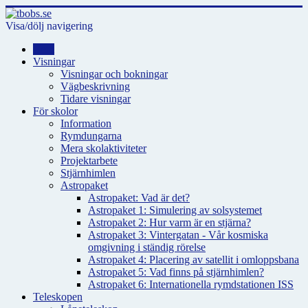
Visa/dölj navigering
Hem
Visningar
Visningar och bokningar
Vägbeskrivning
Tidare visningar
För skolor
Information
Rymdungarna
Mera skolaktiviteter
Projektarbete
Stjärnhimlen
Astropaket
Astropaket: Vad är det?
Astropaket 1: Simulering av solsystemet
Astropaket 2: Hur varm är en stjärna?
Astropaket 3: Vintergatan - Vår kosmiska
omgivning i ständig rörelse
Astropaket 4: Placering av satellit i omloppsbana
Astropaket 5: Vad finns på stjärnhimlen?
Astropaket 6: Internationella rymdstationen ISS
Teleskopen