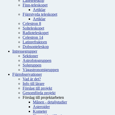
Låneteleskop
Finn-teleskopet
Artiklar
Fjärrstyrda teleskopet
Artiklar
Celestron 8
Solteleskopet
Radioteleskopet
Celestron 14
Latinrefraktorn
Dobsonteleskop
Intressegrupper
Sektioner
Astrofotogruppen
Solgruppen
Vägastronomigruppen
Fjärrobservationer
Vad är det?
Info till lärare
Förslag till projekt
Genomförda projekt
Förslag till projektarbeten
Månen - detaljstudier
Asteroider
Kometer