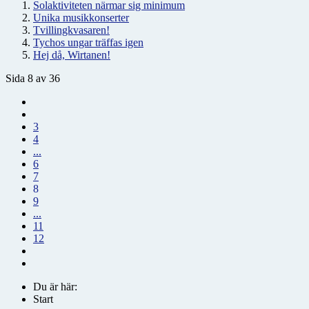
Solaktiviteten närmar sig minimum
Unika musikkonserter
Tvillingkvasaren!
Tychos ungar träffas igen
Hej då, Wirtanen!
Sida 8 av 36
3
4
...
6
7
8
9
...
11
12
Du är här:
Start