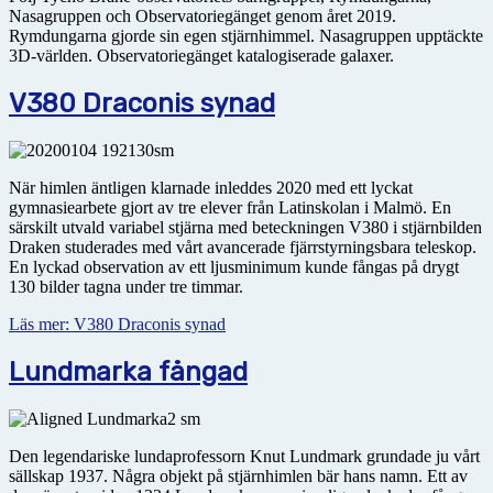
Nasagruppen och Observatoriegänget genom året 2019.
Rymdungarna gjorde sin egen stjärnhimmel. Nasagruppen upptäckte
3D-världen. Observatoriegänget katalogiserade galaxer.
V380 Draconis synad
När himlen äntligen klarnade inleddes 2020 med ett lyckat
gymnasiearbete gjort av tre elever från Latin­skolan i Malmö. En
särskilt utvald variabel stjärna med beteckningen V380 i stjärnbilden
Draken studerades med vårt avancerade fjärrstyrningsbara teleskop.
En lyckad observation av ett ljusminimum kunde fångas på drygt
130 bilder tagna under tre timmar.
Läs mer: V380 Draconis synad
Lundmarka fångad
Den legendariske lundaprofessorn Knut Lundmark grundade ju vårt
sällskap 1937. Några objekt på stjärnhimlen bär hans namn. Ett av