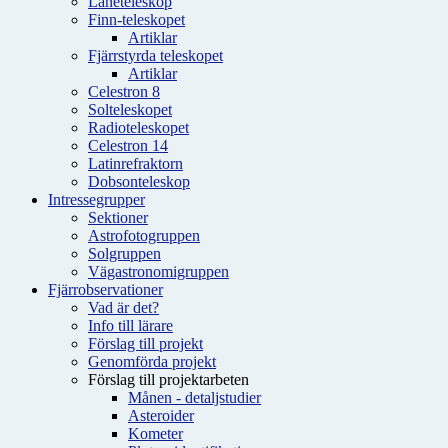
Låneteleskop
Finn-teleskopet
Artiklar
Fjärrstyrda teleskopet
Artiklar
Celestron 8
Solteleskopet
Radioteleskopet
Celestron 14
Latinrefraktorn
Dobsonteleskop
Intressegrupper
Sektioner
Astrofotogruppen
Solgruppen
Vägastronomigruppen
Fjärrobservationer
Vad är det?
Info till lärare
Förslag till projekt
Genomförda projekt
Förslag till projektarbeten
Månen - detaljstudier
Asteroider
Kometer