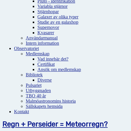
Pluto - identifikation
Variabla stjärnor
Stjärnhopar
Galaxer av olika typer
Studie av en galaxhop
Supernovor
Kvasarer
Användarmanual
Intern information
Observatoriet
Medlemskap
Vad innebär det?
Certifikat
Ansök om medlemskap
Bibliotek
Diverse
Pulsariet
Utbyggnaden
TBO 40 år
Malmöastronomins historia
Sällskapets hemsida
Kontakt
Regn + Perseider = Meteorregn?