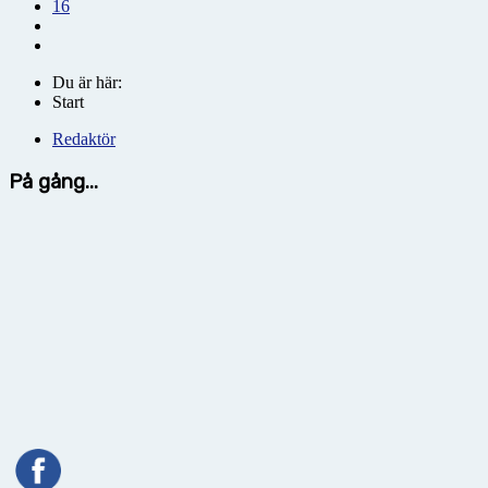
16
Du är här:
Start
Redaktör
På gång...