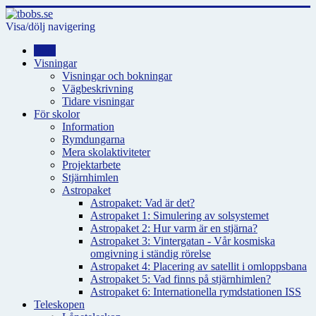
Visa/dölj navigering
Hem
Visningar
Visningar och bokningar
Vägbeskrivning
Tidare visningar
För skolor
Information
Rymdungarna
Mera skolaktiviteter
Projektarbete
Stjärnhimlen
Astropaket
Astropaket: Vad är det?
Astropaket 1: Simulering av solsystemet
Astropaket 2: Hur varm är en stjärna?
Astropaket 3: Vintergatan - Vår kosmiska
omgivning i ständig rörelse
Astropaket 4: Placering av satellit i omloppsbana
Astropaket 5: Vad finns på stjärnhimlen?
Astropaket 6: Internationella rymdstationen ISS
Teleskopen