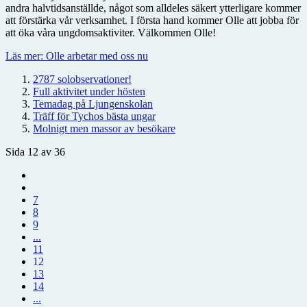
andra halvtidsanställde, något som alldeles säkert ytterligare kommer
att förstärka vår verksamhet. I första hand kommer Olle att jobba för
att öka våra ungdomsaktiviter. Välkommen Olle!
Läs mer: Olle arbetar med oss nu
2787 solobservationer!
Full aktivitet under hösten
Temadag på Ljungenskolan
Träff för Tychos bästa ungar
Molnigt men massor av besökare
Sida 12 av 36
7
8
9
...
11
12
13
14
...