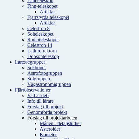
Låneteleskop
Finn-teleskopet
Artiklar
Fjärrstyrda teleskopet
Artiklar
Celestron 8
Solteleskopet
Radioteleskopet
Celestron 14
Latinrefraktorn
Dobsonteleskop
Intressegrupper
Sektioner
Astrofotogruppen
Solgruppen
Vägastronomigruppen
Fjärrobservationer
Vad är det?
Info till lärare
Förslag till projekt
Genomförda projekt
Förslag till projektarbeten
Månen - detaljstudier
Asteroider
Kometer