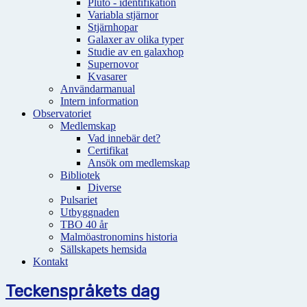
Pluto - identifikation
Variabla stjärnor
Stjärnhopar
Galaxer av olika typer
Studie av en galaxhop
Supernovor
Kvasarer
Användarmanual
Intern information
Observatoriet
Medlemskap
Vad innebär det?
Certifikat
Ansök om medlemskap
Bibliotek
Diverse
Pulsariet
Utbyggnaden
TBO 40 år
Malmöastronomins historia
Sällskapets hemsida
Kontakt
Teckenspråkets dag