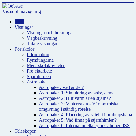
Visa/dölj navigering
Hem
Visningar
Visningar och bokningar
Vägbeskrivning
Tidare visningar
För skolor
Information
Rymdungarna
Mera skolaktiviteter
Projektarbete
Stjärnhimlen
Astropaket
Astropaket: Vad är det?
Astropaket 1: Simulering av solsystemet
Astropaket 2: Hur varm är en stjärna?
Astropaket 3: Vintergatan - Vår kosmiska
omgivning i ständig rörelse
Astropaket 4: Placering av satellit i omloppsbana
Astropaket 5: Vad finns på stjärnhimlen?
Astropaket 6: Internationella rymdstationen ISS
Teleskopen