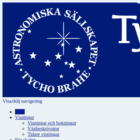
Visa/dölj navigering
Hem
Visningar
Visningar och bokningar
Vägbeskrivning
Tidare visningar
För skolor