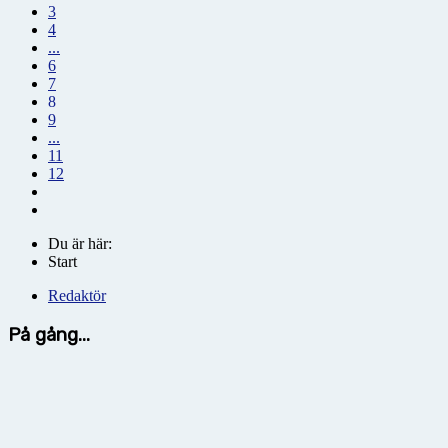
3
4
...
6
7
8
9
...
11
12
Du är här:
Start
Redaktör
På gång...