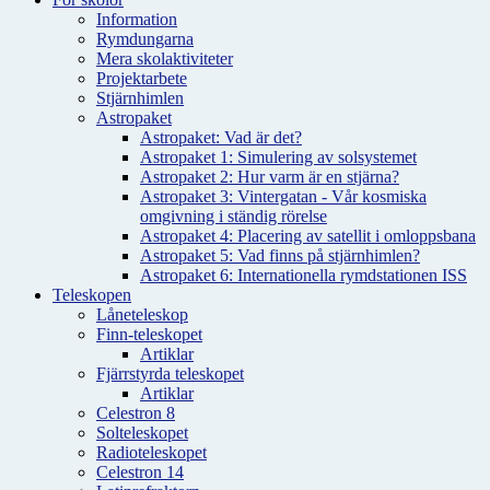
Information
Rymdungarna
Mera skolaktiviteter
Projektarbete
Stjärnhimlen
Astropaket
Astropaket: Vad är det?
Astropaket 1: Simulering av solsystemet
Astropaket 2: Hur varm är en stjärna?
Astropaket 3: Vintergatan - Vår kosmiska
omgivning i ständig rörelse
Astropaket 4: Placering av satellit i omloppsbana
Astropaket 5: Vad finns på stjärnhimlen?
Astropaket 6: Internationella rymdstationen ISS
Teleskopen
Låneteleskop
Finn-teleskopet
Artiklar
Fjärrstyrda teleskopet
Artiklar
Celestron 8
Solteleskopet
Radioteleskopet
Celestron 14