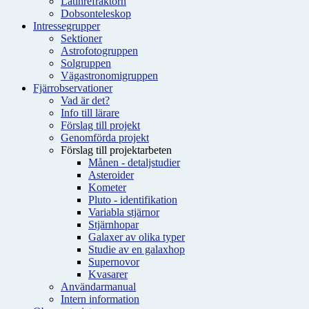
Latinrefraktorn
Dobsonteleskop
Intressegrupper
Sektioner
Astrofotogruppen
Solgruppen
Vägastronomigruppen
Fjärrobservationer
Vad är det?
Info till lärare
Förslag till projekt
Genomförda projekt
Förslag till projektarbeten
Månen - detaljstudier
Asteroider
Kometer
Pluto - identifikation
Variabla stjärnor
Stjärnhopar
Galaxer av olika typer
Studie av en galaxhop
Supernovor
Kvasarer
Användarmanual
Intern information