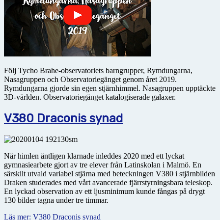
Följ Tycho Brahe-observatoriets barngrupper, Rymdungarna,
Nasagruppen och Observatoriegänget genom året 2019.
Rymdungarna gjorde sin egen stjärnhimmel. Nasagruppen upptäckte
3D-världen. Observatoriegänget katalogiserade galaxer.
V380 Draconis synad
När himlen äntligen klarnade inleddes 2020 med ett lyckat
gymnasiearbete gjort av tre elever från Latin­skolan i Malmö. En
särskilt utvald variabel stjärna med beteckningen V380 i stjärnbilden
Draken studerades med vårt avancerade fjärrstyrningsbara teleskop.
En lyckad observation av ett ljusminimum kunde fångas på drygt
130 bilder tagna under tre timmar.
Läs mer: V380 Draconis synad