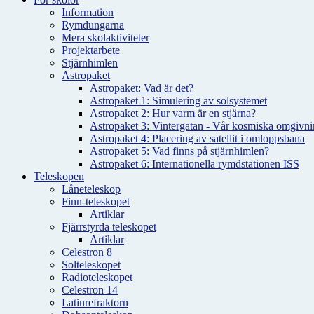
Information
Rymdungarna
Mera skolaktiviteter
Projektarbete
Stjärnhimlen
Astropaket
Astropaket: Vad är det?
Astropaket 1: Simulering av solsystemet
Astropaket 2: Hur varm är en stjärna?
Astropaket 3: Vintergatan - Vår kosmiska omgivnin
Astropaket 4: Placering av satellit i omloppsbana
Astropaket 5: Vad finns på stjärnhimlen?
Astropaket 6: Internationella rymdstationen ISS
Teleskopen
Låneteleskop
Finn-teleskopet
Artiklar
Fjärrstyrda teleskopet
Artiklar
Celestron 8
Solteleskopet
Radioteleskopet
Celestron 14
Latinrefraktorn