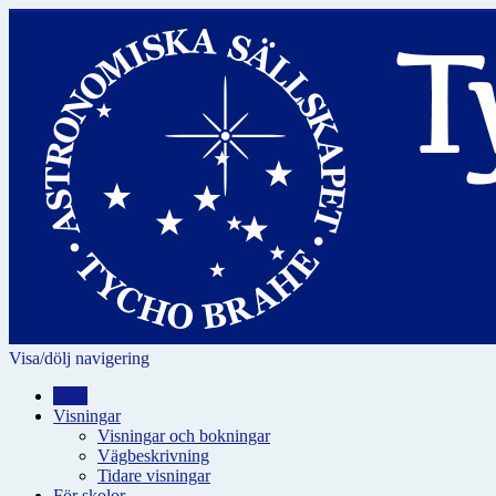
Visa/dölj navigering
Hem
Visningar
Visningar och bokningar
Vägbeskrivning
Tidare visningar
För skolor