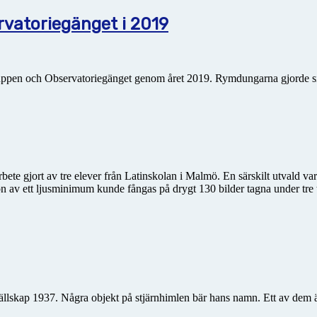
atoriegänget i 2019
uppen och Observatoriegänget genom året 2019. Rymdungarna gjorde s
ete gjort av tre elever från Latin­skolan i Malmö. En särskilt utvald v
on av ett ljusminimum kunde fångas på drygt 130 bilder tagna under tre
llskap 1937. Några objekt på stjärnhimlen bär hans namn. Ett av dem