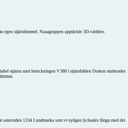
in egen stjärnhimmel. Nasagruppen upptäckte 3D-världen.
ariabel stjärna med beteckningen V380 i stjärnbilden Draken studerades
 timmar.
 är asteroiden 1334 Lundmarka som vi nyligen lyckades fånga med det