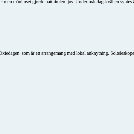
t men månljuset gjorde natthimlen ljus. Under måndagskvällen syntes 
edagen, som är ett arrangemang med lokal anknytning. Solteleskopet var