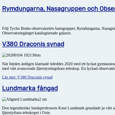
Rymdungarna, Nasagruppen och Observ
Följ Tycho Brahe-observatoriets barngrupper, Rymdungarna, Nasagr
Observatoriegänget katalogiserade galaxer.
V380 Draconis synad
När himlen äntligen klarnade inleddes 2020 med ett lyckat gymnasiearb
med vårt avancerade fjärrstyrningsbara teleskop. En lyckad observati
Läs mer: V380 Draconis synad
Lundmarka fångad
Den legendariske lundaprofessorn Knut Lundmark grundade ju vårt sä
fjärrstyrbara teleskopet i Oxie.