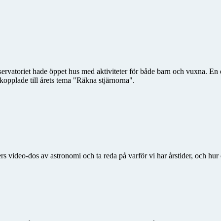
vatoriet hade öppet hus med aktiviteter för både barn och vuxna. En del 
kopplade till årets tema "Räkna stjärnorna".
s video-dos av astronomi och ta reda på varför vi har årstider, och h