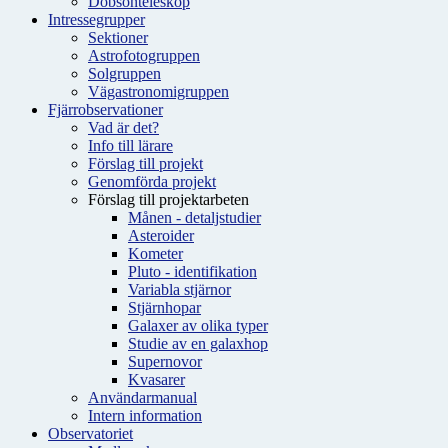
Dobsonteleskop
Intressegrupper
Sektioner
Astrofotogruppen
Solgruppen
Vägastronomigruppen
Fjärrobservationer
Vad är det?
Info till lärare
Förslag till projekt
Genomförda projekt
Förslag till projektarbeten
Månen - detaljstudier
Asteroider
Kometer
Pluto - identifikation
Variabla stjärnor
Stjärnhopar
Galaxer av olika typer
Studie av en galaxhop
Supernovor
Kvasarer
Användarmanual
Intern information
Observatoriet