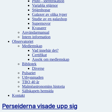
Pluto - identifikation
Variabla stjärnor
Stjärnhopar
Galaxer av olika typer
Studie av en galaxhop
Supernovor
Kvasarer
Användarmanual
Intern information
Observatoriet
Medlemskap
Vad innebär det?
Certifikat
Ansök om medlemskap
Bibliotek
Diverse
Pulsariet
Utbyggnaden
TBO 40 år
Malmöastronomins historia
Sällskapets hemsida
Kontakt
Perseiderna visade upp sig