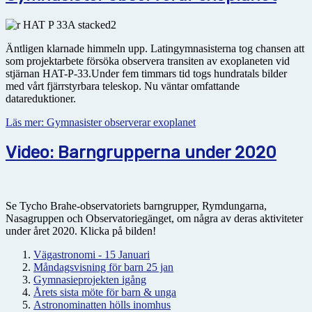
Äntligen klarnade himmeln upp. Latingymnasisterna tog chansen att
som projektarbete försöka observera transiten av exoplaneten vid
stjärnan HAT-P-33.Under fem timmars tid togs hundratals bilder
med vårt fjärrstyrbara teleskop. Nu väntar omfattande
datareduktioner.
Läs mer: Gymnasister observerar exoplanet
Video: Barngrupperna under 2020
Se Tycho Brahe-observatoriets barngrupper, Rymdungarna,
Nasagruppen och Observatoriegänget, om några av deras aktiviteter
under året 2020. Klicka på bilden!
Vägastronomi - 15 Januari
Måndagsvisning för barn 25 jan
Gymnasieprojekten igång
Årets sista möte för barn & unga
Astronominatten hölls inomhus