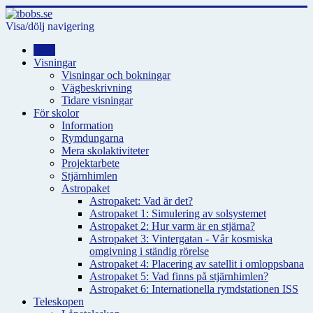
Visa/dölj navigering
Hem
Visningar
Visningar och bokningar
Vägbeskrivning
Tidare visningar
För skolor
Information
Rymdungarna
Mera skolaktiviteter
Projektarbete
Stjärnhimlen
Astropaket
Astropaket: Vad är det?
Astropaket 1: Simulering av solsystemet
Astropaket 2: Hur varm är en stjärna?
Astropaket 3: Vintergatan - Vår kosmiska
omgivning i ständig rörelse
Astropaket 4: Placering av satellit i omloppsbana
Astropaket 5: Vad finns på stjärnhimlen?
Astropaket 6: Internationella rymdstationen ISS
Teleskopen