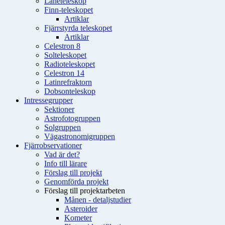
Låneteleskop
Finn-teleskopet
Artiklar
Fjärrstyrda teleskopet
Artiklar
Celestron 8
Solteleskopet
Radioteleskopet
Celestron 14
Latinrefraktorn
Dobsonteleskop
Intressegrupper
Sektioner
Astrofotogruppen
Solgruppen
Vägastronomigruppen
Fjärrobservationer
Vad är det?
Info till lärare
Förslag till projekt
Genomförda projekt
Förslag till projektarbeten
Månen - detaljstudier
Asteroider
Kometer