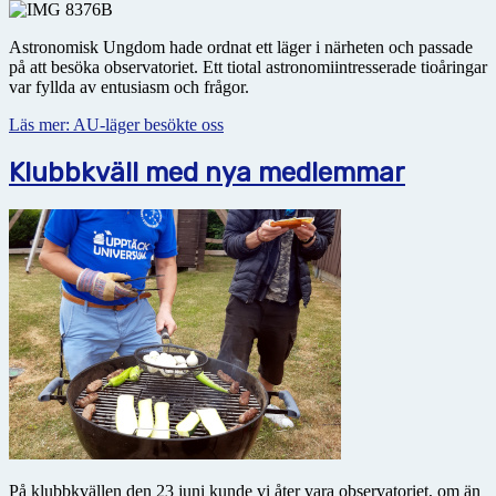
Astronomisk Ungdom hade ordnat ett läger i närheten och passade
på att besöka observatoriet. Ett tiotal astronomiintresserade tioåringar
var fyllda av entusiasm och frågor.
Läs mer: AU-läger besökte oss
Klubbkväll med nya medlemmar
På klubbkvällen den 23 juni kunde vi åter vara observatoriet, om än