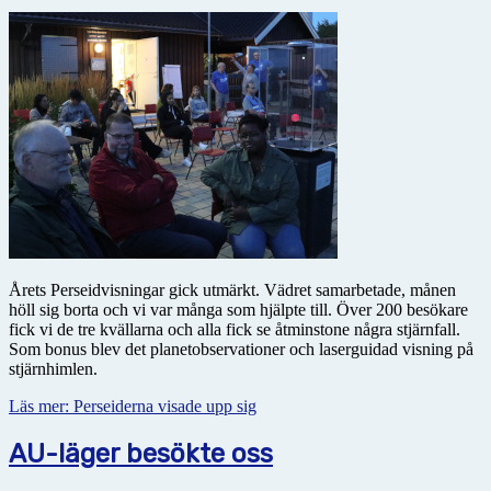
Årets Perseidvisningar gick utmärkt. Vädret samarbetade, månen
höll sig borta och vi var många som hjälpte till. Över 200 besökare
fick vi de tre kvällarna och alla fick se åtminstone några stjärnfall.
Som bonus blev det planetobservationer och laserguidad visning på
stjärnhimlen.
Läs mer: Perseiderna visade upp sig
AU-läger besökte oss