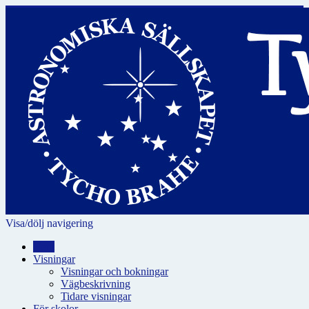
Visa/dölj navigering
Hem
Visningar
Visningar och bokningar
Vägbeskrivning
Tidare visningar
För skolor