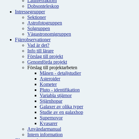
Latinrefraktorn
Dobsonteleskop
Intressegrupper
Sektioner
Astrofotogruppen
Solgruppen
Vägastronomigruppen
Fjärrobservationer
Vad är det?
Info till lärare
Förslag till projekt
Genomförda projekt
Förslag till projektarbeten
Månen - detaljstudier
Asteroider
Kometer
Pluto - identifikation
Variabla stjärnor
Stjärnhopar
Galaxer av olika typer
Studie av en galaxhop
Supernovor
Kvasarer
Användarmanual
Intern information