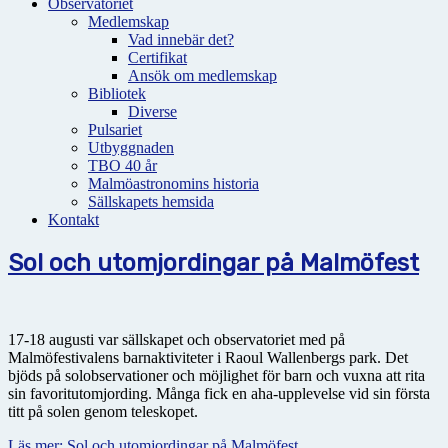
Observatoriet
Medlemskap
Vad innebär det?
Certifikat
Ansök om medlemskap
Bibliotek
Diverse
Pulsariet
Utbyggnaden
TBO 40 år
Malmöastronomins historia
Sällskapets hemsida
Kontakt
Sol och utomjordingar på Malmöfest
17-18 augusti var sällskapet och observatoriet med på
Malmöfestivalens barnaktiviteter i Raoul Wallenbergs park. Det
bjöds på solobservationer och möjlighet för barn och vuxna att rita
sin favoritutomjording. Många fick en aha-upplevelse vid sin första
titt på solen genom teleskopet.
Läs mer: Sol och utomjordingar på Malmöfest