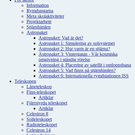
Information
Rymdungarna
Mera skolaktiviteter
Projektarbete
Stjärnhimlen
Astropaket
Astropaket: Vad är det?
Astropaket 1: Simulering av solsystemet
Astropaket 2: Hur varm är en stjärna?
Astropaket 3: Vintergatan - Vår kosmiska
omgivning i ständig rörelse
Astropaket 4: Placering av satellit i omloppsbana
Astropaket 5: Vad finns på stjärnhimlen?
Astropaket 6: Internationella rymdstationen ISS
Teleskopen
Låneteleskop
Finn-teleskopet
Artiklar
Fjärrstyrda teleskopet
Artiklar
Celestron 8
Solteleskopet
Radioteleskopet
Celestron 14