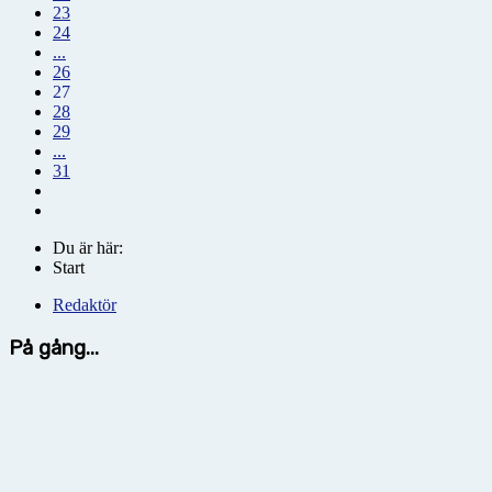
23
24
...
26
27
28
29
...
31
Du är här:
Start
Redaktör
På gång...