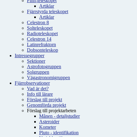
Finn-teleskopet
Artiklar
Fjärrstyrda teleskopet
Artiklar
Celestron 8
Solteleskopet
Radioteleskopet
Celestron 14
Latinrefraktorn
Dobsonteleskop
Intressegrupper
Sektioner
Astrofotogruppen
Solgruppen
Vägastronomigruppen
Fjärrobservationer
Vad är det?
Info till lärare
Förslag till projekt
Genomförda projekt
Förslag till projektarbeten
Månen - detaljstudier
Asteroider
Kometer
Pluto - identifikation