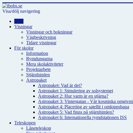
Visa/dölj navigering
Hem
Visningar
Visningar och bokningar
Vägbeskrivning
Tidare visningar
För skolor
Information
Rymdungarna
Mera skolaktiviteter
Projektarbete
Stjärnhimlen
Astropaket
Astropaket: Vad är det?
Astropaket 1: Simulering av solsystemet
Astropaket 2: Hur varm är en stjärna?
Astropaket 3: Vintergatan - Vår kosmiska omgivnin
Astropaket 4: Placering av satellit i omloppsbana
Astropaket 5: Vad finns på stjärnhimlen?
Astropaket 6: Internationella rymdstationen ISS
Teleskopen
Låneteleskop