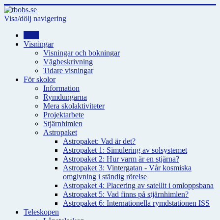
Visa/dölj navigering
Hem
Visningar
Visningar och bokningar
Vägbeskrivning
Tidare visningar
För skolor
Information
Rymdungarna
Mera skolaktiviteter
Projektarbete
Stjärnhimlen
Astropaket
Astropaket: Vad är det?
Astropaket 1: Simulering av solsystemet
Astropaket 2: Hur varm är en stjärna?
Astropaket 3: Vintergatan - Vår kosmiska
omgivning i ständig rörelse
Astropaket 4: Placering av satellit i omloppsbana
Astropaket 5: Vad finns på stjärnhimlen?
Astropaket 6: Internationella rymdstationen ISS
Teleskopen