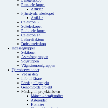
Låneteleskop
Finn-teleskopet
Artiklar
Fjärrstyrda teleskopet
Artiklar
Celestron 8
Solteleskopet
Radioteleskopet
Celestron 14
Latinrefraktorn
Dobsonteleskop
Intressegrupper
Sektioner
Astrofotogruppen
Solgruppen
Vägastronomigruppen
Fjärrobservationer
Vad är det?
Info till lärare
Förslag till projekt
Genomförda projekt
Förslag till projektarbeten
Månen - detaljstudier
Asteroider
Kometer