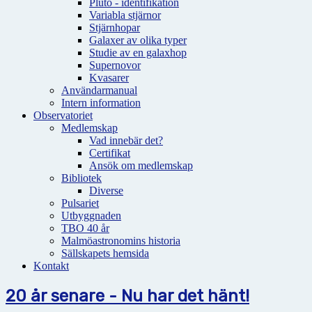
Pluto - identifikation
Variabla stjärnor
Stjärnhopar
Galaxer av olika typer
Studie av en galaxhop
Supernovor
Kvasarer
Användarmanual
Intern information
Observatoriet
Medlemskap
Vad innebär det?
Certifikat
Ansök om medlemskap
Bibliotek
Diverse
Pulsariet
Utbyggnaden
TBO 40 år
Malmöastronomins historia
Sällskapets hemsida
Kontakt
20 år senare - Nu har det hänt!