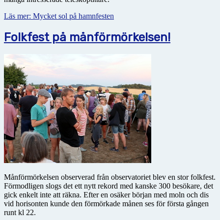
Läs mer: Mycket sol på hamnfesten
Folkfest på månförmörkelsen!
Månförmörkelsen observerad från observatoriet blev en stor folkfest.
Förmodligen slogs det ett nytt rekord med kanske 300 besökare, det
gick enkelt inte att räkna. Efter en osäker början med moln och dis
vid horisonten kunde den förmörkade månen ses för första gången
runt kl 22.