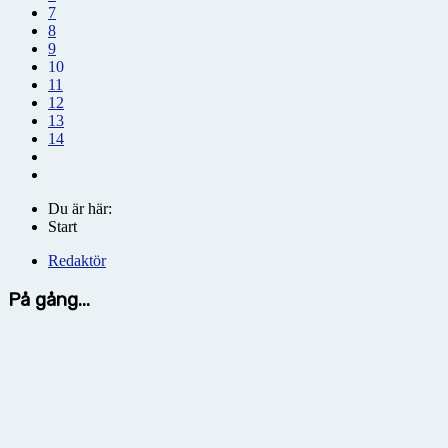
7
8
9
10
11
12
13
14
Du är här:
Start
Redaktör
På gång...