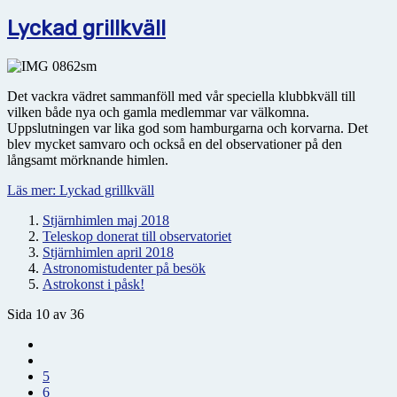
Lyckad grillkväll
Det vackra vädret sammanföll med vår speciella klubbkväll till
vilken både nya och gamla medlemmar var välkomna.
Uppslutningen var lika god som hamburgarna och korvarna. Det
blev mycket samvaro och också en del observationer på den
långsamt mörknande himlen.
Läs mer: Lyckad grillkväll
Stjärnhimlen maj 2018
Teleskop donerat till observatoriet
Stjärnhimlen april 2018
Astronomistudenter på besök
Astrokonst i påsk!
Sida 10 av 36
5
6