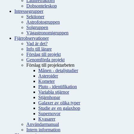
Latinrefraktorn
Dobsonteleskop
Intressegrupper
Sektioner
Astrofotogruppen
Solgruppen
Vägastronomigruppen
Fjärrobservationer
Vad är det?
Info till lärare
Förslag till projekt
Genomförda projekt
Förslag till projektarbeten
Månen - detaljstudier
Asteroider
Kometer
Pluto - identifikation
Variabla stjärnor
Stjärnhopar
Galaxer av olika typer
Studie av en galaxhop
Supernovor
Kvasarer
Användarmanual
Intern information