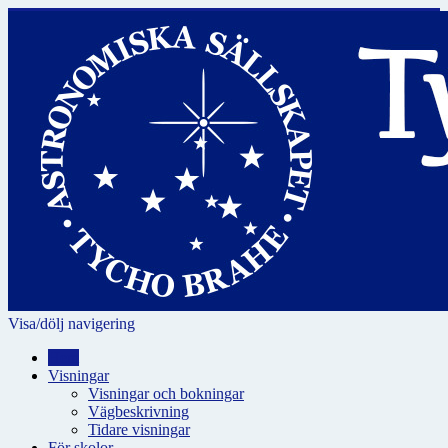
Visa/dölj navigering
Hem
Visningar
Visningar och bokningar
Vägbeskrivning
Tidare visningar
För skolor