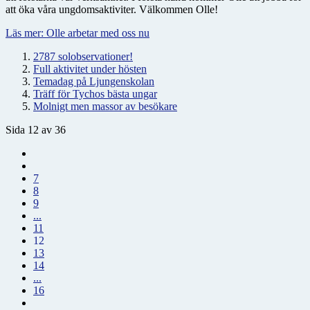
att öka våra ungdomsaktiviter. Välkommen Olle!
Läs mer: Olle arbetar med oss nu
2787 solobservationer!
Full aktivitet under hösten
Temadag på Ljungenskolan
Träff för Tychos bästa ungar
Molnigt men massor av besökare
Sida 12 av 36
7
8
9
...
11
12
13
14
...
16