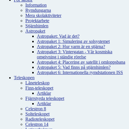
Information
Rymdungarna
Mera skolaktiviteter
Projektarbete
Stjärnhimlen
Astropaket
Astropaket: Vad är det?
Astropaket 1: Simulering av solsystemet
Astropaket 2: Hur varm är en stjärna?
Astropaket 3: Vintergatan - Vår kosmiska
omgivning i ständig rörelse
Astropaket 4: Placering av satellit i omloppsbana
Astropaket 5: Vad finns på stjärnhimlen?
Astropaket 6: Internationella rymdstationen ISS
Teleskopen
Låneteleskop
Finn-teleskopet
Artiklar
Fjärrstyrda teleskopet
Artiklar
Celestron 8
Solteleskopet
Radioteleskopet
Celestron 14