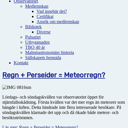
Observatoriet
Medlemskap
Vad innebär det?
Certifikat
Ansök om medlemskap
Bibliotek
Diverse
Pulsariet
Utbyggnaden
TBO 40 år
Malmöastronomins historia
Sällskapets hemsida
Kontakt
Regn + Perseider = Meteorregn?
Lördags- och söndagskvällen var observatoriet öppet för
stjärnfallsskådning. Första kvällen var det mer regn än meteorer som
hängde i luften. Detta hindrade inte flera intresserade besökare. På
söndagskvällen klarnade det upp och då ökade både meteor- och
besöksströmmen.
Läs mer: Regn + Perseider = Meteorregn?