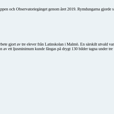
uppen och Observatoriegänget genom året 2019. Rymdungarna gjorde s
ete gjort av tre elever från Latin­skolan i Malmö. En särskilt utvald v
on av ett ljusminimum kunde fångas på drygt 130 bilder tagna under tre