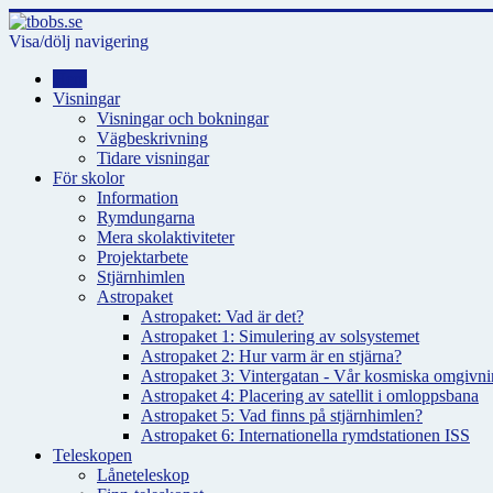
Visa/dölj navigering
Hem
Visningar
Visningar och bokningar
Vägbeskrivning
Tidare visningar
För skolor
Information
Rymdungarna
Mera skolaktiviteter
Projektarbete
Stjärnhimlen
Astropaket
Astropaket: Vad är det?
Astropaket 1: Simulering av solsystemet
Astropaket 2: Hur varm är en stjärna?
Astropaket 3: Vintergatan - Vår kosmiska omgivnin
Astropaket 4: Placering av satellit i omloppsbana
Astropaket 5: Vad finns på stjärnhimlen?
Astropaket 6: Internationella rymdstationen ISS
Teleskopen
Låneteleskop