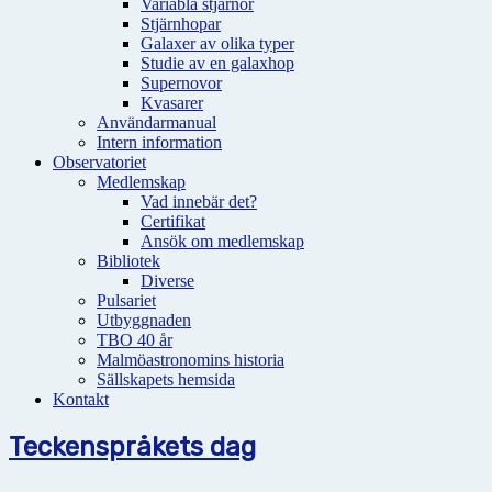
Variabla stjärnor
Stjärnhopar
Galaxer av olika typer
Studie av en galaxhop
Supernovor
Kvasarer
Användarmanual
Intern information
Observatoriet
Medlemskap
Vad innebär det?
Certifikat
Ansök om medlemskap
Bibliotek
Diverse
Pulsariet
Utbyggnaden
TBO 40 år
Malmöastronomins historia
Sällskapets hemsida
Kontakt
Teckenspråkets dag