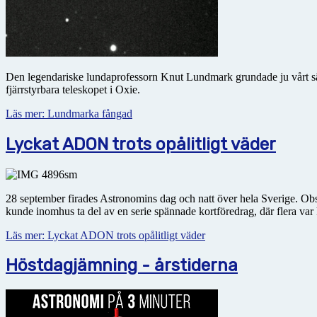
Den legendariske lundaprofessorn Knut Lundmark grundade ju vårt sä
fjärrstyrbara teleskopet i Oxie.
Läs mer: Lundmarka fångad
Lyckat ADON trots opålitligt väder
28 september firades Astronomins dag och natt över hela Sverige. Obser
kunde inomhus ta del av en serie spännade kortföredrag, där flera var 
Läs mer: Lyckat ADON trots opålitligt väder
Höstdagjämning - årstiderna