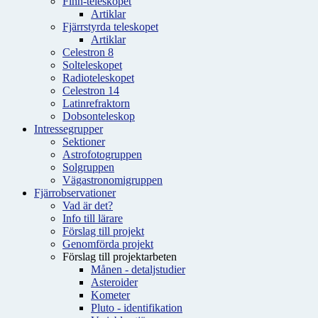
Finn-teleskopet
Artiklar
Fjärrstyrda teleskopet
Artiklar
Celestron 8
Solteleskopet
Radioteleskopet
Celestron 14
Latinrefraktorn
Dobsonteleskop
Intressegrupper
Sektioner
Astrofotogruppen
Solgruppen
Vägastronomigruppen
Fjärrobservationer
Vad är det?
Info till lärare
Förslag till projekt
Genomförda projekt
Förslag till projektarbeten
Månen - detaljstudier
Asteroider
Kometer
Pluto - identifikation