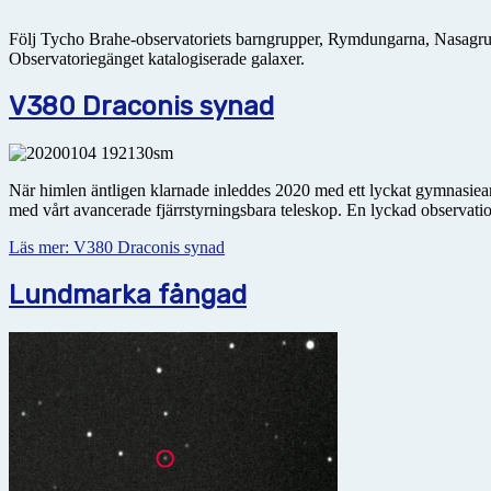
Följ Tycho Brahe-observatoriets barngrupper, Rymdungarna, Nasagr
Observatoriegänget katalogiserade galaxer.
V380 Draconis synad
När himlen äntligen klarnade inleddes 2020 med ett lyckat gymnasiearb
med vårt avancerade fjärrstyrningsbara teleskop. En lyckad observati
Läs mer: V380 Draconis synad
Lundmarka fångad