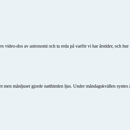
s video-dos av astronomi och ta reda på varför vi har årstider, och h
t men månljuset gjorde natthimlen ljus. Under måndagskvällen syntes 