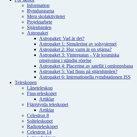
Information
Rymdungarna
Mera skolaktiviteter
Projektarbete
Stjärnhimlen
Astropaket
Astropaket: Vad är det?
Astropaket 1: Simulering av solsystemet
Astropaket 2: Hur varm är en stjärna?
Astropaket 3: Vintergatan - Vår kosmiska
omgivning i ständig rörelse
Astropaket 4: Placering av satellit i omloppsbana
Astropaket 5: Vad finns på stjärnhimlen?
Astropaket 6: Internationella rymdstationen ISS
Teleskopen
Låneteleskop
Finn-teleskopet
Artiklar
Fjärrstyrda teleskopet
Artiklar
Celestron 8
Solteleskopet
Radioteleskopet
Celestron 14