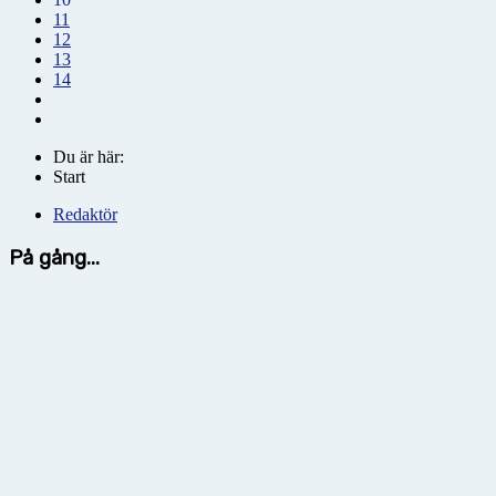
11
12
13
14
Du är här:
Start
Redaktör
På gång...