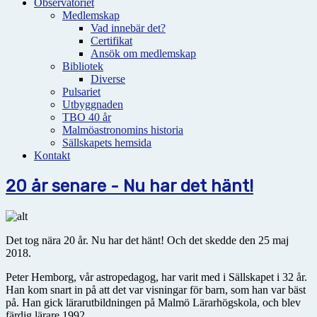
Observatoriet
Medlemskap
Vad innebär det?
Certifikat
Ansök om medlemskap
Bibliotek
Diverse
Pulsariet
Utbyggnaden
TBO 40 år
Malmöastronomins historia
Sällskapets hemsida
Kontakt
20 år senare - Nu har det hänt!
Det tog nära 20 år. Nu har det hänt! Och det skedde den 25 maj
2018.
Peter Hemborg, vår astropedagog, har varit med i Sällskapet i 32 år.
Han kom snart in på att det var visningar för barn, som han var bäst
på. Han gick lärarutbildningen på Malmö Lärarhögskola, och blev
färdig lärare 1992.