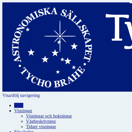
Visa/dölj navigering
Hem
Visningar
Visningar och bokningar
Vägbeskrivning
Tidare visningar
För skolor