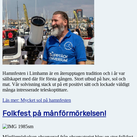
Hamnfesten i Limhamn är en återupptagen tradition och i år var
sällskapet med där för första gången. Stort utbud på hav, sol och
mat. Vår solvisning stack ut på ett positivt sätt och lockade väldigt
många intresserade teleskoptittare.
Läs mer: Mycket sol på hamnfesten
Folkfest på månförmörkelsen!
Månförmörkelsen observerad från observatoriet blev en stor folkfest.