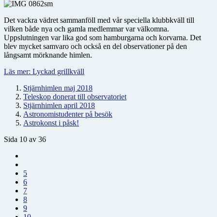
Det vackra vädret sammanföll med vår speciella klubbkväll till
vilken både nya och gamla medlemmar var välkomna.
Uppslutningen var lika god som hamburgarna och korvarna. Det
blev mycket samvaro och också en del observationer på den
långsamt mörknande himlen.
Läs mer: Lyckad grillkväll
Stjärnhimlen maj 2018
Teleskop donerat till observatoriet
Stjärnhimlen april 2018
Astronomistudenter på besök
Astrokonst i påsk!
Sida 10 av 36
5
6
7
8
9
10