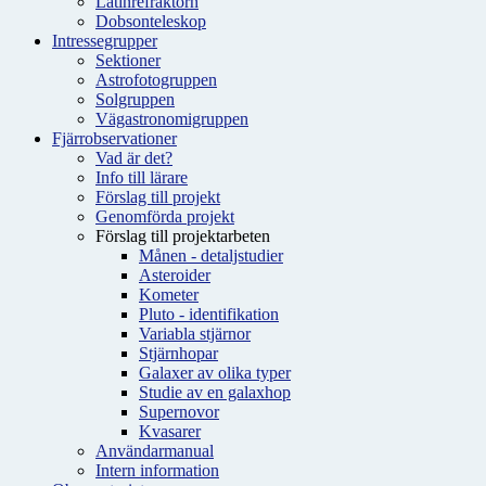
Latinrefraktorn
Dobsonteleskop
Intressegrupper
Sektioner
Astrofotogruppen
Solgruppen
Vägastronomigruppen
Fjärrobservationer
Vad är det?
Info till lärare
Förslag till projekt
Genomförda projekt
Förslag till projektarbeten
Månen - detaljstudier
Asteroider
Kometer
Pluto - identifikation
Variabla stjärnor
Stjärnhopar
Galaxer av olika typer
Studie av en galaxhop
Supernovor
Kvasarer
Användarmanual
Intern information